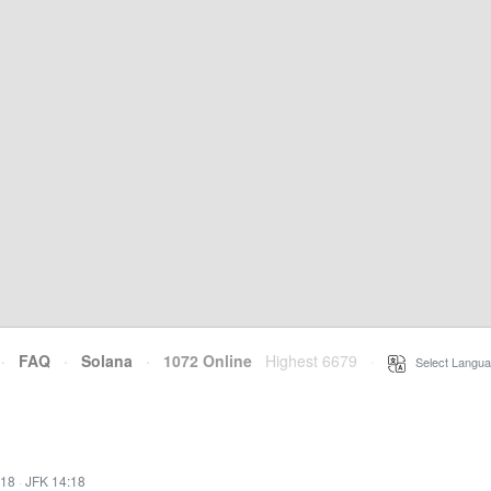
·
FAQ
·
Solana
·
1072 Online
Highest 6679
·
Select Langua
:18
·
JFK 14:18