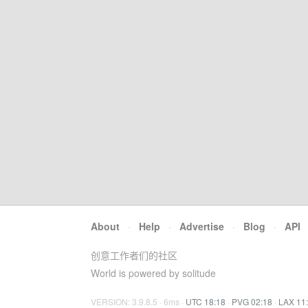
About
·
Help
·
Advertise
·
Blog
·
API
创意工作者们的社区
World is powered by solitude
VERSION: 3.9.8.5 · 6ms ·
UTC 18:18
·
PVG 02:18
·
LAX 11