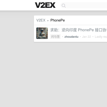
V2EX
PhonePe
›
求助：逆向印度 PhonePe 接
问与答
•
zhoudaniu
•
Jan 22
• Lastly re