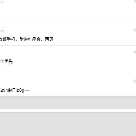
one
one
，改绑手机，附带唯品会、西贝
主优先
29mMTIzCg==