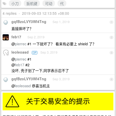
小刀
扳机键
可动
代
4 replies
•
2019-09-03 12:13:55 +08:00
gqfBzoLVY3Wl4Tng
Sep 1, 2019
1
直接摔坏了？
feb17
Sep 2, 2019
2
@
pierrec
#1 一下就坏了？ 看来有必要上 shield 了？
leoleoasd
Sep 3, 2019
OP
3
@
pierrec
#1
@
feb17
#2
没坏, 壳子划了一下,同学表示忍不了
gqfBzoLVY3Wl4Tng
Sep 3, 2019
4
@
leoleoasd
恭喜当机主