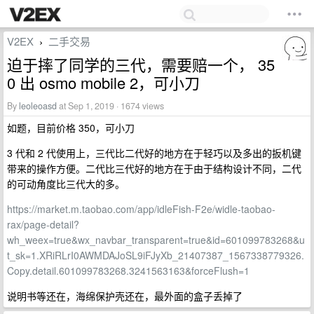
V2EX
二手交易
›
迫于摔了同学的三代，需要赔一个， 35
0 出 osmo mobile 2，可小刀
By
leoleoasd
at Sep 1, 2019 · 1674 views
如题，目前价格 350，可小刀
3 代和 2 代使用上，三代比二代好的地方在于轻巧以及多出的扳机键
带来的操作方便。二代比三代好的地方在于由于结构设计不同，二代
的可动角度比三代大的多。
https://market.m.taobao.com/app/idleFish-F2e/widle-taobao-
rax/page-detail?
wh_weex=true&wx_navbar_transparent=true&id=601099783268&u
t_sk=1.XRiRLrI0AWMDAJoSL9iFJyXb_21407387_1567338779326.
Copy.detail.601099783268.3241563163&forceFlush=1
说明书等还在，海绵保护壳还在，最外面的盒子丢掉了