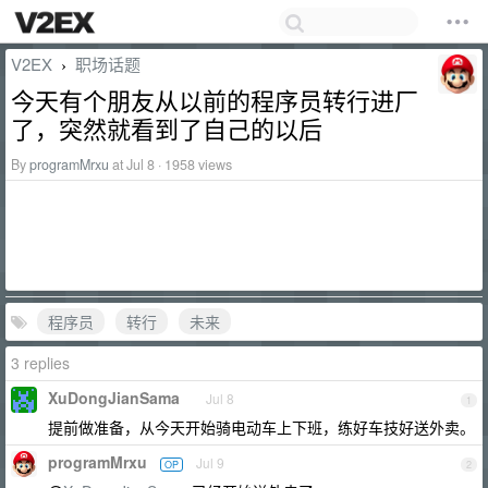
V2EX
职场话题
›
今天有个朋友从以前的程序员转行进厂
了，突然就看到了自己的以后
By
programMrxu
at Jul 8 · 1958 views
程序员
转行
未来
3 replies
XuDongJianSama
Jul 8
1
提前做准备，从今天开始骑电动车上下班，练好车技好送外卖。
programMrxu
Jul 9
OP
2