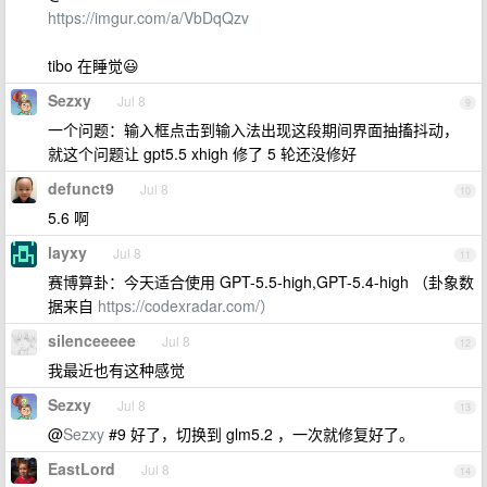
https://imgur.com/a/VbDqQzv
tibo 在睡觉😃
Sezxy
Jul 8
9
一个问题：输入框点击到输入法出现这段期间界面抽搐抖动，
就这个问题让 gpt5.5 xhigh 修了 5 轮还没修好
defunct9
Jul 8
10
5.6 啊
layxy
Jul 8
11
赛博算卦：今天适合使用 GPT-5.5-high,GPT-5.4-high （卦象数
据来自
https://codexradar.com/）
silenceeeee
Jul 8
12
我最近也有这种感觉
Sezxy
Jul 8
13
@
Sezxy
#9 好了，切换到 glm5.2 ，一次就修复好了。
EastLord
Jul 8
14