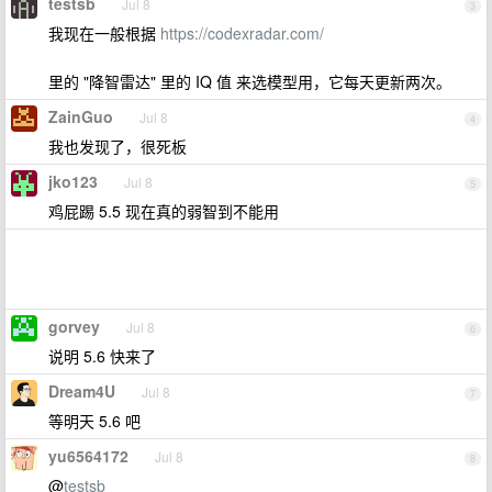
testsb
Jul 8
3
我现在一般根据
https://codexradar.com/
里的 "降智雷达" 里的 IQ 值 来选模型用，它每天更新两次。
ZainGuo
Jul 8
4
我也发现了，很死板
jko123
Jul 8
5
鸡屁踢 5.5 现在真的弱智到不能用
gorvey
Jul 8
6
说明 5.6 快来了
Dream4U
Jul 8
7
等明天 5.6 吧
yu6564172
Jul 8
8
@
testsb