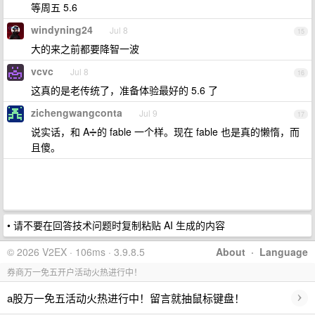
等周五 5.6
windyning24
Jul 8
15
大的来之前都要降智一波
vcvc
Jul 8
16
这真的是老传统了，准备体验最好的 5.6 了
zichengwangconta
Jul 9
17
说实话，和 A➗的 fable 一个样。现在 fable 也是真的懒惰，而
且傻。
• 请不要在回答技术问题时复制粘贴 AI 生成的内容
© 2026 V2EX · 106ms · 3.9.8.5
About
·
Language
券商万一免五开户活动火热进行中！
›
a股万一免五活动火热进行中！留言就抽鼠标键盘！