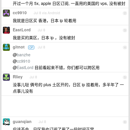
开过一个月 5x, apple 日区订阅, 一直用的美国的 vps, 没有被封
cc9910
Jul 8 via Android
2
我就是日区买 香港，日本 ip 轮着用
EastLord
Jul 8
3
我是买的美区，日本 ip ，没有被封
gitnot
Jul 8
OP
4
@
banzhe
@
cc9910
@
EastLord
目前看起来不错，你们都可以跨区用
Rliey
Jul 8
5
没事儿哒 俩号的 plus 土区开的，日区 ip 挂着用，多半年了 一
点事儿没有
guanqian
Jul 8
6
应该不会，日区我也订阅了用了一段时间正常。