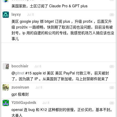
美国家款，土区订阅了 Claude Pro & GPT plus
layxy
Jul 8
20
美区 google play 绑 bitget 订阅 plus ，升级 pro5x ，后面又升
级 pro20x 一路顺畅，快到期了取消订阅也没问题，目前没有被
封号，ip 用的自建的和公司的专线，我感觉机场万人骑应该也没
事儿
bocchiair
Jul 8
21
@
gitnot
#15 apple id 美区 美区 PayPal 付款三年，前天被封
了，因为跳了 IP 。从美国到了新加坡，马上封禁邮件就来了
zuosiruan
Jul 8
22
gpt 极难封
Y25tIGxpdmlk
Jul 8
23
openai 连 bug 和 K12 这种都封的很慢，正价买的，基本不封。
大善人