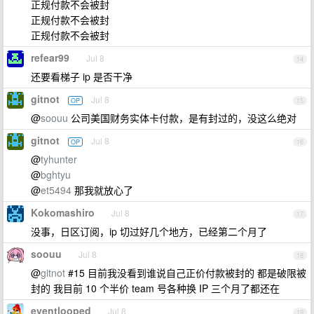
正规付款不会被封
正规付款不会被封
正规付款不会被封
refear99
Jul 8
14
还要看梯子 ip 是否干净
gitnot
Jul 8
OP
15
@
soouu
公司美国财务实体卡付款，是有封过的，没这么绝对
gitnot
Jul 8
OP
16
@
tyhunter
@
bghtyu
@
et5494
那我就放心了
Kokomashiro
Jul 8
17
没事，日区订阅，ip 切过好几个地方，已经第二个月了
soouu
Jul 8
18
@
gitnot
#15 目前我没看到谁说自己正价付款被封的 都是破限被
封的 我目前 10 个半价 team 号各种换 IP 三个月了都还在
eventlooped
Jul 8
19