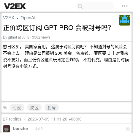
V2EX
OpenAI
›
正价跨区订阅 GPT PRO 会被封号吗？
By
gitnot
at Jul 8 · 3562 views
想日区买， 美国家宽用， 这属于跨区订阅吧？ 不知道封号的风险会
不会上去。 理由是公司报销 200 美金，省点钱， 菲区要 U 卡对我来
说不友好，而且低价区这么玩肯定会炸的。 不找代充，理由是到时候
封号没有申诉方式。
订阅
跨区
封号
27 replies
•
2026-07-09 11:41:20 +08:00
banzhe
Jul 8
1