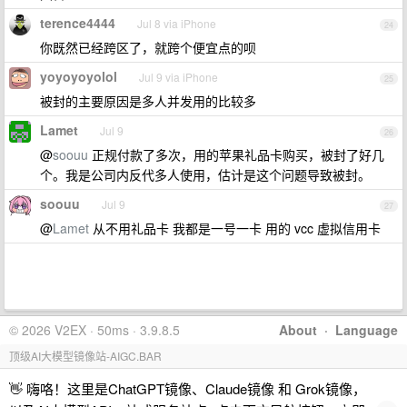
terence4444
Jul 8 via iPhone
24
你既然已经跨区了，就跨个便宜点的呗
yoyoyoyolol
Jul 9 via iPhone
25
被封的主要原因是多人并发用的比较多
Lamet
Jul 9
26
@
soouu
正规付款了多次，用的苹果礼品卡购买，被封了好几
个。我是公司内反代多人使用，估计是这个问题导致被封。
soouu
Jul 9
27
@
Lamet
从不用礼品卡 我都是一号一卡 用的 vcc 虚拟信用卡
© 2026 V2EX · 50ms · 3.9.8.5
About
·
Language
顶级AI大模型镜像站-AIGC.BAR
👋 嗨咯！这里是ChatGPT镜像、Claude镜像 和 Grok镜像，