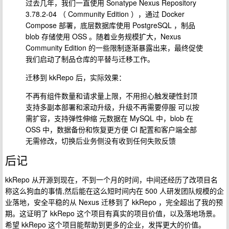
过去几年，我们一直使用 Sonatype Nexus Repository
3.78.2-04 （ Community Edition ），通过 Docker
Compose 部署，底层数据库使用 PostgreSQL ，制品
blob 存储使用 OSS 。随着业务规模扩大，Nexus
Community Edition 的一些限制逐渐暴露出来，最终促使
我们启动了制品仓库的平替与迁移工作。
迁移到 kkRepo 后，实际效果：
不再有组件数量和请求量上限，不用担心触发硬性封顶
支持多副本部署和滚动升级，升级不再需要停服 可以按
需扩容，支持弹性伸缩 元数据在 MySQL 中，blob 在
OSS 中，数据备份和恢复更方便 CI 配置和客户端全部
无需修改，切换后业务侧没有收到任何失败反馈
后记
kkRepo 从开源到现在，不到一个月的时间，中间还经历了改项目名
称这么狗血的事情,然后能在这么短时间内在 500 人研发团队规模的企
业落地，安全平稳的从 Nexus 迁移到了 kkRepo ，完全超出了我的预
期。这证明了 kkRepo 这个项目有真实的项目价值，以及落地场景。
希望 kkRepo 这个项目能帮助到更多的企业，发挥更大的价值。