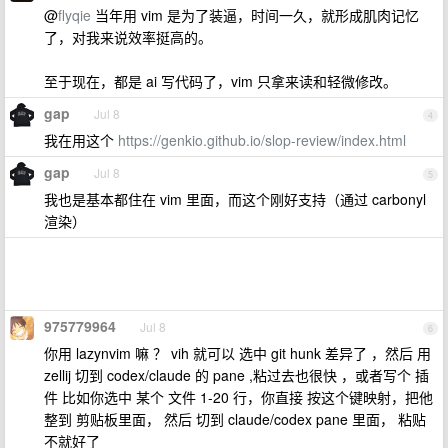
@
flyqie
当年用 vim 是为了装逼，时间一久，就形成肌肉记忆
了，对我来说效率挺高的。
至于现在，都是 ai 写代码了，vim 只拿来读和轻微修改。
gap
Jul 8
4
我在用这个
https://genkio.github.io/slop-review/index.html
gap
Jul 8
5
我也是基本都住在 vim 里面，而这个刚好支持（通过 carbonyl
渲染）
975779964
Jul 8
6
你用 lazynvim 嘛 ？ vih 就可以 选中 git hunk 差异了 ，然后 用
zellij 切到 codex/claude 的 pane ,粘过去也很快 ，或者写个 插
件 比如你选中 某个 文件 1-20 行，你直接 按这个键映射，把他
整到 剪贴板里面， 然后 切到 claude/codex pane 里面， 粘贴
不就好了