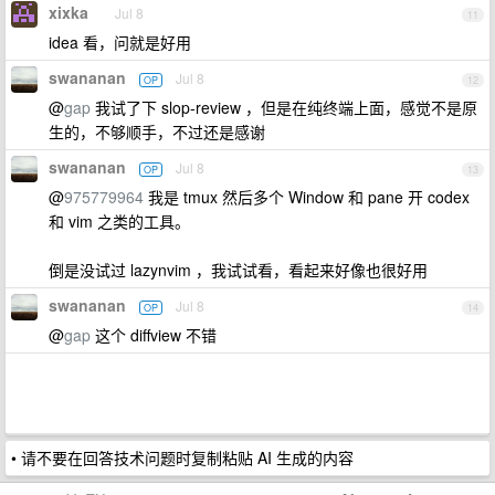
xixka
Jul 8
11
idea 看，问就是好用
swananan
Jul 8
OP
12
@
gap
我试了下 slop-review ，但是在纯终端上面，感觉不是原
生的，不够顺手，不过还是感谢
swananan
Jul 8
OP
13
@
975779964
我是 tmux 然后多个 Window 和 pane 开 codex
和 vim 之类的工具。
倒是没试过 lazynvim ，我试试看，看起来好像也很好用
swananan
Jul 8
OP
14
@
gap
这个 diffview 不错
• 请不要在回答技术问题时复制粘贴 AI 生成的内容