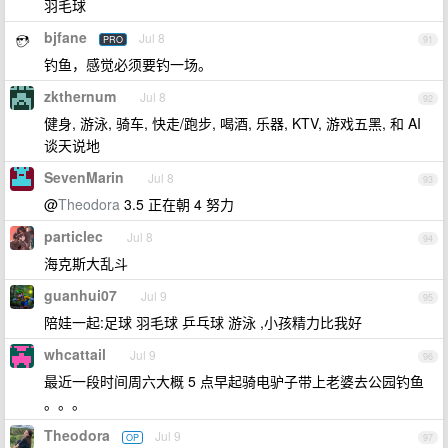
羽毛球
bjfane
Jul 8
PRO
91
钓鱼，感觉必须要钓一场。
zkthernum
Jul 8
92
健身, 游泳, 骑车, 快走/跑步, 喝酒, 乐器, KTV, 游戏五黑, 和 AI
谈天说地
SevenMarin
Jul 8
93
@
Theodora
3.5 正在朝 4 努力
particlec
Jul 8
94
海克斯大乱斗
guanhui07
Jul 9
95
陪娃一起:足球 羽毛球 乒乓球 游泳 ,小孩精力比我好
whcattail
Jul 9
96
最近一段时间周六大概 5 点早起骑电驴子带上老婆去公园钓鱼
。。。
Theodora
Jul 9
OP
97