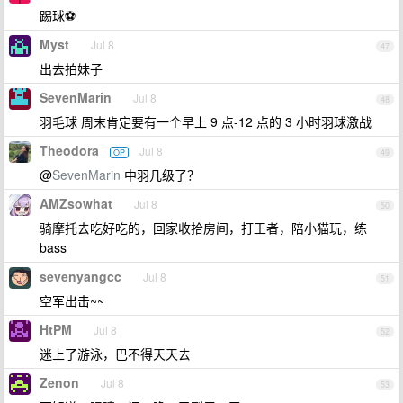
踢球⚽️
Myst
Jul 8
47
出去拍妹子
SevenMarin
Jul 8
48
羽毛球 周末肯定要有一个早上 9 点-12 点的 3 小时羽球激战
Theodora
Jul 8
OP
49
@
SevenMarin
中羽几级了？
AMZsowhat
Jul 8
50
骑摩托去吃好吃的，回家收拾房间，打王者，陪小猫玩，练
bass
sevenyangcc
Jul 8
51
空军出击~~
HtPM
Jul 8
52
迷上了游泳，巴不得天天去
Zenon
Jul 8
53