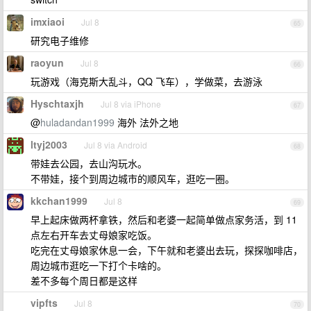
imxiaoi
Jul 8
65
研究电子维修
raoyun
Jul 8
66
玩游戏（海克斯大乱斗，QQ 飞车），学做菜，去游泳
Hyschtaxjh
Jul 8 via iPhone
67
@
huladandan1999
海外 法外之地
ltyj2003
Jul 8 via Android
68
带娃去公园，去山沟玩水。
不带娃，接个到周边城市的顺风车，逛吃一圈。
kkchan1999
Jul 8
69
早上起床做两杯拿铁，然后和老婆一起简单做点家务活，到 11
点左右开车去丈母娘家吃饭。
吃完在丈母娘家休息一会，下午就和老婆出去玩，探探咖啡店，
周边城市逛吃一下打个卡啥的。
差不多每个周日都是这样
vipfts
Jul 8
70