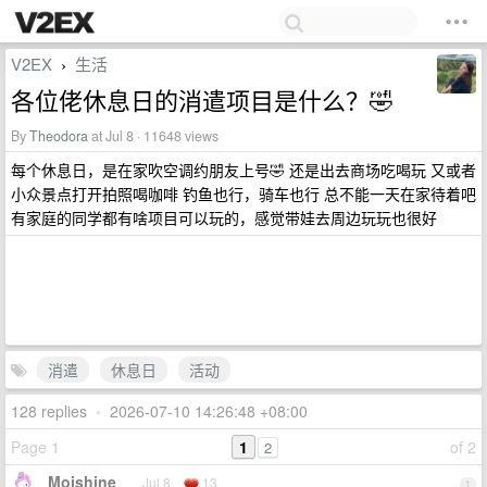
V2EX
生活
›
各位佬休息日的消遣项目是什么？🤣
By
Theodora
at Jul 8 · 11648 views
每个休息日，是在家吹空调约朋友上号🤣 还是出去商场吃喝玩 又或者
小众景点打开拍照喝咖啡 钓鱼也行，骑车也行 总不能一天在家待着吧
有家庭的同学都有啥项目可以玩的，感觉带娃去周边玩玩也很好
消遣
休息日
活动
128 replies
•
2026-07-10 14:26:48 +08:00
Page 1
1
of 2
2
Moishine
Jul 8
13
1