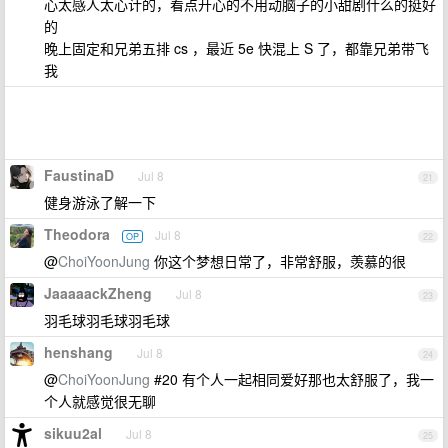
心太感人太心计的，看点开心的不用动脑子的小甜剧什么的挺好
的
晚上固定和兄弟五排 cs ，最近 5e 快混上 S 了，都靠兄弟带飞
我
FaustinaD
Jul 8
21
健身游泳了解一下
Theodora
Jul 8
OP
22
@
ChoiYoonJung
你这个梦想日常了，非常舒服，羡慕的很
JaaaaackZheng
Jul 8
23
羽毛球羽毛球羽毛球
henshang
Jul 8
24
@
ChoiYoonJung
#20 有个人一起相同爱好那也太舒服了，我一
个人就感觉很无聊
sikuu2al
Jul 8
25