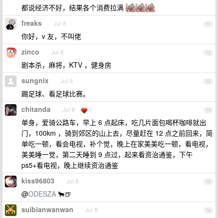
都说经济不好，结果各个消费拉满
freaks
Jul 8
71
你好，v 友，不叫佬
zinco
Jul 8
72
剧本杀，麻将，KTV ，健身房
sungnix
Jul 8
73
踢足球、看足球比赛。
chitanda
Jul 8
1
74
单身，爱骑公路车，早上 6 点起床，吃几片面包喝杯咖啡就出
门，100km ，骑到郊区的山上去，尽量赶在 12 点之前回来，简
单吃一顿，看会电视，补个觉，晚上在家美美吃一顿，看电视，
美美睡一觉，第二天睡到 9 点过，起来看资治通鉴，下午
ps5+看电视，晚上继续资治通鉴
kiss96803
Jul 8
75
@
ODESZA
🐂🍺
suibianwanwan
Jul 8
76