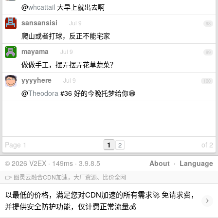
@
whcattail
大早上就出去啊
sansansisi
Jul 9
98
爬山或者打球，反正不能宅家
mayama
Jul 9
99
做做手工，摆弄摆弄花草蔬菜？
yyyyhere
Jul 9
100
@
Theodora
#36 好的今晚托梦给你😁
Page 1
1
of 2
2
© 2026 V2EX · 149ms · 3.9.8.5
About
·
Language
👉 图灵云融合CDN加速，大厂资源、比价全网
以最低的价格，满足您对CDN加速的所有需求🚀 免请求费，
›
并提供安全防护功能，仅计费正常流量💰