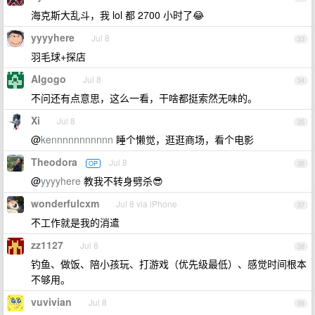
海克斯大乱斗，我 lol 都 2700 小时了😂
yyyyhere
Jul 8
33
羽毛球+探店
AIgogo
Jul 8
34
不问还有点意思，这么一看，干啥都挺索然无味的。
Xi
Jul 8
35
@
kennnnnnnnnnn
睡个懒觉，逛逛商场，看个电影
Theodora
Jul 8
OP
36
@
yyyyhere
教我不转身劈杀😎
wonderfulcxm
Jul 8 via iPhone
37
不工作就是我的消遣
zz1127
Jul 8
38
钓鱼、做饭、陪小孩玩、打游戏（优先级最低）、感觉时间根本
不够用。
vuvivian
Jul 8
39