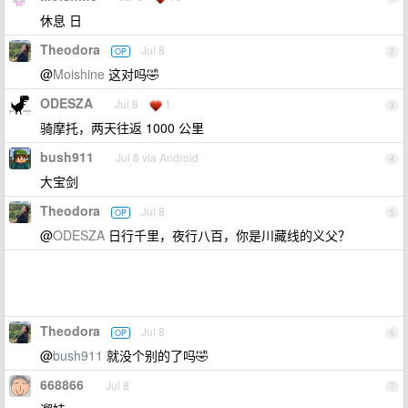
休息 日
Theodora
Jul 8
OP
2
@
Moishine
这对吗🤣
ODESZA
Jul 8
1
3
骑摩托，两天往返 1000 公里
bush911
Jul 8 via Android
4
大宝剑
Theodora
Jul 8
OP
5
@
ODESZA
日行千里，夜行八百，你是川藏线的义父？
Theodora
Jul 8
OP
6
@
bush911
就没个别的了吗🤣
668866
Jul 8
7