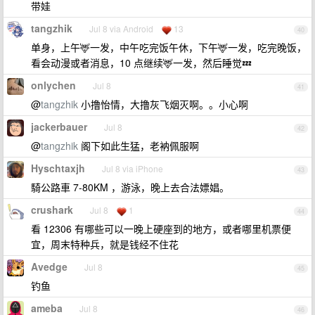
带娃
tangzhik
Jul 8 via Android
13
40
单身，上午🦌一发，中午吃完饭午休，下午🦌一发，吃完晚饭，
看会动漫或者消息，10 点继续🦌一发，然后睡觉💤
onlychen
Jul 8
41
@
tangzhik
小撸怡情，大撸灰飞烟灭啊。。小心啊
jackerbauer
Jul 8
42
@
tangzhik
阁下如此生猛，老衲佩服啊
Hyschtaxjh
Jul 8 via iPhone
43
騎公路車 7-80KM ，游泳，晚上去合法嫖娼。
crushark
Jul 8
1
44
看 12306 有哪些可以一晚上硬座到的地方，或者哪里机票便
宜，周末特种兵，就是钱经不住花
Avedge
Jul 8
45
钓鱼
ameba
Jul 8
46