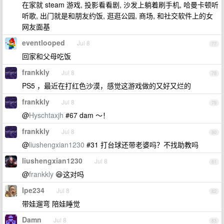
在家就 steam 游戏, 投影看看剧, 沙发上躺着刷手机, 哈曼卡顿听
听歌, 出门就是和朋友约饭, 逛逛公园, 商场, 和社交软件上的女
网友面基
eventlooped
Jul 8
77
回家和父母吃饭
frankkly
Jul 8
78
PS5 ，最近在打红色沙漠，感觉这游戏做的又好又烂的
frankkly
Jul 8
79
@
Hyschtaxjh
#67 dam ～！
frankkly
Jul 8
80
@
liushengxian1230
#31 打台球还带老婆吗？不找助教吗
liushengxian1230
Jul 8
81
@
frankkly
😆这对吗
lpe234
Jul 8
82
带娃遛弯 陪娃睡觉
Damn
Jul 8
83