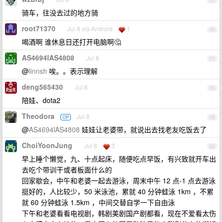
15
骑车，往没去过的地方骑
root71370
Jul 8 via Android
1
16
喝酒啊 谁休息日还打开电脑啊🤔
AS4694lAS4808
Jul 8
17
@
linnsh
唉。。表示理解
deng565430
Jul 8
18
陪娃、dota2
Theodora
Jul 8
OP
19
@
AS4694lAS4808
娃娃让老婆带，就说出去找老友吃饭去了
ChoiYoonJung
Jul 8
3
20
早上睡个懒觉，九、十点起床，随便吃点早饭，有兴致就开车出
去吃个带训干或者板面什么的
回家歇会，中午和老婆一起去游泳，周末中午 12 点-1 点去游泳
挺好的，人比较少，50 米泳池，累就 40 分钟蛙泳 1km ，不累
就 60 分钟蛙泳 1.5km ，中间交替自学一下自由泳
下午和老婆看看电视剧，韩剧美剧国产剧都看，现在不爱看太伤