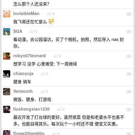
怎么那个人还没来？
invisibleMan
Jul 8
26
我飞哥还在忙是么
SGA
Jul 8
27
看动漫，去公园溜达，买了个相机，拍照，然后导入 nas 封
存。
robyn87leonard
Jul 8
28
想学习 没学 心里难受; 下一周继续
chiaoyuja
Jul 8
29
健身 骑车
Vermonth
Jul 8
30
做饭、健身、打游戏
liushengxian1230
Jul 8
31
最近开发了打台球的爱好，虽然很菜 但是和老婆水平也差不
多，也能自得其乐。每次玩个一小时还不错 便宜又实惠。
flyme2them00n
Jul 8
32