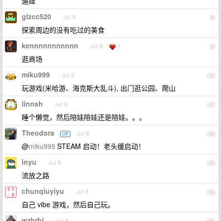
遛娃
glzcc520
Jul 8
8
探索周边的没有吃过的美食
kennnnnnnnnnn
Jul 8
1
9
逛商场
miku999
Jul 8
10
玩游戏(米哈游、海克斯大乱斗), 出门逛公园、爬山
linnsh
Jul 8
11
睡个懒觉，然后陪娃陪娃还是陪娃。。。
Theodora
Jul 8
OP
12
@
miku999
STEAM 启动！老头缓启动！
inyu
Jul 8
13
流放之路
chunqiuyiyu
Jul 8
14
自己 vibe 游戏，然后自己玩。
wzbrbj
Jul 8