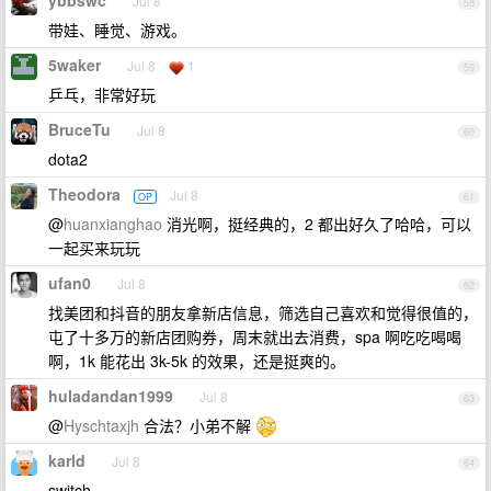
ybbswc
Jul 8
58
带娃、睡觉、游戏。
5waker
Jul 8
1
59
乒乓，非常好玩
BruceTu
Jul 8
60
dota2
Theodora
Jul 8
OP
61
@
huanxianghao
消光啊，挺经典的，2 都出好久了哈哈，可以
一起买来玩玩
ufan0
Jul 8
62
找美团和抖音的朋友拿新店信息，筛选自己喜欢和觉得很值的，
屯了十多万的新店团购券，周末就出去消费，spa 啊吃吃喝喝
啊，1k 能花出 3k-5k 的效果，还是挺爽的。
huladandan1999
Jul 8
63
@
Hyschtaxjh
合法？小弟不解
karld
Jul 8
64
switch