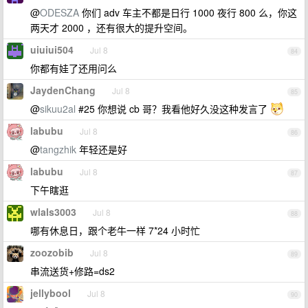
@
ODESZA
你们 adv 车主不都是日行 1000 夜行 800 么，你这
两天才 2000 ，还有很大的提升空间。
uiuiui504
Jul 8
84
你都有娃了还用问么
JaydenChang
Jul 8
85
@
sikuu2al
#25 你想说 cb 哥？我看他好久没这种发言了
labubu
Jul 8
86
@
tangzhik
年轻还是好
labubu
Jul 8
87
下午瞎逛
wlals3003
Jul 8
88
哪有休息日，跟个老牛一样 7*24 小时忙
zoozobib
Jul 8
89
串流送货+修路=ds2
jellybool
Jul 8
90