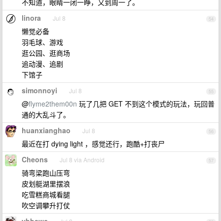
不知道，眼睛一闭一睁，又到周一了。
linora
Jul 8
54
懒觉必备
羽毛球、游戏
逛公园、逛商场
追动漫、追剧
下馆子
simonnoyi
Jul 8
55
@
flyme2them00n
玩了几把 GET 不到这个模式的玩法，玩回普
通的大乱斗了。
huanxianghao
Jul 8
56
最近在打 dying light ，感觉还行，跑酷+打丧尸
Cheons
Jul 8 via Android
57
骑弯梁跑山压弯
皮划艇湖里摆浪
吃雪糕商城看腿
吹空调攀升打仗