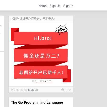
Home
Sign Up
Sign In
老倔驴证券开户巨靠谱，已助千人!
Promoted by
laojuelv
PRO
The Go Programming Language