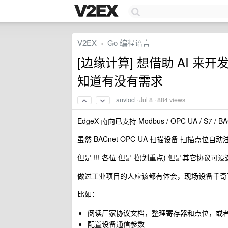
V2EX
Go 编程语言
›
[边缘计算] 想借助 AI 来开
知道有没有需求
anviod
·
Jul 8
· 884 views
EdgeX 南向已支持 Modbus / OPC UA / S7 / BAC
虽然 BACnet OPC-UA 扫描设备 扫描点
但是 !!! 各位 但是啦(划重点) 但是其它协议可
做过工业项目的人应该都有体会，现场设备千奇
比如：
阅读厂家协议文档，整理寄存器和点位，或者录入
配置设备通信参数