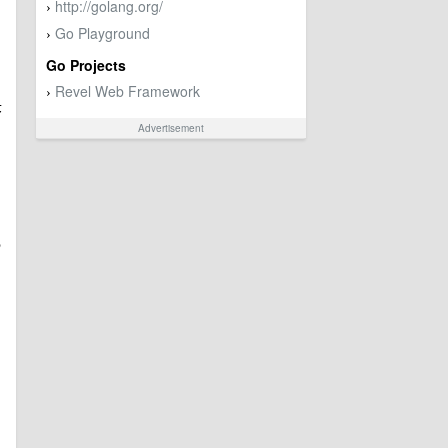
http://golang.org/
›
Go Playground
›
Go Projects
Revel Web Framework
›
序
Advertisement
现