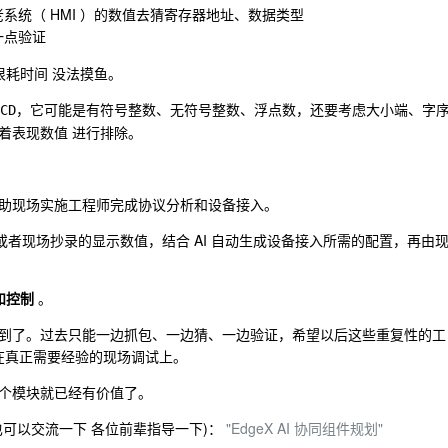
系统（ HMI ）的数值去猜寄存器地址、数据类型
一点验证
很耗时间 没法摸鱼。
，它可能是有符号整数、无符号整数、浮点数，还要考虑大小端、字
CD
着表现数值 进行排除。
助现场实施工程师完成协议分析和设备接入。
，或者现场抄录的显示数值，结合 AI 自动生成设备接入所需的配置，再由
和控制
。
到了。过去只能一边抓包、一边猜、一边验证，希望以后这些重复性的工
放在真正需要经验的现场调试上。
个模块就已经有价值了。
可以交流一下 各位前辈指导一下)：
"EdgeX AI 协同组件规划"