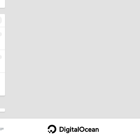
1
2
ge