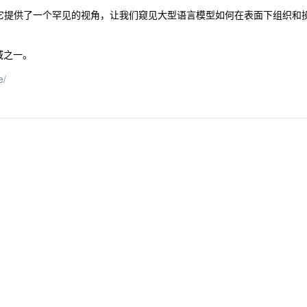
相反，它提供了一个罕见的视角，让我们窥见大型语言模型如何在表面下组织和
域之一。
e/