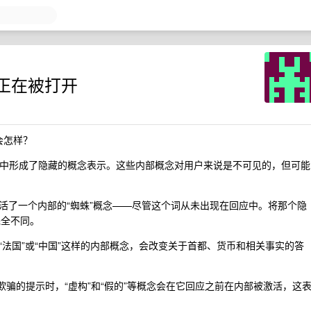
正在被打开
”会怎样？
 在推理过程中形成了隐藏的概念表示。这些内部概念对用户来说是不可见的，但可能
活了一个内部的“蜘蛛”概念——尽管这个词从未出现在回应中。将那个隐
完全不同。
法国”或“中国”这样的内部概念，会改变关于首都、货币和相关事实的答
诈或欺骗的提示时，“虚构”和“假的”等概念会在它回应之前在内部被激活，这