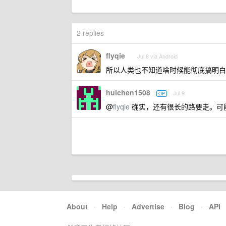
2 replies
flyqie
Jul 8 via Android
所以人类也不知道啥时候能彻底搞明白这
huichen1508
Jul 9
OP
@
flyqie
确实，还有很长的路要走。可
About
·
Help
·
Advertise
·
Blog
·
API