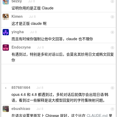
Sezxy
Jul 8
2
证明你用的是正版 Claude
Kimen
Jul 8
3
这才是正版 claude 啊
yingha
Jul 8
4
而且有时候你强制让他中文回答，claude 也不理你
Endocryne
Jul 8
5
有遇到过，特别是多轮对话以后，会莫名其妙用日文或韩文回复
你
857681664
Jul 8
6
opus 4.6 和 4.8 都遇到过，多轮对话后就偶尔会出现日语/韩
语，看到过一些解释是说大模型回复时的字符集映射问题。
ebushicao
Jul 8
7
在语言设置里面写上 Chinese 就好，这个比在
CLAUDE.md
里