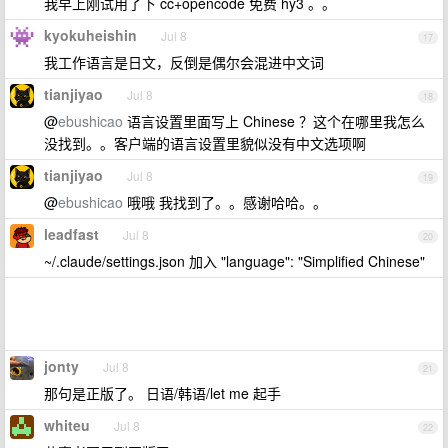
我早上刚试用了下 cc+opencode 免费 hy3 。。
kyokuheishin
Jul 8
17
我工作语言是日文，反倒是偶尔会混进中文词
tianjiyao
Jul 8
18
@
ebushicao
语言设置里面写上 Chinese ？这个在哪里我怎么
没找到。。客户端的语言设置里貌似没有中文选项啊
tianjiyao
Jul 8
19
@
ebushicao
哦哦 我找到了。。感谢哈哈。。
leadfast
Jul 8
20
~/.claude/settings.json 加入 "language": "Simplified Chinese"
jonty
Jul 8
21
那句是正版了。 日语/韩语/let me 起手
whiteu
Jul 8
22