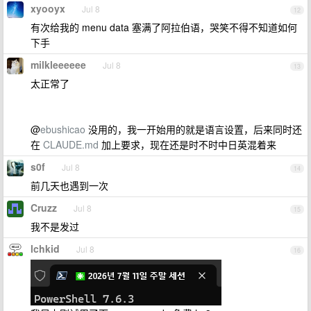
xyooyx
Jul 8
12
有次给我的 menu data 塞满了阿拉伯语，哭笑不得不知道如何
下手
milkleeeeee
Jul 8
13
太正常了
@
ebushicao
没用的，我一开始用的就是语言设置，后来同时还
在
CLAUDE.md
加上要求，现在还是时不时中日英混着来
s0f
Jul 8
14
前几天也遇到一次
Cruzz
Jul 8
15
我不是发过
lchkid
Jul 8
16