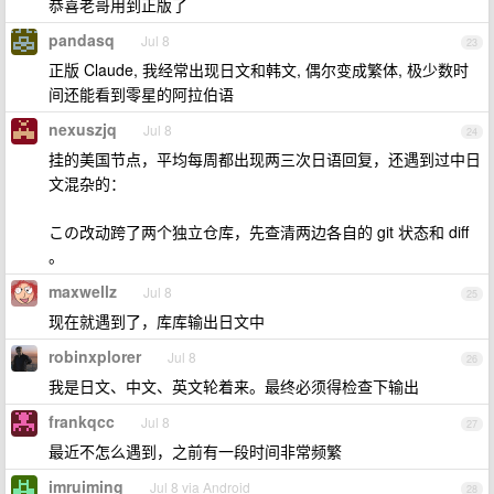
恭喜老哥用到正版了
pandasq
Jul 8
23
正版 Claude, 我经常出现日文和韩文, 偶尔变成繁体, 极少数时
间还能看到零星的阿拉伯语
nexuszjq
Jul 8
24
挂的美国节点，平均每周都出现两三次日语回复，还遇到过中日
文混杂的：
この改动跨了两个独立仓库，先查清两边各自的 git 状态和 diff
。
maxwellz
Jul 8
25
现在就遇到了，库库输出日文中
robinxplorer
Jul 8
26
我是日文、中文、英文轮着来。最终必须得检查下输出
frankqcc
Jul 8
27
最近不怎么遇到，之前有一段时间非常频繁
imruiming
Jul 8 via Android
28