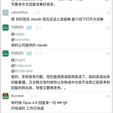
写要求中文回复效果好很多。
calvinHxx
Jul 8
8
佬 你的现在 claude 现在还这么坚挺嘛 能介绍下打开方式嘛
YDDDD
Jul 8
OP
9
@
v2gba
@
calvinHxx
用的公司提供的 claude
YDDDD
Jul 8
OP
10
@
yingha
@
Endocryne
@
857681664
是的，多轮就有问题，现在能用英语就用英语了，起码英语出来
的能看懂。日文韩文有时候你让你转成中文他不会把之前思考和
回复的转出来，导致又要再思考。。
Kenmin
Jul 8
11
有时候 Opus 4.8 回复来一句 काम पूरा
印地语的 工作已完成