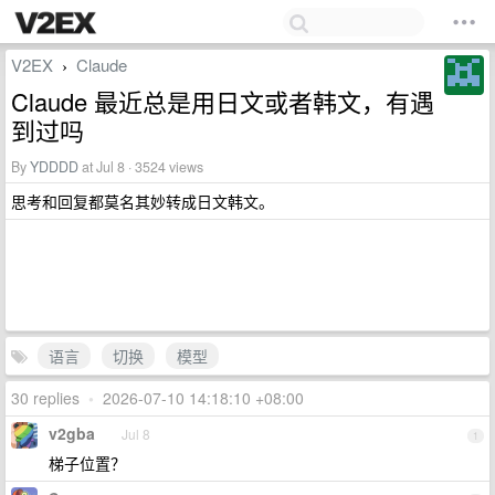
V2EX
Claude
›
Claude 最近总是用日文或者韩文，有遇
到过吗
By
YDDDD
at Jul 8 · 3524 views
思考和回复都莫名其妙转成日文韩文。
语言
切换
模型
30 replies
•
2026-07-10 14:18:10 +08:00
v2gba
Jul 8
1
梯子位置？