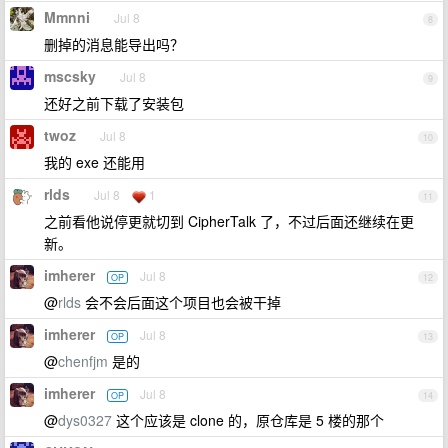
Mmnni
Jul 8
8
删掉的消息能导出吗？
mscsky
Jul 8
9
还好之前下载了安装包
twoz
Jul 8
10
我的 exe 还能用
rlds
Jul 8
1
11
之前看他说停更就切到 CipherTalk 了，不过后面还继续在更
新。
imherer
Jul 8
OP
12
@
rlds
会不会后面这个项目也会被干掉
imherer
Jul 8
OP
13
@
chenfjm
是的
imherer
Jul 8
OP
14
@
dys0327
这个应该是 clone 的，原仓库是 5 楼的那个