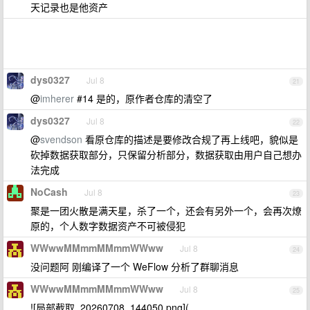
天记录也是他资产
dys0327
Jul 8
21
@
imherer
#14 是的，原作者仓库的清空了
dys0327
Jul 8
22
@
svendson
看原仓库的描述是要修改合规了再上线吧，貌似是
砍掉数据获取部分，只保留分析部分，数据获取由用户自己想办
法完成
NoCash
Jul 8
23
聚是一团火散是满天星，杀了一个，还会有另外一个，会再次燎
原的，个人数字数据资产不可被侵犯
WWwwMMmmMMmmWWww
Jul 8
24
没问题阿 刚编译了一个 WeFlow 分析了群聊消息
WWwwMMmmMMmmWWww
Jul 8
25
![局部截取_20260708_144050.png](