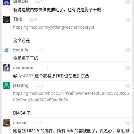
SHKON
Jul 8
15
有说是被白嫖怪催更催毛了，也有说是腾子干的
Tink
Jul 8
16
https://github.com/ylytdeng/wechat-decrypt
这个还在
itechify
Jul 8
17
像是腾子干的
svendson
Jul 8
18
@
dys0327
这个我看原作者也在更新东西
jetsung
Jul 8
19
https://github.com/hicccc77/WeFlow/tree/4a2f5673d37d3fcd5
02d0bda3aa8822450aa568b
DMCA 了。
cirzear
Jul 8
20
刚看到 DMCA 的邮件，所有 folk 的都被删了，真恶心，意思聊