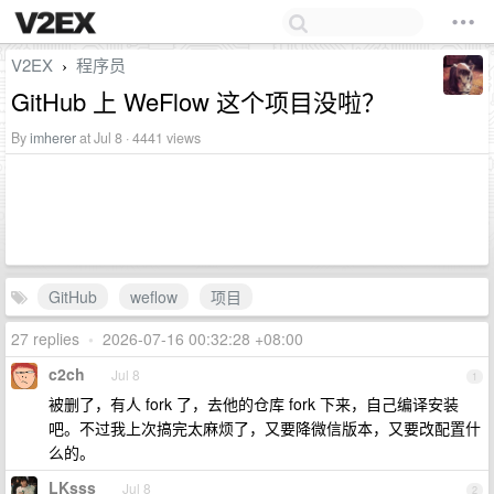
V2EX
程序员
›
GitHub 上 WeFlow 这个项目没啦？
By
imherer
at Jul 8 · 4441 views
GitHub
weflow
项目
27 replies
•
2026-07-16 00:32:28 +08:00
c2ch
Jul 8
1
被删了，有人 fork 了，去他的仓库 fork 下来，自己编译安装
吧。不过我上次搞完太麻烦了，又要降微信版本，又要改配置什
么的。
LKsss
Jul 8
2