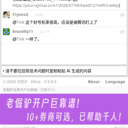
https://picui.ogmua.cn/s1/2026/07/08/6a4df127e9f03.webp
)
f1ynnv2
Jul 8
26
@
Tink
这个封号机率很高，应该是被腾讯盯上了
bruceliq11
Jul 16
27
@
Tink
一样了。
• 请不要在回答技术问题时复制粘贴 AI 生成的内容
© 2026 V2EX · 49ms · 3.9.8.5
About
·
Language
老倔驴证券开户巨靠谱，已助千人!
Promoted by
laojuelv
PRO