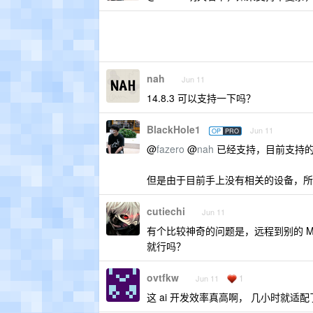
nah
Jun 11
14.8.3 可以支持一下吗？
BlackHole1
Jun 11
OP
PRO
@
fazero
@
nah
已经支持，目前支持的最低
但是由于目前手上没有相关的设备，所以
cutiechi
Jun 11
有个比较神奇的问题是，远程到别的 M
就行吗？
ovtfkw
1
Jun 11
这 ai 开发效率真高啊， 几小时就适配