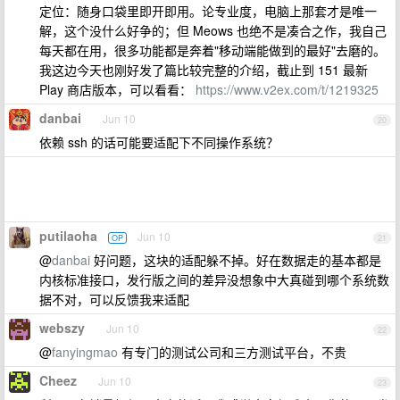
定位：随身口袋里即开即用。论专业度，电脑上那套才是唯一
解，这个没什么好争的；但 Meows 也绝不是凑合之作，我自己
每天都在用，很多功能都是奔着"移动端能做到的最好"去磨的。
我这边今天也刚好发了篇比较完整的介绍，截止到 151 最新
Play 商店版本，可以看看：
https://www.v2ex.com/t/1219325
danbai
Jun 10
20
依赖 ssh 的话可能要适配下不同操作系统？
putilaoha
Jun 10
OP
21
@
danbai
好问题，这块的适配躲不掉。好在数据走的基本都是
内核标准接口，发行版之间的差异没想象中大真碰到哪个系统数
据不对，可以反馈我来适配
webszy
Jun 10
22
@
fanyingmao
有专门的测试公司和三方测试平台，不贵
Cheez
Jun 10
23