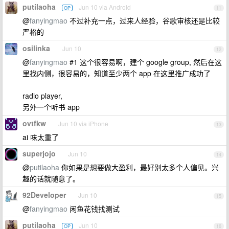
putilaoha
Jun 10 via Android
OP
11
@
fanyingmao
不过补充一点，过来人经验，谷歌审核还是比较
严格的
osilinka
Jun 10
12
@
fanyingmao
#1 这个很容易啊，建个 google group, 然后在这
里找内侧，很容易的，知道至少两个 app 在这里推广成功了
radio player,
另外一个听书 app
ovtfkw
Jun 10 via iPhone
13
ai 味太重了
superjojo
Jun 10
14
@
putilaoha
你如果是想要做大盈利，最好别太多个人偏见。兴
趣的话就随意了。
92Developer
Jun 10
15
@
fanyingmao
闲鱼花钱找测试
putilaoha
Jun 10
OP
16