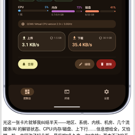
光这一张卡片就够我纠结半天——地区、系统、内核、机房、几个流
媒体/AI 的解锁状态、CPU/内存/磁盘、上下行……信息想给全，又怕