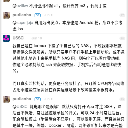
@
ovtfkw
不用也用不起 ai ，设计靠齐 m3 ，代码手搓
putilaoha
Jun 10
OP
17
@
superjojo
自用为出发点，本身也是 Android 粉，所以不会考
虑 ios
USSCI
Jun 10
18
我自己是在 termux 下挂了个自己写的 NAS 。不过我那本质就
是提供文件类服务，所以只要用户不在手机上用该功能，或不通
过其他电脑连上来把手机当 NAS 用，则完全可以看作零功耗。
你这个必须持续连 ssh 来获取数据，手机挂后台耗电是比较快
的。
而且真实监控的话，更多是业务层挂了。只盯着 CPU/内存/网络
占用率这些底层资源在真实运维场景下故障覆盖率很有限。
putilaoha
Jun 10
OP
19
@
USSCI
耗电那个是误解：默认只有打开 App 才连 SSH ，退
后台不保活；常驻监控是单独的开关，可以 24 小时常驻后台，
配合隐私模式（附带后台不显示），可以做到无感，而且监控只
是其中一块，终端、Docker 、隧道、网络诊断加起来才是完整