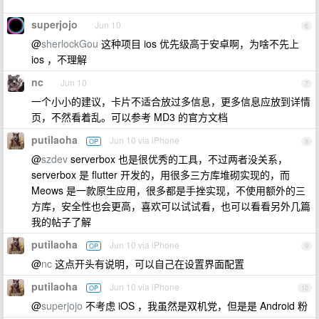
superjojo
Jun 10
6
@
sherlockGou
这种项目 ios 优先级高于安卓啊，为啥不先上
ios ，不理解
nc
Jun 10
7
一个小小的建议，卡片不适合放过多信息，更多信息应放到详情
页，不然看着乱。可以参考 MD3 的官方文档
putilaoha
Jun 10 via iPhone
OP
8
@
szdev
serverbox 也是很优秀的工具，不过两者没关系，
serverbox 是 flutter 开发的，用很多三方库堆砌实现的，而
Meows 是一款原生应用，很多都是手挫实现，不使用额外的三
方库，安全性也会更高，喜欢可以试试看，也可以看看另外几篇
我的帖子了解
putilaoha
Jun 10 via iPhone
OP
9
@
nc
这点开头有说明，可以自己在设置界面配置
putilaoha
Jun 10 via iPhone
OP
10
@
superjojo
不考虑 iOS ，我虽然是双机党，但是是 Android 粉