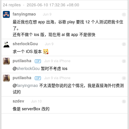
24 replies
•
2026-06-10 17:32:36 +08:00
fanyingmao
Jun 9
1
最近我也在想 app 出海，谷歌 play 要找 12 个人测试把我卡住
了。
还有不做个 ios 版，现在用 ai 做 app 不是很快
sherlockGou
Jun 9
2
求一个 iOS 版本
putilaoha
Jun 9 via iPhone
OP
3
@
sherlockGou
暂时不考虑 ios
putilaoha
Jun 9 via iPhone
OP
4
@
fanyingmao
不太清楚你说的这个情况，我是直接海外付费测
试的
szdev
Jun 10
5
像是 serverBox 改的