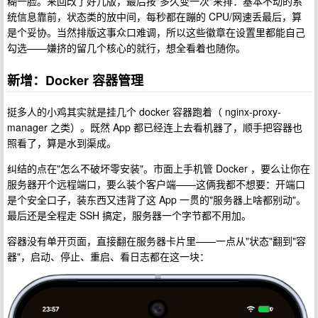
糊一脸。来回改了好几版，最后按"多久变一次"来排：基本不动的系
统信息靠前，状态类的放中间，每秒都在蹦的 CPU/网速丢最后，算
是个妥协。当然排版这事众口难调，所以这些徽章在设置里都能自己
勾选——嫌挤的留几个核心的就行，想全看着也随你。
新增：Docker 容器管理
挺多人的小鸡其实就是挂几个 docker 容器跑着（ nginx-proxy-
manager 之类）。既然 App 都已经连上去看机器了，顺手把容器也
照看了，算是水到渠成。
纠结的点在"怎么不破坏零安装"。市面上手机管 Docker ，要么让你在
服务器开个远程端口，要么装个客户端——这俩我都不想要：开端口
是个安全口子，装东西又违背了这 App 一贯的"服务器上啥都别动"。
最后还是全程走 SSH 搞定，服务器一个字节都不用加。
容器没有单开页面，直接翻在服务器卡片里——一点从"状态"翻到"容
器"，启动、停止、重启、看日志都在这一块：