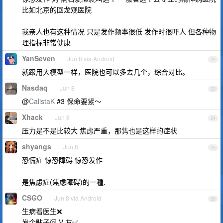
比如北京的回龙观医院
我亲人也有这种情况 只是发作频率很低 发作时很吓人 但各种物
理指标非常健康
YanSeven
Jun 8 via Android
22
就跟用大模型一样，医院也可以多去几个，综合对比。
Nasdaq
Jun 8
23
@
CalistaK
#3 保命要紧～
Xhack
Jun 8
24
压力是不是比较大 焦虑严重，那隽也是这样的症状
shyangs
Jun 8
25
恐慌症 惊恐障碍 惊恐发作
是焦慮症(焦虑障碍)的一種.
CSGO
Jun 8 via Android
26
生病看医生❌
发个贴子问 V 友✅