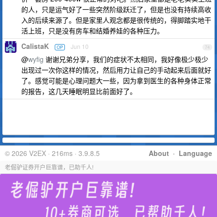
的人，只是运气好了一些突然阶级跃迁了，但是也没有持续高收
入的后续来源了。但是家里人观念都是很传统的，得脚踏实地干
活上班，只是没有房车和结婚养娃的各种压力。
CalistaK
Jun 10
OP
74
@
wyfig
谢谢兄弟分享，我们的症状不太相同，我好像极少极少
出现过一次你这样的情况，然后用力让自己的手动起来后面就好
了。感觉可能是心理问题大一些，因为拿到医生的各种身体正常
的报告，这几天睡眠明显比前面好了。
© 2026 V2EX · 216ms · 3.9.8.5
About
·
Language
老倔驴证券开户巨靠谱，已助千人!