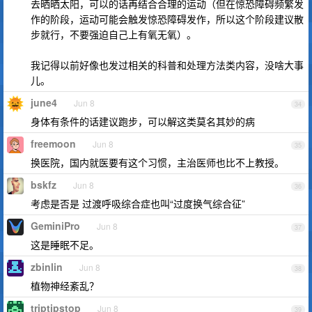
去晒晒太阳，可以的话再结合合理的运动（但在惊恐障碍频繁发
作的阶段，运动可能会触发惊恐障碍发作，所以这个阶段建议散
步就行，不要强迫自己上有氧无氧）。
我记得以前好像也发过相关的科普和处理方法类内容，没啥大事
儿。
june4
Jun 8
34
身体有条件的话建议跑步，可以解这类莫名其妙的病
freemoon
Jun 8
35
换医院，国内就医要有这个习惯，主治医师也比不上教授。
bskfz
Jun 8
36
考虑是否是 过渡呼吸综合症也叫“过度换气综合征”
GeminiPro
Jun 8
37
这是睡眠不足。
zbinlin
Jun 8
38
植物神经紊乱？
triptipstop
Jun 8
39