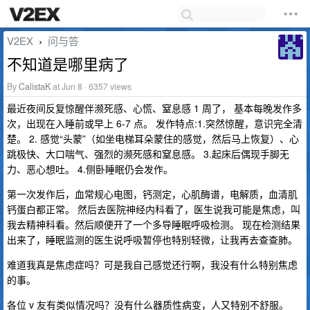
V2EX
问与答
›
不知道是哪里病了
By
CalistaK
at Jun 8 · 6357 views
最近夜间反复惊醒伴濒死感、心慌、窒息感 1 周了， 基本每晚发作多
次，出现在入睡前或早上 6-7 点。 发作特点:1.突然惊醒，意识完全清
楚。 2. 感觉“头蒙”（如坐电梯耳朵蒙住的感觉，然后马上恢复）、心
跳极快、大口喘气、强烈的濒死感和窒息感。 3.起床后偶现手脚无
力、恶心想吐。 4.侧卧睡眠仍会发作。
第一次发作后，血常规心电图，钙测定，心肌酶谱，电解质，血清肌
钙蛋白都正常。 然后去医院神经内科看了，医生说我可能是焦虑，叫
我去精神科看。然后顺便开了一个多导睡眠呼吸检测。 现在检测结果
出来了，睡眠监测的医生说呼吸暂停也特别轻微，让我再去查查肺。
难道我真是焦虑症吗？可是我自己感觉还行啊，我没有什么特别焦虑
的事。
各位 v 友有类似情况吗？没有什么器质性病变，人又特别不舒服。