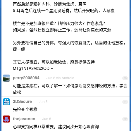
再然后就是精神内科，诊断为焦虑，耳鸣
5 耳鸣之后连续一个星期没睡觉，然后开安眠药，人暴瘦
楼主是不是加班很严重？精神压力很大？作息紊乱？
如果是，强烈建议立即停止工作，远离让你焦虑的来源
另外要相信自己的身体，有强大的恢复能力，适当的让他放松，
缓一缓
其它未尽事宜，可以加我微信，愿意提供支持
MTg1NTAxMzc2ODI=
perry2008084
Jun 8 via Android
30
可能是焦虑症，可以了解一下如何激活副交感神经的方法，学会
放松
3DSecure
Jun 8
31
先检查个颈椎
thejasoncn
Jun 8
32
心理支持同样非常重要，建议同步开始心理咨询