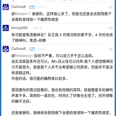
CalistaK
Jun 9
OP
46
@
Maxwe11
谢谢你，这样放心多了，但是也还是会去医院做下
全面检查排除一下器质性病变
leung569
Jun 9
47
有可能是焦虑躯体化？反正我 2 月情况和你差不多，4 月份去挂
了精神科，焦虑+抑郁
CalistaK
Jun 9
OP
48
@
thejasoncn
加班不严重，可以说几乎不怎么加班。
说实话家庭条件还可以，A8+且父母可以托举,我个人感觉精神压
力不是很大，就是我个人并不太希望被公司辞退，但是并不是没
有退路这样。
作息的话，我可能的确熬夜比较多。
感觉跟你的情况挺像的，我也有轻微的耳鸣，就是跟夏天的蝉鸣
声差不多，高频的一直存在，时间久了好像也无视了。另外颈椎
的确不太好。
还是谢谢你，我继续去医院做下全面检查排除一下器质性病变，