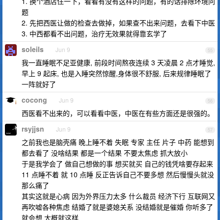
1. 换个酒店住一下，看看有没有这样的问题，有的话排除环境问
题
2. 先把西医让做的检查去做掉，如果查不出来问题，去看下中医
3. 中西都看不出问题，治疗无效果就得靠玄学了
soleils
Jun 9
55
我一直睡眠不足亚健康, 前段时间熬夜连续 3 天凌晨 2 点才睡觉,
早上 9 起床, 也是入睡突然惊醒,身体很不舒服, 后来规律睡眠了
一阵就好了
cocong
Jun 9
56
西医看不出来的，可以看看中医，中医在有些方面还是很强的。
rsyjjsn
Jun 9
57
之前我也是脑壳痛 晚上睡不着 失眠 专家 主任 片子 中药 能想到
都去看了 没啥结果 都是一个结果 不要太焦虑 抓大放小
于是我学会了 做自己想做的事 想买就买 自己的钱凭啥要存起来
11 点睡不着 就 10 点睡 反正告诉自己不要多想 然后慢慢头就没
那么痛了
其实这就是心病 因为外界压力太多 什么裁员 经济下行 互联网又
再吹嘘各种焦虑 结婚了就是婆媳关系 没结婚就是催婚 你听多了
就会想 大概就这样