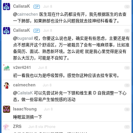
CalistaK
Jun 8
OP
12
@
cairnechen
医生现在什么药都没有开，我先根据医生的去查
一下肺部，如果肺部也没什么问题我就去挂神经科看看了。
CalistaK
Jun 8
OP
13
@
bugsnail
哎，你要这么说也是，确实是有些思虑，主要还是有
点不想离开这个舒适区，万一被裁员了会有一堆麻烦事，比如准
备简历、面试、熟悉新环境。怎么说呢 就是我心里觉得是没有
那么大压力，可能是不自知了。
v2er4241
Jun 8
14
初一看我也以为是呼吸暂停。感觉你这种应该去挂专家号。
cairnechen
Jun 8
15
@
CalistaK
可以先尝试补充一下镁和维生素 D 自我调整一下心
态，做一些容易产生愉悦感的活动
IsaacYoung
Jun 8
16
睡眠监测搞一下
ZRS
Jun 8 via iPhone
17