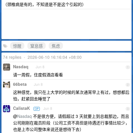
（颈椎病是有的，不知道是不是这个引起的）
惊醒
窒息感
焦虑
74 replies
•
2026-06-10 16:16:04 +08:00
Nasdaq
Jun 8
1
请一周假，住度假酒店看看
66beta
Jun 8
2
这种感觉，我只在上大学的时候的某次通宵早上有过，想想都后
怕，赶紧回去睡觉了
CalistaK
Jun 8
OP
3
@
Nasdaq
不是很方便，请假超过 3 天就要上到总裁那边，而且
公司刚刚在裁员阶段（公司工资不高但是待遇还行事情比较少，
也是上市公司整体来说还是想待下去）