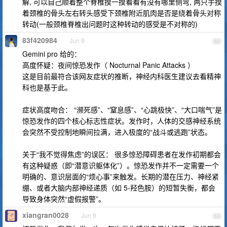
解, 可以自己顺着整个脊椎摸一摸看看有没有哪里侧弯, 两只手摸
着颈椎的骨头左右转头感受下颈椎附近肌肉是否是绕着骨头对称
转动(一般颈椎脊椎出问题时这种转动的感受是不对称的)
83f420984
Jun 9
62
Gemini pro 给的：
高度怀疑：夜间惊恐发作（ Nocturnal Panic Attacks ）
这是目前最符合该网友症状的推断，神经内科医生建议去看精神
科也是基于此。
症状高度吻合： “濒死感”、“窒息感”、“心跳极快”、“大口喘气”是
惊恐发作的四个核心标志性症状。发作时，人体的交感神经系统
会突然不受控制地瞬间拉满，进入极度的“战斗或逃跑”状态。
关于“我不觉得焦虑”的误区： 很多惊恐障碍患者在发作初期都会
有这种疑惑（即“潜意识躯体化”）。惊恐发作并不一定需要一个
明确的、意识层面的“烦心事”来触发。长期的潜在压力、神经紧
绷、或者大脑内部神经递质（如 5-羟色胺）的短暂失衡，都会
导致身体突然“虚假报警”。
xiangran0028
Jun 9
63