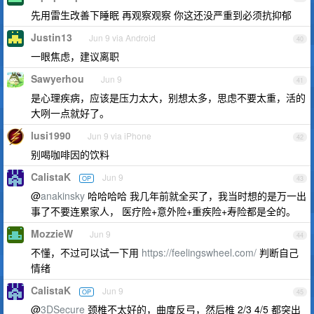
先用雷生改善下睡眠 再观察观察 你这还没严重到必须抗抑郁
Justin13
Jun 9 via Android
40
一眼焦虑，建议离职
Sawyerhou
Jun 9
41
是心理疾病，应该是压力太大，别想太多，思虑不要太重，活的
大咧一点就好了。
lusi1990
Jun 9 via iPhone
42
别喝咖啡因的饮料
CalistaK
Jun 9
OP
43
@
anakinsky
哈哈哈哈 我几年前就全买了，我当时想的是万一出
事了不要连累家人， 医疗险+意外险+重疾险+寿险都是全的。
MozzieW
Jun 9
44
不懂，不过可以试一下用
https://feelingswheel.com/
判断自己
情绪
CalistaK
Jun 9
OP
45
@
3DSecure
颈椎不太好的，曲度反弓，然后椎 2/3 4/5 都突出