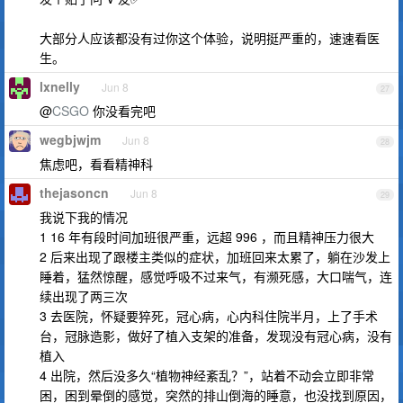
大部分人应该都没有过你这个体验，说明挺严重的，速速看医
生。
lxnelly
Jun 8
27
@
CSGO
你没看完吧
wegbjwjm
Jun 8
28
焦虑吧，看看精神科
thejasoncn
Jun 8
29
我说下我的情况
1 16 年有段时间加班很严重，远超 996 ，而且精神压力很大
2 后来出现了跟楼主类似的症状，加班回来太累了，躺在沙发上
睡着，猛然惊醒，感觉呼吸不过来气，有濒死感，大口喘气，连
续出现了两三次
3 去医院，怀疑要猝死，冠心病，心内科住院半月，上了手术
台，冠脉造影，做好了植入支架的准备，发现没有冠心病，没有
植入
4 出院，然后没多久“植物神经紊乱？”，站着不动会立即非常
困，困到晕倒的感觉，突然的排山倒海的睡意，也没找到原因，