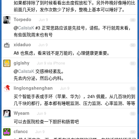
如果都排除了到时候看看出去度假放松下。另外昨晚好像睡的比
前面几天好，发作次数少了好多，整晚上基本可以睡好了。
Torpedo
Jun 9
49
@
CalistaK
#3 正常思路应该是先挂号，请假。不行就周末看，
有些医院周末也有号
xidaduo
Jun 9
50
A8 也焦虑，看来钱不是万能的，心理健康更重要。
gigishy
Jun 9 via iPhone
51
@
CalistaK
交感神经紊乱。
先去内分泌，然后心内科。
linglongshenghan
Jun 9
52
买个智能手表或手环（苹果、华为），24h 佩戴，从几百块的到
几千块的都行，基本都有睡眠监测、压力监测、心率监测、等等
Wyearn
Jun 9
53
可以去医院检查一下胆肝和肠胃吧
cfancc
Jun 9
54