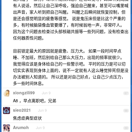
有人说话，然后让自己深呼吸，强迫自己醒来，甚至可以嘴里喊
出声音，家人听到把自己叫醒。 叫醒之后瞬间就恢复控制，但
是还会感觉明显的疲惫等感觉。 说是鬼压床但是比这个严重的
多，有时候脑袋像血管要爆了，有时候翁地一声，非常吓人。
因为这个问题去检查过头部核磁共振等一些列问题，没有检查出
任何器质性问题。
目前锁定最大的原因就是疲惫、压力大。 如果一段时间早点
睡、不加班，然后别给自己那么大压力，出现的频率就很少。
我觉得应该是身体给自己的一些警示吧。 平时的压力是可以切
切实实表现到身体上面的，说不一定就有人这么睡觉猝死但是没
办法被别人知道的。 所以还是对自己好点，让自己少点压力，
多一些时间休息。
xiongzili99
Jun 9
67
A8 ，早点离职吧，兄弟
sieo2021
Jun 9
68
焦虑症典型症状
Arumoh
Jun 9
69