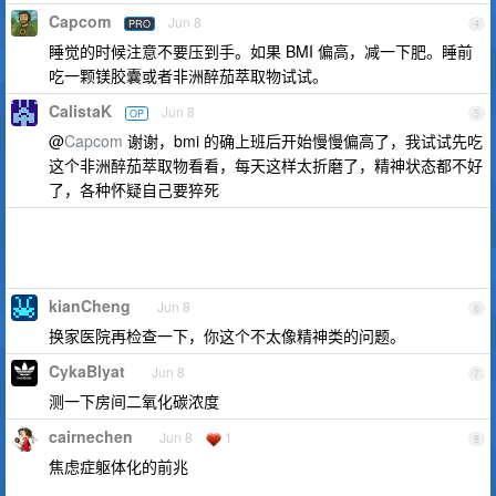
Capcom
Jun 8
PRO
4
睡觉的时候注意不要压到手。如果 BMI 偏高，减一下肥。睡前
吃一颗镁胶囊或者非洲醉茄萃取物试试。
CalistaK
Jun 8
OP
5
@
Capcom
谢谢，bmi 的确上班后开始慢慢偏高了，我试试先吃
这个非洲醉茄萃取物看看，每天这样太折磨了，精神状态都不好
了，各种怀疑自己要猝死
kianCheng
Jun 8
6
换家医院再检查一下，你这个不太像精神类的问题。
CykaBlyat
Jun 8
7
测一下房间二氧化碳浓度
cairnechen
Jun 8
1
8
焦虑症躯体化的前兆