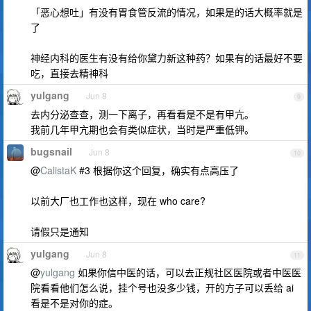
「恶心想吐」有没有胃食管反流的情况，如果是的话大概率就是
了
神经内科的医生有没有给你黛力新这种药？如果有的话最好不要
吃，直接去精神科
yulgang
Jun 8
9
去内分泌查查，测一下离子，再看看是不是有甲亢。
我前几年甲亢期也会有类似症状，当时是严重低钾。
bugsnail
Jun 8
10
@
CalistaK
#3 根据你这个回复，确实有点高压了
以前大厂也工作也这样，现在 who care?
请假只是通知
yulgang
Jun 8
11
@
yulgang
如果你信中医的话，可以去正规社区医院或者中医医
院看看他们怎么说，挂个号也没多少钱，开的方子可以丢给 ai
看是不是对你的症。