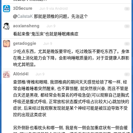
3DSecure
Jun 9 via Android
58
@
CalistaK
那就是颈椎的问题，先治这个
aoxiansheng
Jun 9
59
看起来像“鬼压床”也就是睡眠瘫痪症
getadoggie
Jun 9
60
少吃点东西，尤其是晚饭要早吃，吃过晚饭不要吃东西了。身体
在晚上消化能力会下降，会影响睡眠质量的，对于亚健康人群影
响尤其明显。
Al0rid4l
Jun 9
61
查颈椎/脊椎和眼睛, 我颈椎病的期间天天感觉给锁了喉一样, 经
常会睡着睡着突然醒来, 也不算惊醒, 就突然很兴奋, 而且不管是
白天还是黑夜, 都经常会有莫名的呼吸急促(可以观察自己是胸式
呼吸还是腹式呼吸, 正常放松状态腹式呼吸占比较大)心跳加快的
症状, 后来经过我观察发现就是某个神经可能是被压迫导致不受
控的出现这类症状
另外侧卧也看枕头和哪一侧, 我是有一侧会加重症状有一侧会缓