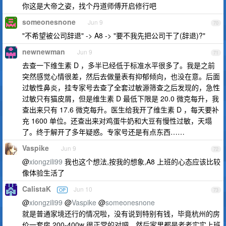
你这是大帝之姿，找个丹道师傅开启修行吧
someonesnone
Jun 9
70
"不希望被公司辞退" -> A8 -> "要不我先把公司干了(辞退)?"
newnewman
Jun 9
71
去查一下维生素 D ，多半已经低于标准水平很多了。我是之前
突然感觉心情很差，然后去做量表有抑郁倾向，也没在意。后面
过敏性鼻炎，挂专家号去查了全套过敏源筛查之后发现的，急性
过敏只有猫皮屑，但是维生素 D 最低下限是 20.0 微克每升，我
查出来只有 17.6 微克每升。医生给我开了维生素 D ，每天要补
充 1600 单位。还查出来对鸡蛋牛奶和大豆有慢性过敏，天塌
了。终于解开了多年疑惑。专家号还是有点东西……
Vaspike
Jun 9
72
@
xiongzili99
我也这个想法,按我的想象,A8 上班的心态应该比较
像体验生活了
CalistaK
Jun 10
OP
73
@
xiongzili99
@
Vaspike
@
someonesnone
就是普通家境还行的情况啦，没有说到特别有钱，毕竟杭州的房
价一套房 200-400w 很正常的对吧。然后家里都是老老实实上班