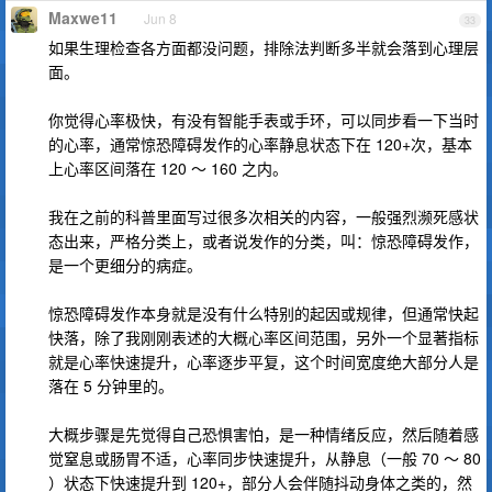
Maxwe11
Jun 8
33
如果生理检查各方面都没问题，排除法判断多半就会落到心理层
面。
你觉得心率极快，有没有智能手表或手环，可以同步看一下当时
的心率，通常惊恐障碍发作的心率静息状态下在 120+次，基本
上心率区间落在 120 ～ 160 之内。
我在之前的科普里面写过很多次相关的内容，一般强烈濒死感状
态出来，严格分类上，或者说发作的分类，叫：惊恐障碍发作，
是一个更细分的病症。
惊恐障碍发作本身就是没有什么特别的起因或规律，但通常快起
快落，除了我刚刚表述的大概心率区间范围，另外一个显著指标
就是心率快速提升，心率逐步平复，这个时间宽度绝大部分人是
落在 5 分钟里的。
大概步骤是先觉得自己恐惧害怕，是一种情绪反应，然后随着感
觉窒息或肠胃不适，心率同步快速提升，从静息（一般 70 ～ 80
）状态下快速提升到 120+，部分人会伴随抖动身体之类的，然