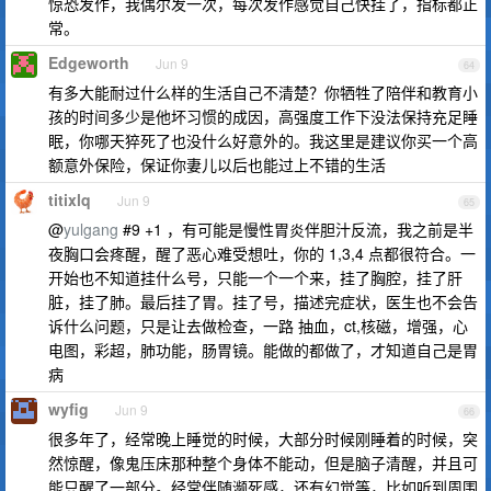
惊恐发作，我偶尔发一次，每次发作感觉自己快挂了，指标都正
常。
Edgeworth
Jun 9
64
有多大能耐过什么样的生活自己不清楚？你牺牲了陪伴和教育小
孩的时间多少是他坏习惯的成因，高强度工作下没法保持充足睡
眠，你哪天猝死了也没什么好意外的。我这里是建议你买一个高
额意外保险，保证你妻儿以后也能过上不错的生活
titixlq
Jun 9
65
@
yulgang
#9 +1 ，有可能是慢性胃炎伴胆汁反流，我之前是半
夜胸口会疼醒，醒了恶心难受想吐，你的 1,3,4 点都很符合。一
开始也不知道挂什么号，只能一个一个来，挂了胸腔，挂了肝
脏，挂了肺。最后挂了胃。挂了号，描述完症状，医生也不会告
诉什么问题，只是让去做检查，一路 抽血，ct,核磁，增强，心
电图，彩超，肺功能，肠胃镜。能做的都做了，才知道自己是胃
病
wyfig
Jun 9
66
很多年了，经常晚上睡觉的时候，大部分时候刚睡着的时候，突
然惊醒，像鬼压床那种整个身体不能动，但是脑子清醒，并且可
能只醒了一部分。经常伴随濒死感，还有幻觉等，比如听到周围