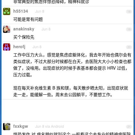
非常典型的焦虑伴惊恐障碍，精神科就诊
h55134
Jun 8
18
可能是胃有问题
anakinsky
Jun 8
19
买个保险先
herofj
Jun 8
20
工作中压力大么，感觉是焦虑症躯体化，我去年开始也偶尔会有
类似症状，不过大部分时候都在白天，去医院大大小小检查也都
做了，没啥用。出现症状的时候手表基本都会提示 HRV 过低，
压力过载。
现在每天补充维生素 B 族和镁，每天散步晒太阳，出现症状就
走一走，能缓解一些。周末去公园躺平，不要想工作。
fxxkgw
Jun 8 via Android
21
惊恐发作 对 病名貌似就叫这个 一般看这个去专业的精神病医院