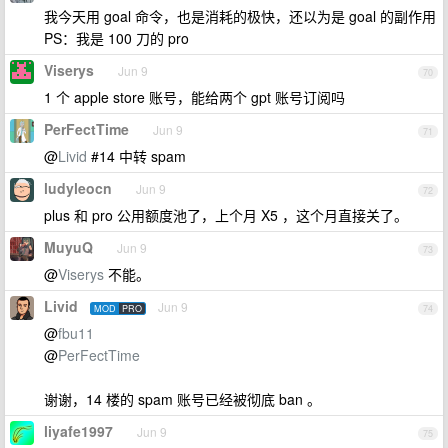
我今天用 goal 命令，也是消耗的极快，还以为是 goal 的副作用
PS：我是 100 刀的 pro
Viserys
Jun 9
70
1 个 apple store 账号，能给两个 gpt 账号订阅吗
PerFectTime
Jun 9
71
@
Livid
#14 中转 spam
ludyleocn
Jun 9
72
plus 和 pro 公用额度池了，上个月 X5 ，这个月直接关了。
MuyuQ
Jun 9
73
@
Viserys
不能。
Livid
Jun 9
MOD
PRO
74
@
fbu11
@
PerFectTime
谢谢，14 楼的 spam 账号已经被彻底 ban 。
liyafe1997
Jun 9
75