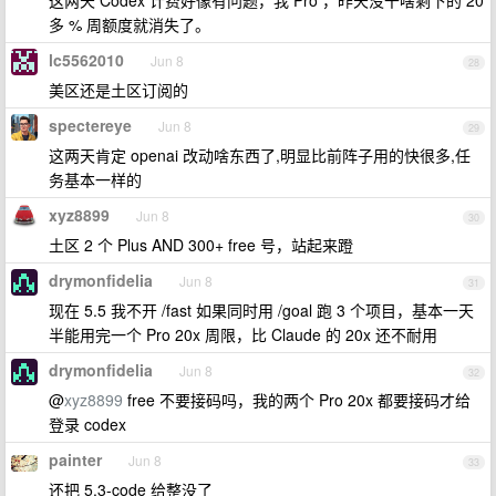
这两天 Codex 计费好像有问题，我 Pro ，昨天没干啥剩下的 20
多 % 周额度就消失了。
lc5562010
Jun 8
28
美区还是土区订阅的
spectereye
Jun 8
29
这两天肯定 openai 改动啥东西了,明显比前阵子用的快很多,任
务基本一样的
xyz8899
Jun 8
30
土区 2 个 Plus AND 300+ free 号，站起来蹬
drymonfidelia
Jun 8
31
现在 5.5 我不开 /fast 如果同时用 /goal 跑 3 个项目，基本一天
半能用完一个 Pro 20x 周限，比 Claude 的 20x 还不耐用
drymonfidelia
Jun 8
32
@
xyz8899
free 不要接码吗，我的两个 Pro 20x 都要接码才给
登录 codex
painter
Jun 8
33
还把 5.3-code 给整没了