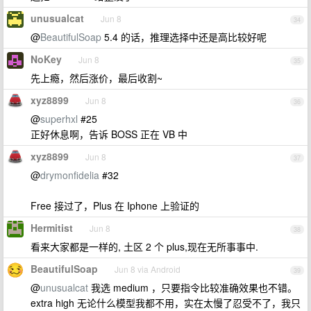
unusualcat
Jun 8
34
@
BeautifulSoap
5.4 的话，推理选择中还是高比较好呢
NoKey
Jun 8
35
先上瘾，然后涨价，最后收割~
xyz8899
Jun 8
36
@
superhxl
#25
正好休息啊，告诉 BOSS 正在 VB 中
xyz8899
Jun 8
37
@
drymonfidelia
#32
Free 接过了，Plus 在 Iphone 上验证的
Hermitist
Jun 8
38
看来大家都是一样的, 土区 2 个 plus,现在无所事事中.
BeautifulSoap
Jun 8 via Android
39
@
unusualcat
我选 medium ，只要指令比较准确效果也不错。
extra high 无论什么模型我都不用，实在太慢了忍受不了，我只