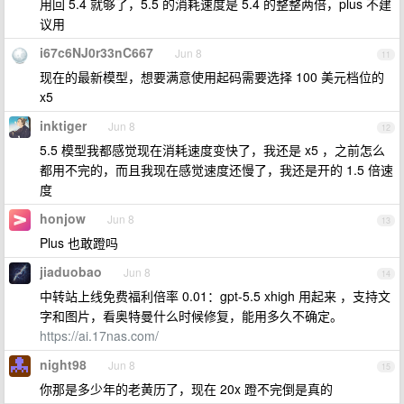
用回 5.4 就够了，5.5 的消耗速度是 5.4 的整整两倍，plus 不建
议用
i67c6NJ0r33nC667
Jun 8
11
现在的最新模型，想要满意使用起码需要选择 100 美元档位的
x5
inktiger
Jun 8
12
5.5 模型我都感觉现在消耗速度变快了，我还是 x5 ，之前怎么
都用不完的，而且我现在感觉速度还慢了，我还是开的 1.5 倍速
度
honjow
Jun 8
13
Plus 也敢蹬吗
jiaduobao
Jun 8
14
中转站上线免费福利倍率 0.01：gpt-5.5 xhigh 用起来 ，支持文
字和图片，看奥特曼什么时候修复，能用多久不确定。
https://ai.17nas.com/
night98
Jun 8
15
你那是多少年的老黄历了，现在 20x 蹬不完倒是真的