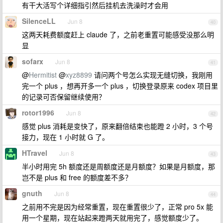
有干大活写个详细指引然后挂机去洗澡时才会用
SilenceLL
Jun 8
40
这两天耗费额度赶上 claude 了，之前老重置可能感受没那么明
显
sofarx
Jun 8
41
@
Hermitist
@
xyz8899
请问两个号怎么实现无缝切换，我刚用
完一个 plus ，想再开多一个 plus ，切换登录原来 codex 项目里
的记录可否保留继续使用？
rotor1996
Jun 8
42
感觉 plus 消耗是变快了，原来翻倍结束也能蹬 2 小时，3 个号
接力，现在 1 小时就 G 了。
HTravel
Jun 8
43
半小时用完 5h 额度还是周额度还是月额度？如果是月额度，那
岂不是 plus 和 free 的额度差不多？
gnuth
Jun 8
44
之前用不完是因为经常重置，现在重置很少了，正常 pro 5x 能
用一个星期，现在站起来蹬两天就用完了，感觉额度少了。