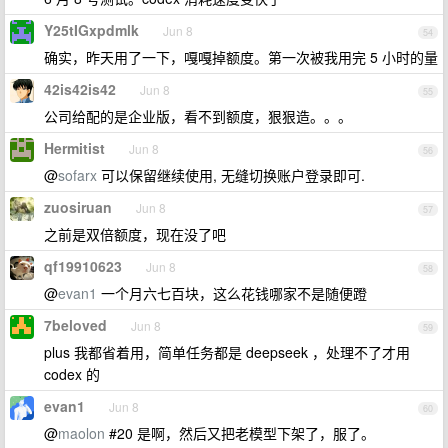
Y25tIGxpdmlk
Jun 8
54
确实，昨天用了一下，嘎嘎掉额度。第一次被我用完 5 小时的量
42is42is42
Jun 8
55
公司给配的是企业版，看不到额度，狠狠造。。。
Hermitist
Jun 8
56
@
sofarx
可以保留继续使用, 无缝切换账户登录即可.
zuosiruan
Jun 8
57
之前是双倍额度，现在没了吧
qf19910623
Jun 8
58
@
evan1
一个月六七百块，这么花钱哪家不是随便蹬
7beloved
Jun 8
59
plus 我都省着用，简单任务都是 deepseek ，处理不了才用
codex 的
evan1
Jun 8
60
@
maolon
#20 是啊，然后又把老模型下架了，服了。