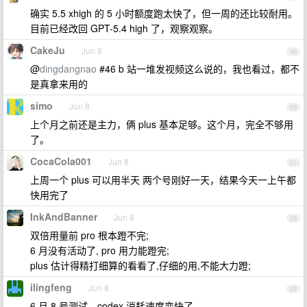
确实 5.5 xhigh 的 5 小时额度跑太快了，但一周的还比较耐用。
目前已经改回 GPT-5.4 high 了，观察观察。
CakeJu
Jun 8
49
@
dingdangnao
#46 b 站一堆发视频这么说的，我也看过，都不
是真拿来用的
simo
Jun 8
50
上个月之前还是主力，俩 plus 基本足够。这个月，完全不够用
了。
CocaCola001
Jun 8
51
上周一个 plus 可以用半天 两个号刚好一天，结果今天一上午都
快用完了
InkAndBanner
Jun 8
52
双倍用量前 pro 根本蹬不完;
6 月没有活动了, pro 用力能蹬完;
plus 估计得精打细算的看看了,仔细的用,不能大力蹬;
ilingfeng
Jun 8
53
6 月 8 号测试。codex 消耗速度变快了