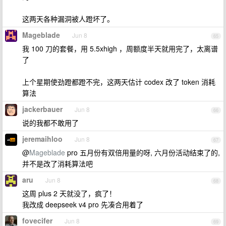
这两天各种漏洞被人蹬坏了。
Mageblade
Jun 8
65
我 100 刀的套餐，用 5.5xhigh ，周额度半天就用完了，太离谱
了
上个星期使劲蹬都蹬不完，这两天估计 codex 改了 token 消耗
算法
jackerbauer
Jun 8
66
说的我都不敢用了
jeremaihloo
Jun 8
67
@
Mageblade
pro 五月份有双倍用量的呀, 六月份活动结束了的,
并不是改了消耗算法吧
aru
Jun 8
68
这周 plus 2 天就没了，疯了！
我改成 deepseek v4 pro 先凑合用着了
fovecifer
Jun 8
69