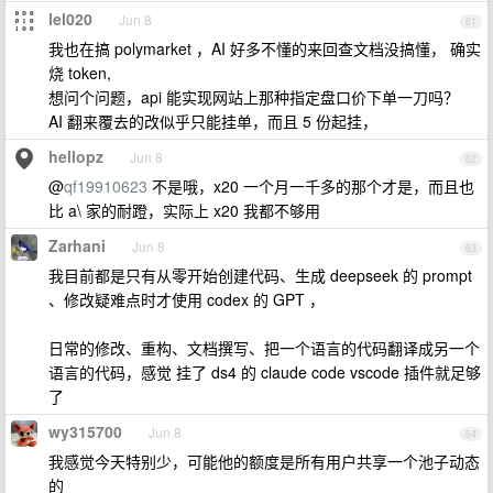
lel020
Jun 8
61
我也在搞 polymarket ，AI 好多不懂的来回查文档没搞懂， 确实
烧 token,
想问个问题，api 能实现网站上那种指定盘口价下单一刀吗？
AI 翻来覆去的改似乎只能挂单，而且 5 份起挂，
hellopz
Jun 8
62
@
qf19910623
不是哦，x20 一个月一千多的那个才是，而且也
比 a\ 家的耐蹬，实际上 x20 我都不够用
Zarhani
Jun 8
63
我目前都是只有从零开始创建代码、生成 deepseek 的 prompt
、修改疑难点时才使用 codex 的 GPT ，
日常的修改、重构、文档撰写、把一个语言的代码翻译成另一个
语言的代码，感觉 挂了 ds4 的 claude code vscode 插件就足够
了
wy315700
Jun 8
64
我感觉今天特别少，可能他的额度是所有用户共享一个池子动态
的