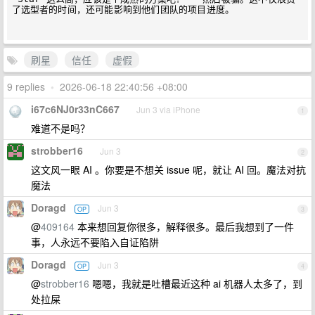
了选型者的时间，还可能影响到他们团队的项目进度。

刷星
信任
虚假
9 replies
•
2026-06-18 22:40:56 +08:00
i67c6NJ0r33nC667
Jun 3 via iPhone
1
难道不是吗？
strobber16
Jun 3
2
这文风一眼 AI 。你要是不想关 issue 呢，就让 AI 回。魔法对抗
魔法
Doragd
Jun 3
OP
3
@
409164
本来想回复你很多，解释很多。最后我想到了一件
事，人永远不要陷入自证陷阱
Doragd
Jun 3
OP
4
@
strobber16
嗯嗯，我就是吐槽最近这种 ai 机器人太多了，到
处拉屎