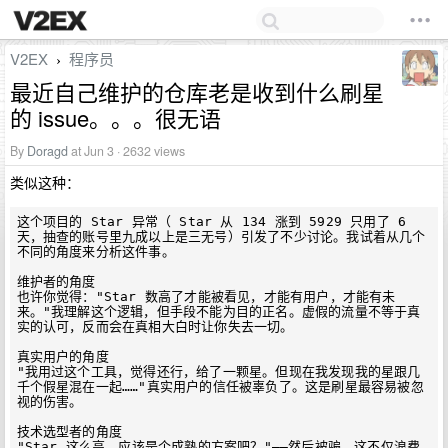
V2EX
程序员
›
最近自己维护的仓库老是收到什么刷星
的 issue。。。很无语
By
Doragd
at Jun 3 · 2632 views
类似这种：
这个项目的 Star 异常（ Star 从 134 涨到 5929 只用了 6 
天，抽查的账号里九成以上是三无号）引发了不少讨论。我试着从几个
不同的角度来分析这件事。

维护者的角度

也许你觉得："Star 数高了才能被看见，才能有用户，才能有未
来。"我理解这个逻辑，但手段不能为目的正名。虚假的流量不等于真
实的认可，反而会在真相大白时让你失去一切。

真实用户的角度

"我用过这个工具，觉得还行，给了一颗星。但现在我发现我的星跟几
千个假星混在一起……"真实用户的信任被辜负了。这是刷星最容易被忽
视的伤害。

技术选型者的角度

"Star 这么高，应该是个成熟的方案吧？"——然后被骗。这不仅浪费