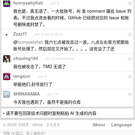
funnysaltyfish
Jun 3
5
我也是，真无语了，一大批账号，AI 发 comment 骚扰 Issue 列
表。不过我点进去看的时候，GitHub 已经把对应的 Issue 和账
号删除或封禁了。
Zzzz77
Jun 3 via Android
6
@
funnysaltyfish
我六七点被攻击过一波，八点左右官方把那些
账号处理了，然后现在又开始了。。。。没完没了了还
chturing184
Jun 3 via Android
7
我也被攻击了，TMD 无语了
tengxun
Jun 4
8
举报他们,封号就行了
SHIINASAMA
Jun 18
9
今天我也遇到了，虽然不是我的仓库
• 请不要在回答技术问题时复制粘贴 AI 生成的内容
© 2026 V2EX · 40ms · 3.9.8.5
About
·
Language
顶级 AI 接口，史上最低价！