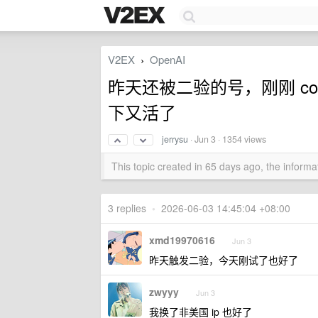
V2EX
OpenAI
›
昨天还被二验的号，刚刚 cockp
下又活了
jerrysu
·
Jun 3
· 1354 views
This topic created in 65 days ago, the infor
3 replies
•
2026-06-03 14:45:04 +08:00
xmd19970616
Jun 3
昨天触发二验，今天刚试了也好了
zwyyy
Jun 3
我换了非美国 ip 也好了