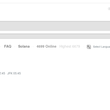
·
FAQ
·
Solana
·
4699 Online
Highest 6679
·
Select Langua
2:45
·
JFK 05:45