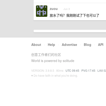
zuou
Jun 3
放水了吗？我刚刚试了下也可以了
About
·
Help
·
Advertise
·
Blog
·
API
创意工作者们的社区
World is powered by solitude
VERSION: 3.9.8.5 · 80ms ·
UTC 09:45
·
PVG 17:45
·
LAX 0
♥ Do have faith in what you're doing.