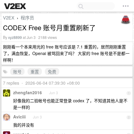
V2EX
程序员
›
CODEX Free 账号月重置刷新了
By
xyz8899
at Jun 3 · 2188 views
刚刚看一个本来用光的 free 账号应该是 7.1 重置的，居然刚刚重置
了，满血恢复，Openai 被骂回来了吗？ 大家的 free 账号是不是都一
样啊！
账号
重置
免费
7 replies
•
2026-06-04 07:39:30 +08:00
zhengfan2016
Jun 3
1
好像我的二验帐号也能正常登录 codex 了，不知道其他人是不
是一样的
Aviciii
Jun 3
2
我的并没有