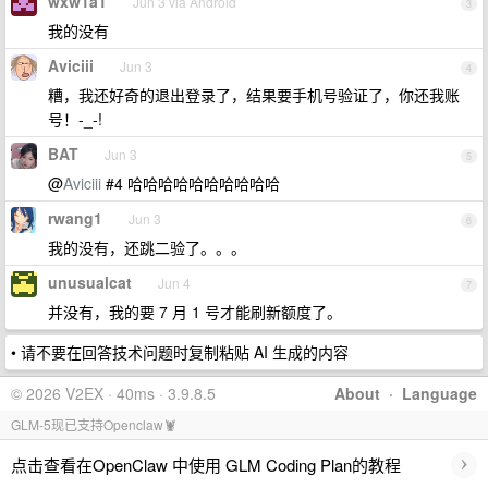
wxw1a1
Jun 3 via Android
3
我的没有
Aviciii
Jun 3
4
糟，我还好奇的退出登录了，结果要手机号验证了，你还我账
号！-_-!
BAT
Jun 3
5
@
Aviciii
#4 哈哈哈哈哈哈哈哈哈哈
rwang1
Jun 3
6
我的没有，还跳二验了。。。
unusualcat
Jun 4
7
并没有，我的要 7 月 1 号才能刷新额度了。
• 请不要在回答技术问题时复制粘贴 AI 生成的内容
© 2026 V2EX · 40ms · 3.9.8.5
About
·
Language
GLM-5现已支持Openclaw🦞
›
点击查看在OpenClaw 中使用 GLM Coding Plan的教程