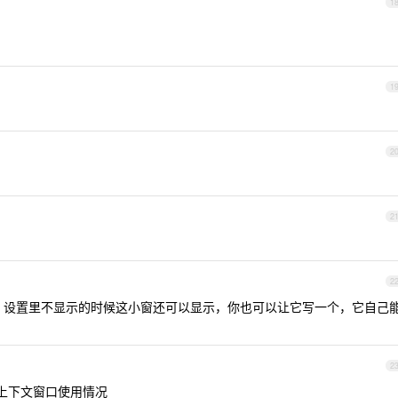
1
1
2
2
2
浮窗，设置里不显示的时候这小窗还可以显示，你也可以让它写一个，它自己
2
示上下文窗口使用情况