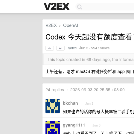
V2EX
OpenAI
›
Codex 今天起没有额度查
yetcc
·
Jun 3
· 5547 views
This topic created in 66 days ago, the infor
上午还有，刚才 macOS 右键任务栏和 app
24 replies
•
2026-06-03 20:25:55 +08:00
bkchan
Jun 3
如果也许的话你的号大概率被二验手机
gyang1111
Jun 3
web 上也看不到了，X 上搜了下，也