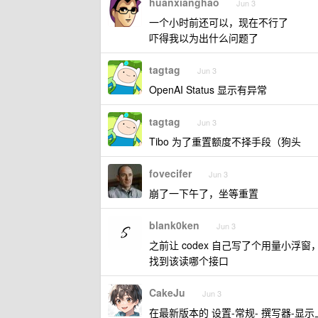
huanxianghao
Jun 3
一个小时前还可以，现在不行了
吓得我以为出什么问题了
tagtag
Jun 3
OpenAI Status 显示有异常
tagtag
Jun 3
Tibo 为了重置额度不择手段（狗头
fovecifer
Jun 3
崩了一下午了，坐等重置
blank0ken
Jun 3
之前让 codex 自己写了个用量小
找到该读哪个接口
CakeJu
Jun 3
在最新版本的 设置-常规- 撰写器-显