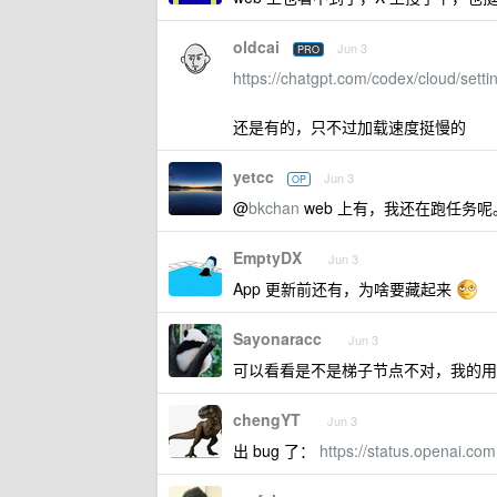
oldcai
Jun 3
PRO
https://chatgpt.com/codex/cloud/setti
还是有的，只不过加载速度挺慢的
yetcc
Jun 3
OP
@
bkchan
web 上有，我还在跑任务呢
EmptyDX
Jun 3
App 更新前还有，为啥要藏起来
Sayonaracc
Jun 3
可以看看是不是梯子节点不对，我的用
chengYT
Jun 3
出 bug 了：
https://status.openai.com