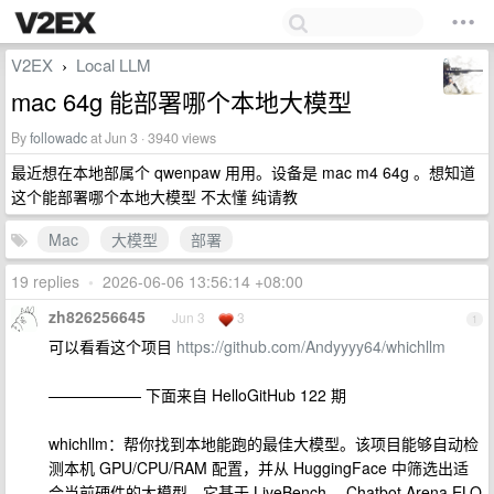
V2EX
Local LLM
›
mac 64g 能部署哪个本地大模型
By
followadc
at Jun 3 · 3940 views
最近想在本地部属个 qwenpaw 用用。设备是 mac m4 64g 。想知道
这个能部署哪个本地大模型 不太懂 纯请教
Mac
大模型
部署
19 replies
•
2026-06-06 13:56:14 +08:00
zh826256645
Jun 3
3
1
可以看看这个项目
https://github.com/Andyyyy64/whichllm
—————— 下面来自 HelloGitHub 122 期
whichllm：帮你找到本地能跑的最佳大模型。该项目能够自动检
测本机 GPU/CPU/RAM 配置，并从 HuggingFace 中筛选出适
合当前硬件的大模型。它基于 LiveBench 、Chatbot Arena ELO