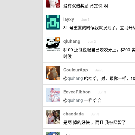
没有双倍奖励 肯定快 啊
layxy
Jun 3
31 号重置的时候我就发现了，立马升级了
qiuhang
Jun 3
$100 还能说服自己咬咬牙上，$200
时候
CouleurApp
Jun 3
@
qiuhang
哈哈哈，对，跟你一样，10
EeveeRibbon
Jun 3
@
qiuhang
一样哈哈
chaodada
Jun 3
是啊 掉的好快 ，而且 我被降智了