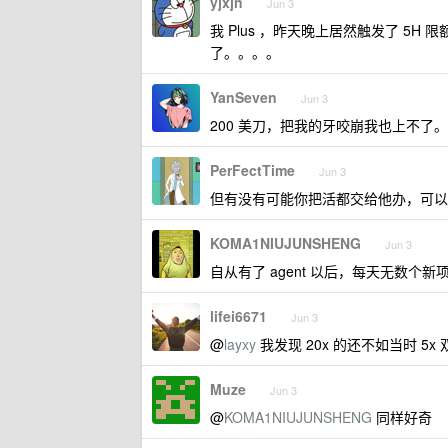
yjxjn
Jun 3
我 Plus ，昨天晚上居然触发了 5
了。。。。
YanSeven
Jun 3
200 美刀，把我的牙咬崩我也上不了。
PerFectTime
Jun 3
但有没有可能你把活都交给他办，可以
KOMA1NIUJUNSHENG
Jun 3
自从有了 agent 以后，每天无数个
lifei6671
Jun 3
@
layxy
我发现 20x 的还不如当时 5
Muze
Jun 3
@
KOMA1NIUJUNSHENG
同样好奇