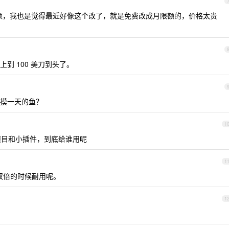
H 限额，我也是觉得最近好像这个改了，就是免费改成月限额的，价格太贵
上到 100 美刀到头了。
摸一天的鱼？
1
新项目和小插件，到底给谁用呢
1
x 双倍的时候耐用呢。
1