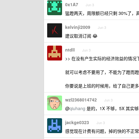
0x1A7
Jun 3
猛蹬两天，周限额已经只剩 30%了，
kelvinji2009
Jun 3
建议取消订阅 😂
ntdll
Jun 3
>> 在没有产生实际的经济效益的情况
就可以考虑不要用了，不能为了蹬而蹬，
你要说是上班的时候用，给了自己更多
wzl2368014742
Jun 3
@
qiuhang
是的，1X 不够，5X 其实够
jackge0323
Jun 3
感觉现在计费有问题，掉的快的不正常