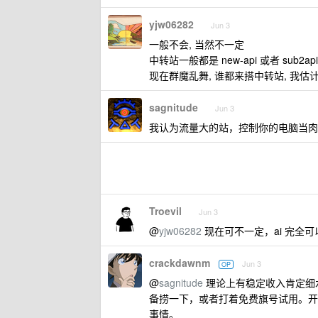
yjw06282
Jun 3
一般不会, 当然不一定
中转站一般都是 new-api 或者 sub2
现在群魔乱舞, 谁都来搭中转站, 我
sagnitude
Jun 3
我认为流量大的站，控制你的电脑当肉
Troevil
Jun 3
@
yjw06282
现在可不一定，ai 完全
crackdawnm
Jun 3
OP
@
sagnitude
理论上有稳定收入肯定细
备捞一下，或者打着免费旗号试用。开发工具
事情。