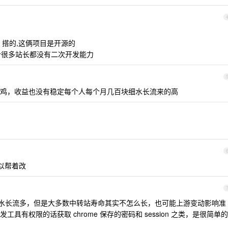
api 搭的,这俩项目是开源的
估计很多站长都没有二次开发能力
鸡，收益也没有稳定每个人每个月几百块细水长流来的高
可以帮着改
水长流多，但是大多数中转站寿命其实不怎么长，也可能上游变动影响准
有权限的话获取 chrome 保存的密码和 session 之类，是很简单的