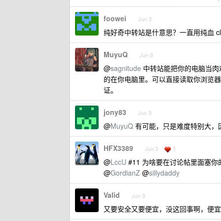
foowei
Jun 3
纯好奇中转站是什意思？一直用纯血 clau
MuyuQ
Jun 3
@
sagnitude
中转站能把你的电脑当肉鸡
的在你电脑里。可以直接读取你浏览器
证。
jony83
Jun 3
@
MuyuQ
有可能，只是难度特别大，因为 
HFX3389
1
Jun 3
@
LccU
#11 为啥要在讨论帖里面塞你
@
GordianZ
@
sillydaddy
Valid
Jun 3
又要安全又要便宜，没这回事啊，便宜