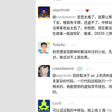
sagnitude
1
Jun 3
@
crackdawnm
变现太难了，就算让黑客
了去，哦我有令牌，还盗不了。中转站
当黑客收益太低了。你想想，现在都没
在病毒一般就挖矿、勒索、DDOS 
Tokaify
Jun 3
别贪便宜找那种听都没听过的小站，先
对，格式对不上就拉黑。
crackdawnm
Jun 3
OP
@
sagnitude
风险取决于 pc 上的资料是否
多复杂的代码，一行代码远程执行一个
相关的，我能想到的虚拟货币钱包，浏
的。
LccU
Jun 3
可以试试我的中转站，刚上线 2 周
htt