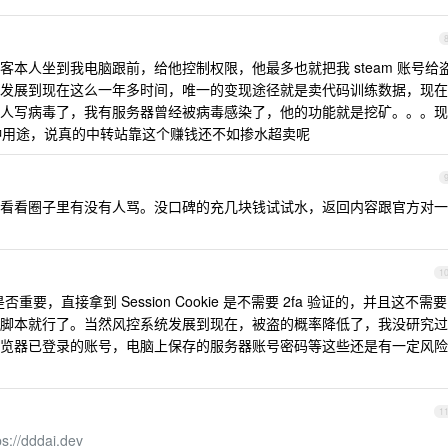
本人坐到我电脑跟前，给他控制权限，他最多也就把我 steam 账号给
发展到现在这么一年多时间，唯一的变现途径就是卖代码训练数据，现在
人写病毒了，我有服务器曾经被病毒感染了，他的功能就是挖矿。。。现
三种用途，说真的中转站靠这个赚钱还不如掺水超卖呢
看看圈子里有没有人骂。没口碑的充几块钱试试水，返回内容跟官方对一
1
重要，直接拿到 Session Cookie 是不需要 2fa 验证的，并且这不需要
脚本就行了。当然风控系统发展到现在，被盗的概率降低了，我没研究过
览器已登录的账号，电脑上保存的服务器账号密码等这些还是有一定风险
1
ps://dddai.dev