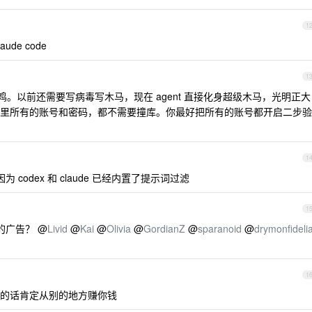
1
de code
1
。以前还需要写病毒写木马，现在 agent 直接化身超级木马，光明正大
里所有的账号和密码，都不需要撞库。你最好把所有的账号都开启二步验
1
codex 和 claude 已经内置了提示词过滤
1
的广告？ @
Livid
@
Kai
@
Olivia
@
GordianZ
@
sparanoid
@
drymonfideli
1
的话肯定从别的地方赚你钱