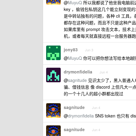
@
MuyuQ
所以我都说了他坐我电脑前边，
key ，偷钱包私钥这几个能立刻变现
是中转站独有的问题，各种 cli 工具，各
都存在这种问题，而且不只是这种产品
如果库里有 prompt 攻击文本，
机，或者每天就直接远程一台服务器跑
jony83
Jun 3
@
MuyuQ
你可以把你想法写给本地越
drymonfidelia
Jun 4
@
sagnitude
见识太少了，黑入普通人电脑
骗、借钱信息 像 discord 上但凡大
的一个十几人的超小群都出现过
sagnitude
Jun 4
@
drymonfidelia
SNS token 也只有
sagnitude
Jun 4