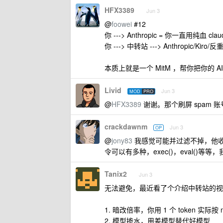
HFX3389
Jun 3
@
foowei
#12
你 ---> Anthropic = 你一直用纯血 clau
你 ---> 中转站 ---> Anthropic/Kiro
本质上就是一个 MitM ，帮你把你的 
Livid
Jun 3
MOD
PRO
@
HFX3389
谢谢。那个刷屏 spam 
crackdawnm
Jun 3
OP
@
jony83
我感觉可能并过滤不掉，他收到 
令可以有多种，exec()，eval()等
Tanix2
Jun 3
无法避免，最近看了个介绍中转站的视
1. 暗改倍率，你用 1 个 token 实际按 n
2. 模型掺水，用差模型替代好模型