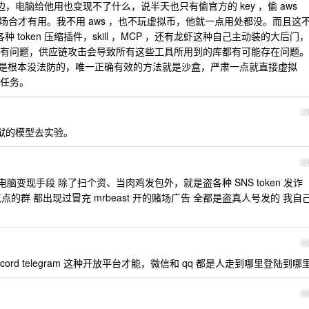
电脑给他用也变现不了什么，说半天也只有偷官方的 key ，偷 aws
的场合才有用。我不用 aws ，也不玩虚拟币，他就一点用处都没。而且这
种 token 压缩插件，skill ，MCP ，还有龙虾这种自己主动装的大后门，
有问题，供应链攻击会导致所有这些工具所用到的库都有可能存在问题。
技术上是根本没法防的，唯一正确有效的方法就是沙盒，严肃一点就直接虚拟
任务。
2
狱的模型去实验。
2
变现手段 除了扫个资、当肉鸡发包外，就是盗各种 SNS token 发诈
一点点的群 都出现过冒充 mrbeast 开的赌场广告 全都是盗真人号发的 我自
2
 discord telegram 这种开放平台才能，微信和 qq 都是人走到哪里登陆到哪
2