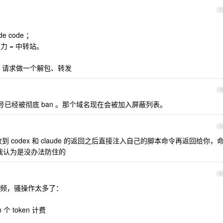
1
de code ；
/反重力 = 中转站。
AI 请求做一个解包、转发
1
账号已经被彻底 ban 。那个域名现在会被加入屏蔽列表。
1
codex 和 claude 的返回之后直接注入自己的脚本命令再返回给你，
等，我认为是没办法防住的
2
频，骚操作太多了：
 个 token 计费