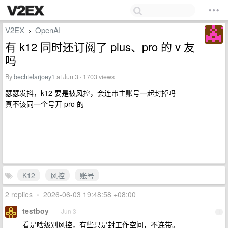
V2EX
OpenAI
›
有 k12 同时还订阅了 plus、pro 的 v 友
吗
By
bechtelarjoey1
at Jun 3 · 1703 views
瑟瑟发抖，k12 要是被风控，会连带主账号一起封掉吗
真不该同一个号开 pro 的
K12
风控
账号
2 replies
•
2026-06-03 19:48:58 +08:00
testboy
Jun 3
1
看是啥级别风控，有些只是封工作空间，不连带。