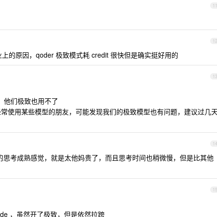
1
1
业上的原因，qoder 极致模式耗 credit 很快但是确实挺好用的
1
爆炸，他们极致也用不了
果经常使用某些模型的朋友，可能发现我们的极致模型也有问题，建议过几
1
aude 的思考成熟感觉，就是太他妈贵了，而且思考时间也稍微慢，但是比其他
1
code ，虽然开了极致，但是依然拉跨