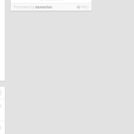
Promoted by
daxiaolian
PRO
1
2