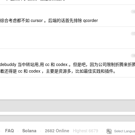
1
虑都不如 cursor 。后端的话首先排除 qcorder
1
1
odebuddy 当中转站用,用 cc 和 codex 。但是吧，因为公司限制折腾来折
得是 cc 和 codex ，主要是资源多，比如最佳实践和插件。
·
FAQ
·
Solana
·
2682 Online
Highest 6679
·
Select Langua