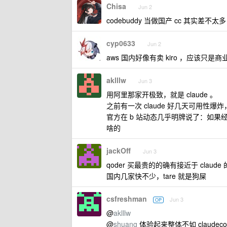
Chisa
Jun 2
codebuddy 当做国产 cc 其实差不太多
cyp0633
Jun 2
aws 国内好像有卖 kiro ，应该只是商
aklllw
Jun 3
用阿里那家开极致，就是 claude 。
之前有一次 claude 好几天可用性
官方在 b 站动态几乎明牌说了：如
啥的
jackOff
Jun 3
qoder 买最贵的的确有接近于 cl
国内几家快不少，tare 就是狗屎
csfreshman
Jun 3
OP
@
aklllw
@
shuang
体验起来整体不如 claude