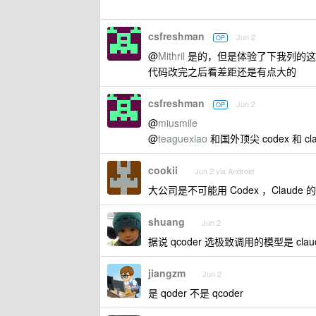
csfreshman
Jun 2
OP
@
Mithril
是的，但是体验了下我列的这几个
代码改完之后看差距还是有点大的
csfreshman
Jun 2
OP
@
miusmile
@
teaguexiao
和国外顶尖 codex 和 
cookii
Jun 2 via Android
大公司是不可能用 Codex ，Clau
shuang
Jun 2
据说 qcoder 选极致调用的模型是 claud
jiangzm
Jun 2
是 qoder 不是 qcoder