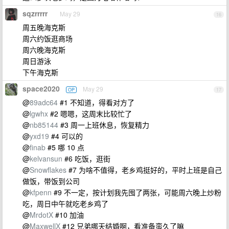
sqzrrrrr
May 29
16
周五晚海克斯
周六约饭逛商场
周六晚海克斯
周日游泳
下午海克斯
space2020
May 29
OP
17
@
89adc64
#1 不知道，得看对方了
@
lgwhx
#2 嗯嗯，这周末比较忙了
@
nb85144
#3 周一上班休息，恢复精力
@
yxd19
#4 可以的
@
finab
#5 哪 10 点
@
kelvansun
#6 吃饭，逛街
@
Snowflakes
#7 为啥不值得，老乡鸡挺好的，平时上班是自己
做饭，带饭到公司
@
kfpenn
#9 不一定，按计划我先囤了两张，可能周六晚上炒粉
吃，周日中午就吃老乡鸡了
@
MrdotX
#10 加油
@
MaxwellX
#12 兄弟哪天结婚啊，看准备蛮久了嘛