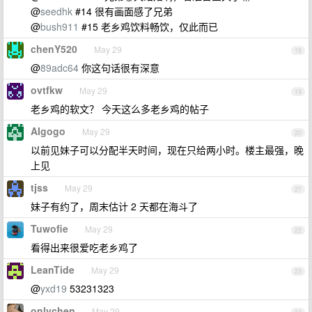
@
seedhk
#14 很有画面感了兄弟
@
bush911
#15 老乡鸡饮料畅饮，仅此而已
chenY520
May 29
18
@
89adc64
你这句话很有深意
ovtfkw
May 29
19
老乡鸡的软文？ 今天这么多老乡鸡的帖子
AIgogo
May 29
20
以前见妹子可以分配半天时间，现在只给两小时。楼主最强，晚
上见
tjss
May 29
21
妹子有约了，周末估计 2 天都在海斗了
Tuwofie
May 29
22
看得出来很爱吃老乡鸡了
LeanTide
May 29
23
@
yxd19
53231323
onlychen
May 29