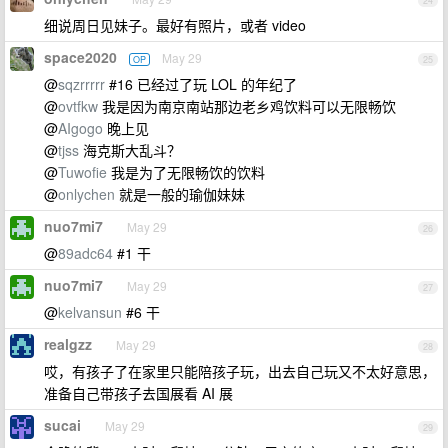
24
细说周日见妹子。最好有照片，或者 video
space2020
May 29
OP
25
@
sqzrrrrr
#16 已经过了玩 LOL 的年纪了
@
ovtfkw
我是因为南京南站那边老乡鸡饮料可以无限畅饮
@
AIgogo
晚上见
@
tjss
海克斯大乱斗？
@
Tuwofie
我是为了无限畅饮的饮料
@
onlychen
就是一般的瑜伽妹妹
nuo7mi7
May 29
26
@
89adc64
#1 干
nuo7mi7
May 29
27
@
kelvansun
#6 干
realgzz
May 29
28
哎，有孩子了在家里只能陪孩子玩，出去自己玩又不太好意思，
准备自己带孩子去国展看 AI 展
sucai
May 29
29