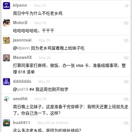
kfpenn
May 29
9
周日中午为什么不吃老乡鸡
MrdotX
May 29
10
哈哈哈哈哈哈，干干干
jasontsai
May 29
11
@
kfpenn
因为老乡鸡留着晚上给妹子吃
MaxwellX
May 29
12
打算同事家打麻将、做饭、办一张 visa 卡、准备结婚事项、整
理 618 清单
dddddds
May 29
13
@
yxd19
#4 我这周也刚开始学
seedhk
May 29
14
周日晚上见妹子，这是准备干完穿裤子：我明天还要上班就先走
了，你自己洗一下，这样？
bush911
May 29 via Android
15
这么多次老乡鸡，是因为吃啥补啥吗？