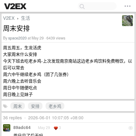
V2EX
生活
›
周末安排
By
space2020
at May 29 · 6439 views
周五周五，生龙活虎
大家周末什么安排
今天下班去吃老乡鸡-上次发现南京南站这边老乡鸡饮料免费畅饮，以
后可以常去
周六中午继续老乡鸡（团了几张券）
周六晚上去听音乐会
周日中午随便吃点
周日晚上见妹子
周末
安排
老乡鸡
36 replies
•
2026-06-01 10:07:05 +08:00
89adc64
May 29
3
1
周日见了后干吗