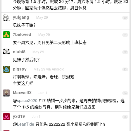
今晚练背 1.5 小时，爬坡 30 分钟，周六练肩 1.5 小时，爬坡 30
分钟，回家洗个澡然后去按脚，周日休息
yulgang
May 29
30
见妹子干嘛？
7beloved
May 29
31
要不周六见，周日见第二天影响上班状态
niubi8
May 29
32
见妹子然后呢？
pigspy
May 29 via Android
33
打羽毛球，吃烧烤，看球，玩游戏
主要这几样
MaxwellX
Jun 1
34
@
space2020
#17 结婚一步步的来，这周去拍婚纱照嘿嘿，选
了个 1k5 的婚纱写真，到时候给兄弟们返返图
yxd19
Jun 1
35
@
LeanTide
只能先 2222222 弹小星星和粉刷匠 hh