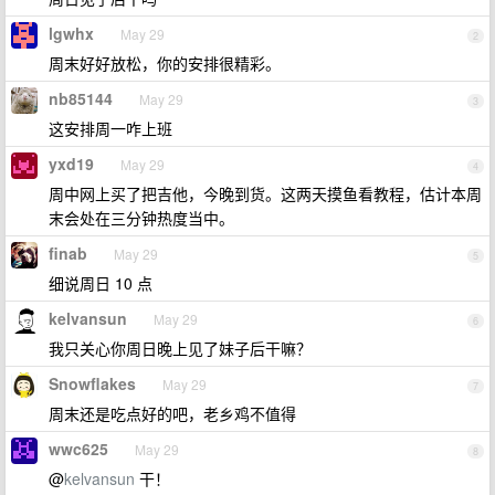
lgwhx
May 29
2
周末好好放松，你的安排很精彩。
nb85144
May 29
3
这安排周一咋上班
yxd19
May 29
4
周中网上买了把吉他，今晚到货。这两天摸鱼看教程，估计本周
末会处在三分钟热度当中。
finab
May 29
5
细说周日 10 点
kelvansun
May 29
6
我只关心你周日晚上见了妹子后干嘛？
Snowflakes
May 29
7
周末还是吃点好的吧，老乡鸡不值得
wwc625
May 29
8
@
kelvansun
干！