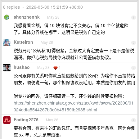
8 replies
•
2026-05-30 15:21:59 +08:00
shenzhenhk
May 28
1
我感觉看金额，借 10 块钱肯定不会关心，借 10 个亿就危险
了。具体分界线在哪里，这明显是税务自己定的
Ketteiron
May 28
2
税务局盯“公转私“盯得很紧，金额过大肯定要查一下是不是偷税
漏税。你担心税务局找你麻烦就让公司签借款协议。
hushao
May 28
1
3
公司跟你有关系吗你就直接借款给别的公司？为啥你不直接转给
朋友，顺便说一句，那个担保协议没毛用，本质是你朋友的信用
附专业的回答，请仔细研读一下，还你钱的时候要扣税哦：
https://shenzhen.chinatax.gov.cn/sztax/xwdt/swxw/202306/01
024ddfa5544267b3c0b45159fb2985.shtml
Fading2276
May 28
4
要有合同，有来往的汇款凭证。而且要保留多年备查。因为会倒
查 xx 年，总之是麻烦事。