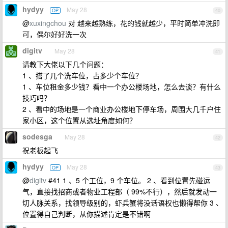
hydyy
May 28
OP
40
@
xuxingchou
对 越来越熟练，花的钱就越少，平时简单冲洗即
可，偶尔好好洗一次
digitv
May 28
41
请教下大佬以下几个问题：
1 、搭了几个洗车位，占多少个车位？
1 、车位租金多少钱？看中一个办公楼场地，怎么去谈？有什么
技巧吗？
2 、看中的场地是一个商业办公楼地下停车场，周围大几千户住
家小区，这个位置从选址角度如何？
sodesga
May 28
42
祝老板起飞
hydyy
May 28
OP
43
@
digitv
#41 1 、5 个工位，9 个车位。 2 、看到位置先碰运
气，直接找招商或者物业工程部（ 99%不行），然后就发动一
切人脉关系，找领导级别的，虾兵蟹将没话语权也懒得帮你 3 、
位置得自己判断，从你描述肯定是不错啊