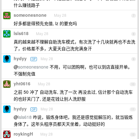
什么赚钱路子
someonesnone
May 28
7
好多都是得预先充值, lz 的要充吗
lsls618
May 28
8
真的越来越不理解自助洗车模式，有次洗了十几块就再也不去洗
了，价格差不多，大夏天自己洗完满身汗
hydyy
May 28
OP
9
@
someonesnone
不用，可以团购啊，也可以到店直接开单。
不强制充值
yht0616
May 28
10
之前 50 冲了 自动洗车, 洗了一次 再没去过, 估计那个自动洗车
的也好关门了, 还是花钱让别人洗舒服
hydyy
May 28
OP
11
@
lsls618
咋说，锻炼身体吧，我还是感觉挺解压的，就当锻炼
身体了。这年头程序员都天天坐着，动动挺好的
roykingH
May 28
12