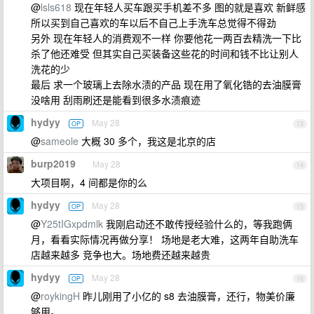
@
lsls618
现在年轻人买车跟买手机差不多 图的就是喜欢 新鲜感
所以买到自己喜欢的车以后不自己上手洗车总觉得不得劲
另外 现在年轻人的消费观不一样 你要他花一两百去精洗一下比
杀了他还难受 但其实自己买装备这些花的时间和钱不比让别人
洗花的少
最后 求一个玻璃上去除水渍的产品 现在用了氧化锆的去油膜膏
没啥用 刮雨刷还是能看到很多水渍痕迹
hydyy
May 28
OP
13
@
sameole
大概 30 多个，我这是北京的店
burp2019
May 28
14
大项目啊，4 间都是你的么
hydyy
May 28
OP
15
@
Y25tIGxpdmlk
我刚启动还不敢传授经验什么的，等我跑俩
月，看看实际情况再做分享！ 场地是老大难，这两年自助洗车
店越来越多 竞争也大。场地费还越来越贵
hydyy
May 28
OP
16
@
roykingH
昨儿刚用了小亿的 s8 去油膜膏，还行，物美价廉
够用。