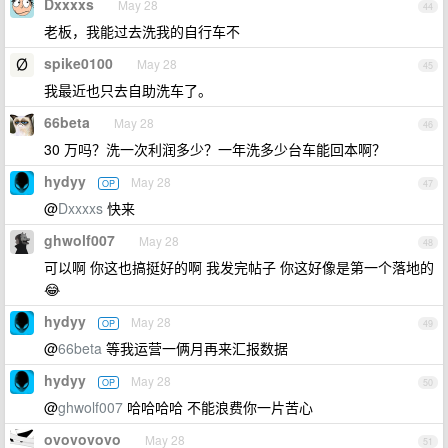
Dxxxxs
May 28
44
老板，我能过去洗我的自行车不
spike0100
May 28
45
我最近也只去自助洗车了。
66beta
May 28
46
30 万吗？洗一次利润多少？一年洗多少台车能回本啊？
hydyy
May 28
OP
47
@
Dxxxxs
快来
ghwolf007
May 28
48
可以啊 你这也搞挺好的啊 我发完帖子 你这好像是第一个落地的
😂
hydyy
May 28
OP
49
@
66beta
等我运营一俩月再来汇报数据
hydyy
May 28
OP
50
@
ghwolf007
哈哈哈哈 不能浪费你一片苦心
ovovovovo
May 28
51