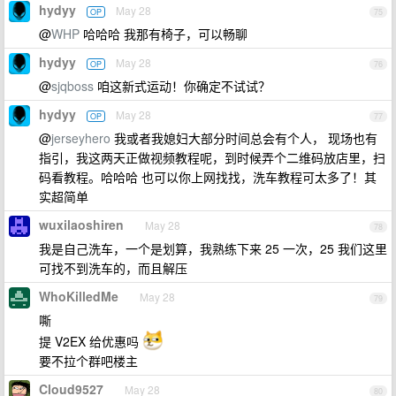
hydyy
May 28
OP
75
@
WHP
哈哈哈 我那有椅子，可以畅聊
hydyy
May 28
OP
76
@
sjqboss
咱这新式运动！你确定不试试？
hydyy
May 28
OP
77
@
jerseyhero
我或者我媳妇大部分时间总会有个人， 现场也有
指引，我这两天正做视频教程呢，到时候弄个二维码放店里，扫
码看教程。哈哈哈 也可以你上网找找，洗车教程可太多了！其
实超简单
wuxilaoshiren
May 28
78
我是自己洗车，一个是划算，我熟练下来 25 一次，25 我们这里
可找不到洗车的，而且解压
WhoKilledMe
May 28
79
嘶
提 V2EX 给优惠吗
要不拉个群吧楼主
Cloud9527
May 28
80