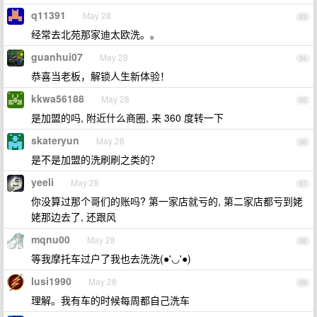
q11391
May 28
93
经常去北苑那家迪太欧洗。。
guanhui07
May 28
94
恭喜当老板，解锁人生新体验！
kkwa56188
May 28
95
是加盟的吗, 附近什么商圈, 来 360 度转一下
skateryun
May 28
96
是不是加盟的洗刷刷之类的？
yeeli
May 28
97
你没算过那个哥们的账吗? 第一家店就亏的, 第二家店都亏到姥
姥那边去了, 还跟风
mqnu00
May 28
98
等我摩托车过户了我也去洗洗(●'◡'●)
lusi1990
May 28
99
理解。我有车的时候每周都自己洗车