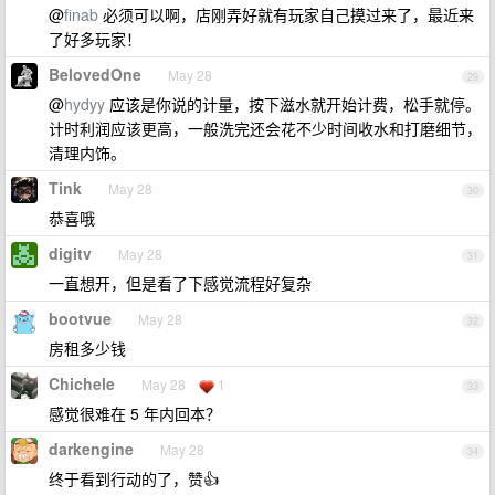
@
finab
必须可以啊，店刚弄好就有玩家自己摸过来了，最近来
了好多玩家！
BelovedOne
May 28
29
@
hydyy
应该是你说的计量，按下滋水就开始计费，松手就停。
计时利润应该更高，一般洗完还会花不少时间收水和打磨细节，
清理内饰。
Tink
May 28
30
恭喜哦
digitv
May 28
31
一直想开，但是看了下感觉流程好复杂
bootvue
May 28
32
房租多少钱
Chichele
May 28
1
33
感觉很难在 5 年内回本？
darkengine
May 28
34
终于看到行动的了，赞👍