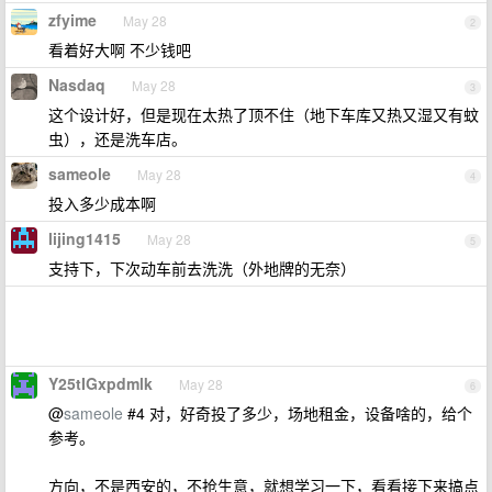
zfyime
May 28
2
看着好大啊 不少钱吧
Nasdaq
May 28
3
这个设计好，但是现在太热了顶不住（地下车库又热又湿又有蚊
虫），还是洗车店。
sameole
May 28
4
投入多少成本啊
lijing1415
May 28
5
支持下，下次动车前去洗洗（外地牌的无奈）
Y25tIGxpdmlk
May 28
6
@
sameole
#4 对，好奇投了多少，场地租金，设备啥的，给个
参考。
方向，不是西安的，不抢生意，就想学习一下，看看接下来搞点