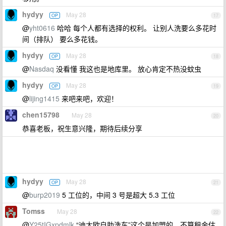
hydyy
May 28
OP
17
@
yht0616
哈哈 每个人都有选择的权利。 让别人洗要么多花时
间（排队） 要么多花钱。
hydyy
May 28
OP
18
@
Nasdaq
没看懂 我这也是地库里。 放心肯定不热没蚊虫
hydyy
May 28
OP
19
@
lijing1415
来吧来吧，欢迎！
chen15798
May 28
20
恭喜老板，祝生意兴隆，期待后续分享
hydyy
May 28
OP
21
@
burp2019
5 工位的，中间 3 号是超大 5.3 工位
Tomss
May 28
22
@
Y25tIGxpdmlk
“迪太欧自助洗车”这个是加盟的，不算租金估