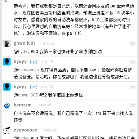
恭喜🎉，我在成都都是自己洗，以前还会用朋友的 pa 壶弄点药
水，现在图省事直接用店里的泡沫，预洗正洗差不多 15 块半小
时左右。感觉家附近的自助洗车都很火，5 个工位都没同时空
过。我心里理想的自助洗车房：经常维护地垫（有些烂了也不
修），泡沫温和不腐蚀，有 pa 工位
ghwolf007
May 28
52
@
hydyy
#50 我第三家也快开业了😁 加油加油
hydyy
May 28
OP
53
@
ovovovovo
现在得卷品质，自助不能 low ，最起码得赶紧整
洁设备全。哈哈哈，你在成都哪？ 我这边也在筹备成都开店。
hydyy
May 28
OP
54
@
ghwolf007
#52 我争取跟上你步伐
herozzm
May 28
55
自主洗车不合适精洗，我自己精洗了一次，tm 算下来比找人洗
还贵
ovovovovo
May 28
56
@
hydyy
#53 厉害呀，我在成都高新区新川这块，成都南边我充