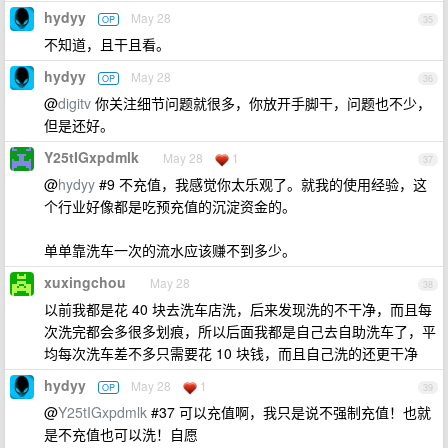
hydyy
May 28
OP
35
不知道，且干且看。
hydyy
May 28
OP
36
@
digitv
你关注细节问题就很多，你放开手脚干，问题也不少，
但是还好。
Y25tIGxpdmlk
May 28
1
37
@
hydyy
#9 不充值，我感觉你太乐观了。就我的使用经验，这
个行业好像都是吃预充值的沉淀资金的。
单单靠洗车一次的流水应该赚不到多少。
xuxingchou
May 28
38
以前我都是花 40 块去洗车店洗，后来发现洗的不干净，而且每
次洗完都会多很多划痕，所以后面我都是自己去自助洗车了，平
均每次洗车差不多只需要花 10 块钱，而且自己洗的还更干净
hydyy
May 28
1
OP
39
@
Y25tIGxpdmlk
#37 可以充值啊，我只是说不强制充值！也就
是不充值也可以洗！自愿