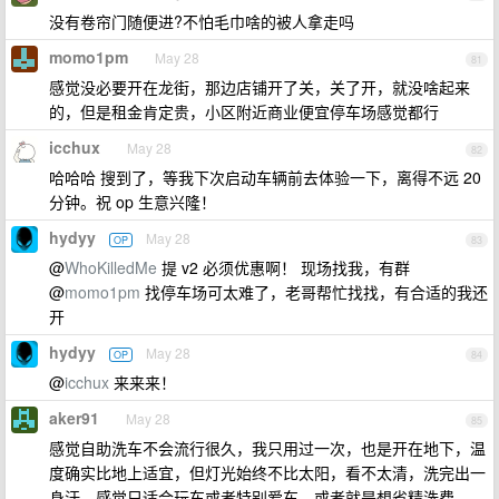
没有卷帘门随便进?不怕毛巾啥的被人拿走吗
momo1pm
May 28
81
感觉没必要开在龙街，那边店铺开了关，关了开，就没啥起来
的，但是租金肯定贵，小区附近商业便宜停车场感觉都行
icchux
May 28
82
哈哈哈 搜到了，等我下次启动车辆前去体验一下，离得不远 20
分钟。祝 op 生意兴隆！
hydyy
May 28
OP
83
@
WhoKilledMe
提 v2 必须优惠啊！ 现场找我，有群
@
momo1pm
找停车场可太难了，老哥帮忙找找，有合适的我还
开
hydyy
May 28
OP
84
@
icchux
来来来！
aker91
May 28
85
感觉自助洗车不会流行很久，我只用过一次，也是开在地下，温
度确实比地上适宜，但灯光始终不比太阳，看不太清，洗完出一
身汗，感觉只适合玩车或者特别爱车，或者就是想省精洗费