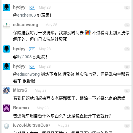
hydyy
May 28
OP
63
@
erichen86
纯玩家！
edisonwong
May 28
64
保险送我每月一次洗车，我都没时间去
不过看网上别人洗停
解压的，但自己去洗估计累死
hydyy
May 28
OP
65
@
ltyj2003
没毛病！
hydyy
May 28
OP
66
@
edisonwong
锻炼下身体吧兄弟 其实我也累，但是洗完坐那看
看车 很舒服
MicroG
May 28
67
看到标题就想起来西安老哥那家了，跟踪一下老哥北京的后续
Roumax
May 28
68
普通洗车用自备什么东西么？还是说直接开车去就行？
i67c6NJ0r33nC667
May 28
69