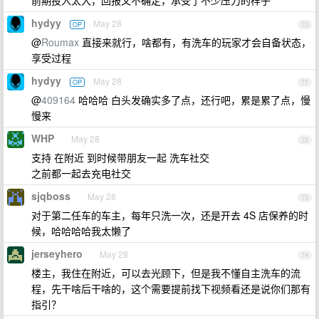
前期投入太大，回报又不确定，承受了不少压力的样子
hydyy
May 28
OP
70
@
Roumax
直接来就行，啥都有，有洗车的玩家才会自备状态，
享受过程
hydyy
May 28
OP
71
@
409164
哈哈哈 白头发确实多了点，还行吧，累是累了点，慢
慢来
WHP
May 28
72
支持 在附近 到时候带朋友一起 洗车社交
之前都一起去充电社交
sjqboss
May 28
73
对于第二任车的车主，每年只洗一次，还是开去 4S 店保养的时
候，哈哈哈哈我太懒了
jerseyhero
May 28
74
楼主，我住在附近，可以去光顾下，但是我不懂自主洗车的流
程，先干啥后干啥的，这个需要提前找下视频看还是说你们那有
指引？