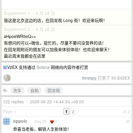
Supplement 1 · 5 月 28 日
我这是北京这边的店，在回龙观 Long 街！欢迎来玩啊！
Supplement 2 · 5 月 28 日
aHpoeWR5eQ==
有想问的可以+微信，挺忙的，尽量不要问没营养的话！
在回龙观附近的朋友可以加我来体验体验！也欢迎来聊天！
最近周末我都会在店里
V2EX 支持通过
Solana
网络向内容作者打赏
timespy
打赏了 50 $V2EX
洗车
自助
回龙观
122 replies
•
2026-06-22 14:44:30 +08:00
Page 1
1
of 2
2
oppoic
May 28
4
1
恭喜当老板，解锁人生新体验！