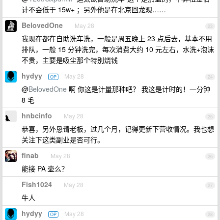
计不会低于 15w+ ；另外他是在北京回龙观……
BelovedOne
May 28
23
我现在都在自助洗车洗，一般是周五晚上 23 点后去，基本不用
排队，一般 15 分钟洗完，每次消费大约 10 元左右，水洗+泡沫
不贵，主要是吸尘那个特别烧钱
hydyy
May 28
OP
24
@
BelovedOne
啊 你这是计量那种吧？ 我这是计时的！一分钟
8 毛
hnbcinfo
May 28
25
恭喜，另外恳请老板，过几个月，记得更新下营收情况。我也想
关注下这类副业是否可行。
finab
May 28
26
能接 PA 壶么？
Fish1024
May 28
27
牛人
hydyy
May 28
OP
28