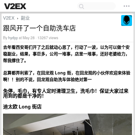
V2EX
副业
›
跟风开了一个自助洗车店
By
hydyy
at May 28 · 13267 views
去年看西安哥们开了之后就动心思了，行动了一波，以为可以做个安
稳副业，结果，事巨多，公司一堆事，店里一堆事，还好老婆给力，
帮我撑住了。
总算都弄利索了，在回龙观 Long 街，在回龙观的小伙伴欢迎来体验
啊！！别的不说，回龙观自助洗车体验绝对第一
免停，毛巾，有专人定时清理卫生，洗毛巾！保证大家过来
用到的都是干净的！
迪太欧 Long 街店