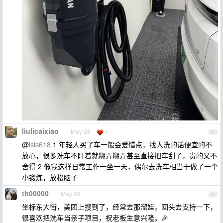
liulicaixiao
May 28
1
91
@
lsls618
1 年轻人买了车一般会爱惜点，找人洗的话便宜的不
放心，很多洗车不盯着就糊弄糊弄甚至直接把车刮了，贵的又不
舍得 2 像我这样日常工作一坐一天，偶尔去洗车相当于做了一个
小锻炼，放松脑子
th00000
May 28
92
坐标东大街，美团上搜到了，经常去那溜娃，回头去支持一下，
很喜欢把洗车当亲子项目，祝老板生意兴隆。🎉