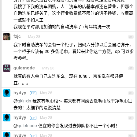
我搜了下我的洗车团购，人工洗车的店基本都还在营业，但那个
自助洗车已经关了，这个行业收费低不限时的话不挣钱，收费高
一点就不如人工
我现在平时都用加油站的自动洗车了+每年精洗一次
fzjc
May 28
86
我平时自助洗车的会有一个柜子，扫码六分钟以后会自动弹开，
一个柜子应该有 20 多条毛巾，看起来比你这个方便，op 可以参
考参考。
quietnode
May 28
87
就真的有人会自己去洗车么，现在 tuhu 、京东洗车都好便
宜。。。
hydyy
May 28
OP
88
@
gkinxin
我这有毛巾柜～ 每天都有阿姨去洗毛巾放干净毛巾进
去的！太细节的没说清楚
hydyy
May 28
OP
89
@
quietnode
便宜的你会发现过去排队都不止一个小时！
hydyy
May 28
OP
90