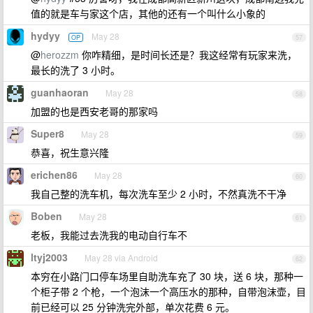
值的就是车与家这个店，其他的还有一个叫什么小象的
hydyy
May 28
OP
57
@
herozzm
你咋精细，是时间长还是？我这经常有玩家来洗，
最长的洗了 3 小时。
guanhaoran
May 28
58
加盟的也是西安老哥的那家吗
Super8
May 28
59
恭喜，祝生意兴隆
erichen86
May 28
60
我自己整的洗车机，每次洗车至少 2 小时，不然真洗不干净
Boben
May 28
61
老板，我能过去洗我的电动自行车不
ltyj2003
May 28 via Android
62
本穷在小路门口停车场里自助洗车充了 30 块，送 6 块，那种一
个柜子带 2 个枪，一个泡沫一个高压水的那种，自带泡沫壶，目
前已经可以 25 分钟洗完外部，单次花费 6 元。