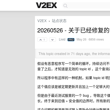
V2EX
站点状态
›
20260526 - 关于已经修复的
Livid
·
·
May 26
· 6856 views
1
PRO
This topic created in 71 days ago, the infor
假设有恶意程序写一个简单的循环，持续访问不存在的
查了之后，才知道是无效的 topic id ，这个
所以程序中有这样的一种机制，如果 topic i
这个值应该是被定期更新并且加上一个足够大的
但是由于最近测试服里的一个 bug ，导致这个值
长，终于来到旧值 + 安全值的边界时，所有新的 topi
这个问题的根源是测试服上更新全站统计数据进 Memc