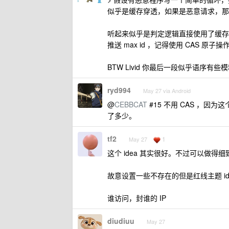
似乎是缓存穿透，如果是恶意请求，那就
听起来似乎是判定逻辑直接使用了缓存中存储的 
推送 max id ，记得使用 CAS 原子操
BTW Livid 你最后一段似乎语序有
ryd994
May 27 via Android
@
CEBBCAT
#15 不用 CAS ，因
了多少。
tf2
1
May 27
这个 idea 其实很好。不过可以做得细
故意设置一些不存在的但是红线主题 i
谁访问，封谁的 IP
diudiuu
May 27