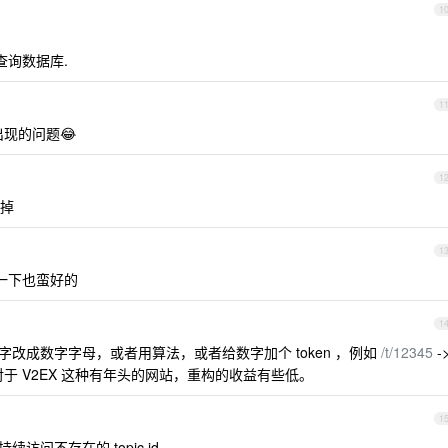
1
查询数据库.
1
现的问题😂
1
掉
1
时来一下也蛮好的
1
数字改成数字字母，或者用算法，或者给数字加个 token ，例如
/t/12345
-
f 。不过对于 V2EX 这种有年头的网站，重构的收益有些低。
1
访问不存在的 topic id