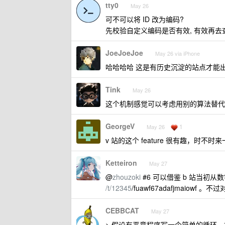
tty0
May 26
可不可以将 ID 改为编码?
先校验自定义编码是否有效, 有效再去
JoeJoeJoe
May 26 via iPhone
哈哈哈哈 这是有历史沉淀的站点才能出
Tink
May 26
这个机制感觉可以考虑用别的算法替代
GeorgeV
1
May 26
v 站的这个 feature 很有趣，时不
Ketteiron
May 27
@
zhouzoki
#6 可以借鉴 b 站当初从
/t/12345
/fuawf67adafjmaiow
CEBBCAT
May 27
> 假设有恶意程序写一个简单的循环，持续