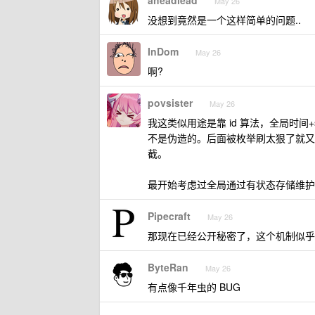
aheadlead
May 26
没想到竟然是一个这样简单的问题..
InDom
May 26
啊?
povsister
May 26
我这类似用途是靠 id 算法，全局时间+sa
不是伪造的。后面被枚举刷太狠了就又
截。
最开始考虑过全局通过有状态存储维护
Pipecraft
May 26
那现在已经公开秘密了，这个机制似乎
ByteRan
May 26
有点像千年虫的 BUG