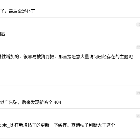
了，最后全是补丁
1
间戳
2
都是线性增加的，很容易被猜到把，那直接恶意大量访问已经存在的主题呢
2
广告贴，后来发现新帖全 404
2
opic_id 在新增帖子的更新一下缓存。查询帖子判断大于这个