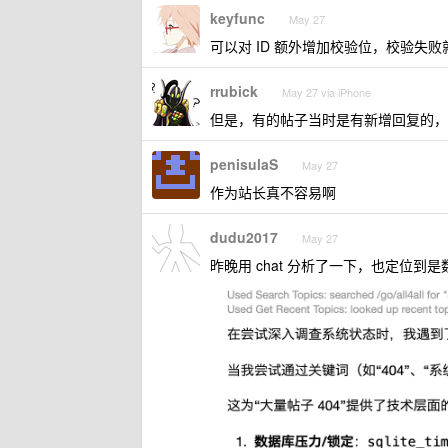
keyfunc
May 27
可以对 ID 额外增加校验位，校验失
rrubick
May 27 via iPhone
但是，有的帖子当时是有新增回复的，
penisulaS
May 27
作为站长真不容易啊
dudu2017
May 27
昨晚用 chat 分析了一下，也定位到