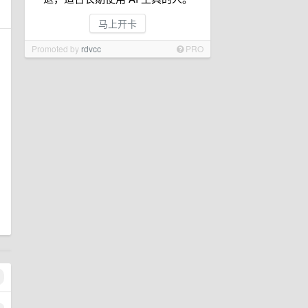
马上开卡
Promoted by
rdvcc
PRO
1