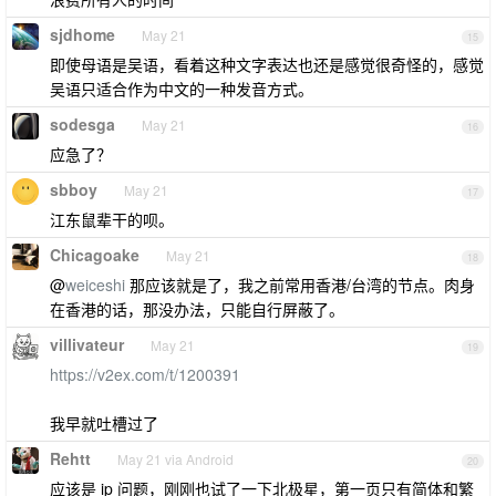
sjdhome
May 21
15
即使母语是吴语，看着这种文字表达也还是感觉很奇怪的，感觉
吴语只适合作为中文的一种发音方式。
sodesga
May 21
16
应急了？
sbboy
May 21
17
江东鼠辈干的呗。
Chicagoake
May 21
18
@
weiceshi
那应该就是了，我之前常用香港/台湾的节点。肉身
在香港的话，那没办法，只能自行屏蔽了。
villivateur
May 21
19
https://v2ex.com/t/1200391
我早就吐槽过了
Rehtt
May 21 via Android
20
应该是 ip 问题，刚刚也试了一下北极星，第一页只有简体和繁