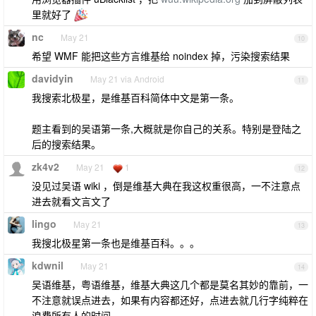
里就好了
nc
May 21
10
希望 WMF 能把这些方言维基给 noindex 掉，污染搜索结果
davidyin
May 21 via Android
11
我搜索北极星，是维基百科简体中文是第一条。
题主看到的吴语第一条,大概就是你自己的关系。特别是登陆之
后的搜索结果。
zk4v2
May 21
1
12
没见过吴语 wiki ，倒是维基大典在我这权重很高，一不注意点
进去就看文言文了
lingo
May 21
13
我搜北极星第一条也是维基百科。。。
kdwnil
May 21
14
吴语维基，粤语维基，维基大典这几个都是莫名其妙的靠前，一
不注意就误点进去，如果有内容都还好，点进去就几行字纯粹在
浪费所有人的时间