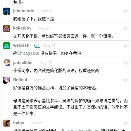
有用。
jchencode
May 21
4
我刚搜了下，我这不是
kokerkov
May 21
5
抛开优化不谈，单说编写吴语页面这一件，就十分蛋疼。
weiceshi
May 21
OP
6
@
Chicagoake
没有梯子，肉身在香港
jadec0der
May 21
7
非常同意，内容就是简化版的汉语，权重还很高
Reficul
May 21
8
好像是官方的维基百科，增加了吴语的本地化。
母语是吴语表示喜忧参半，吴语的保护的确不如粤语之类的，而
且不太习惯吴语的文字阅读。不过出于方言保护的话，似乎也不
是一件坏事。
hylqs
May 21
9
用浏览器插件 uBlacklist ，把
wuu.wikipedia.org
加到屏蔽列表