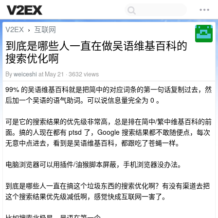
V2EX
互联网
›
到底是哪些人一直在做吴语维基百科的
搜索优化啊
By
weiceshi
at May 21 · 3632 views
99% 的吴语维基百科就是把简中的对应词条的第一句话复制过去，然
后加一个吴语的语气助词。可以说信息量完全为 0 。
可是它的搜索结果的优先级非常高，总是排在简中/繁中维基百科的前
面。搞的人现在都有 ptsd 了，Google 搜索结果都不敢随便点，每次
无意中点进去，看到是吴语维基百科，都跟吃了苍蝇一样。
电脑浏览器可以用插件/油猴脚本屏蔽，手机浏览器没办法。
到底是哪些人一直在搞这个垃圾东西的搜索优化啊？有没有渠道去把
这个搜索结果优先级减低啊，感觉快成互联网一害了。
比如搜索北极星，吴语在第一个