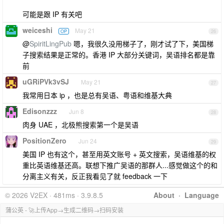
可能是跟 IP 有关吧
weiceshi
May 21
OP
26
@
SpiritLingPub
嗯，我很久没用梯子了，刚才试了下，美国梯
子搜索结果是正常的。香港 IP 大部分关键词，吴语排名都是靠
前
uGRiPVk3vSJ
May 21
27
我常用日本 ip ，也是总有吴语、粤语和维基大典
Edisonzzz
Jun 8
28
肉身 UAE ，北极熊搜索第一个是吴语
PositionZero
Jun 24
29
美国 IP 也有这个，甚至用英文账号 + 英文搜索，吴语维基的权
重比英语维基还高。联想下推广吴语的那群人...感觉做这个的和
分离主义有关，反正我看见了就 feedback 一下
© 2026 V2EX · 481ms · 3.9.8.5
About
·
Language
蒲公英 - 🚀上传App→生成二维码→扫码安装