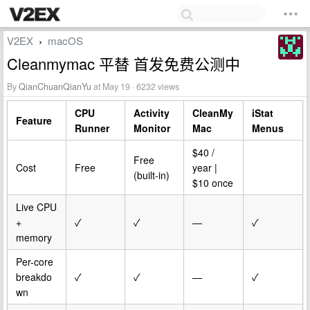
V2EX
macOS
›
Cleanmymac 平替 首发免费公测中
By
QianChuanQianYu
at May 19 · 6232 views
CPU
Activity
CleanMy
iStat
Feature
Runner
Monitor
Mac
Menus
$40 /
Free
Cost
Free
year |
(built-in)
$10 once
Live CPU
+
✓
✓
—
✓
memory
Per-core
breakdo
✓
✓
—
✓
wn