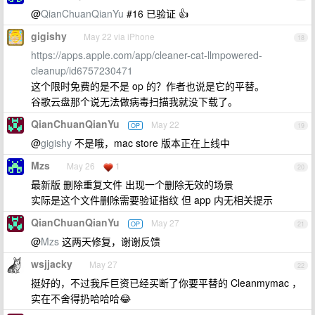
@
QianChuanQianYu
#16 已验证 👍
gigishy
May 22 via iPhone
18
https://apps.apple.com/app/cleaner-cat-llmpowered-
cleanup/id6757230471
这个限时免费的是不是 op 的？作者也说是它的平替。
谷歌云盘那个说无法做病毒扫描我就没下载了。
QianChuanQianYu
May 22
OP
19
@
gigishy
不是哦，mac store 版本正在上线中
Mzs
May 26
1
20
最新版 删除重复文件 出现一个删除无效的场景
实际是这个文件删除需要验证指纹 但 app 内无相关提示
QianChuanQianYu
May 27
OP
21
@
Mzs
这两天修复，谢谢反馈
wsjjacky
May 27
22
挺好的，不过我斥巨资已经买断了你要平替的 Cleanmymac ，
实在不舍得扔哈哈哈😂