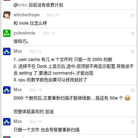
@
eriko
目前没有收费计划
witcherhope
May 19
3
和 mole 比怎么样
yukminnie
May 19
4
很轻巧。
Mzs
May 19
5
1. user cache 有几 w 个文件时 只能一次 2000 的删
2. 选择不在 Dock 上显示后,选中,但顶部不再显示配置,导致进不
去 setting 了.要通过 command+,才能出现
3. cpu 的数字颜色如果可以修改就好了
Mzs
May 19
6
2000 个删完后,又要重新扫描才能继续删....我这有 50w 个
但整体挺喜欢的 加油
Mzs
May 19
7
只删一个文件 也会导致要重新扫描