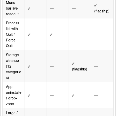
Menu-
✓
bar live
✓
—
—
(flagship)
readout
Process
list with
Quit /
✓
✓
—
—
Force
Quit
Storage
cleanup
✓
(12
✓
—
—
(flagship)
categorie
s)
App
uninstalle
✓
—
✓
—
r drop-
zone
Large /