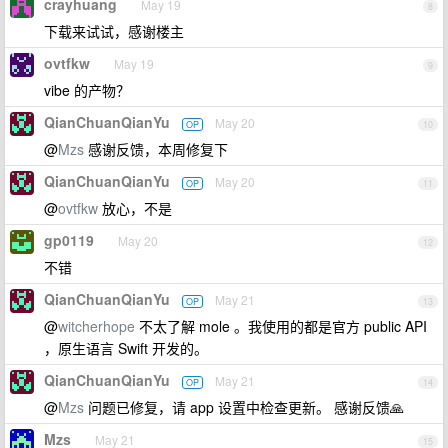
crayhuang
May 19
8
下载来试试，感谢楼主
ovtfkw
May 19
9
vibe 的产物？
QianChuanQianYu
May 20
OP
10
@
Mzs
感谢反馈，本周修复下
QianChuanQianYu
May 20
OP
11
@
ovtfkw
放心，不是
gp0119
May 20
12
不错
QianChuanQianYu
May 21
OP
13
@
witcherhope
不太了解 mole 。我使用的都是官方 public API
，原生语言 Swift 开发的。
QianChuanQianYu
May 21
OP
14
@
Mzs
问题已修复，请 app 设置中检查更新。 感谢反馈🙏
Mzs
May 21
15