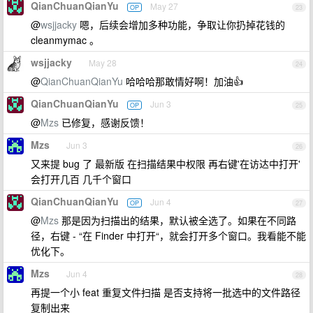
QianChuanQianYu
May 27
OP
23
@
wsjjacky
嗯，后续会增加多种功能，争取让你扔掉花钱的
cleanmymac 。
wsjjacky
May 28
24
@
QianChuanQianYu
哈哈哈那敢情好啊！加油👍
QianChuanQianYu
Jun 3
OP
25
@
Mzs
已修复，感谢反馈！
Mzs
Jun 3
26
又来提 bug 了 最新版 在扫描结果中权限 再右键'在访达中打开'
会打开几百 几千个窗口
QianChuanQianYu
Jun 4
OP
27
@
Mzs
那是因为扫描出的结果，默认被全选了。如果在不同路
径，右键 - “在 Finder 中打开“，就会打开多个窗口。我看能不能
优化下。
Mzs
Jun 4
28
再提一个小 feat 重复文件扫描 是否支持将一批选中的文件路径
复制出来