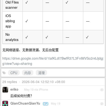
Old Files
✓
—
✓
—
scanner
iOS
sibling
✓
—
—
—
app
No
✓
✓
—
✓
analytics
无网络链接、无数据泄漏、无后台配置
https://drive.google.com/file/d/1lafKLdI7BwfR37L3FnlMVSo2n6Jjdgj
g/view?usp=sharing
CPU
内存
清理
29 replies
•
2026-06-04 12:52:10 +08:00
eriko
May 19 via iPhone
1
后续如何付费？
QianChuanQianYu
May 19
OP
2