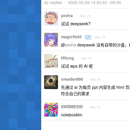
62 replies
•
2026-05-26 14:43:22 +08:00
yesha
May 19
试试 deepseek?
magicfield
May 19
OP
@
yesha
deepseek 没有自带的沙盒，都
Hilong
May 19
试试 wps 的 AI 呢
oreader996
May 19
先通过 ai 为每页 ppt 内容生成 ht
符合自己的需求
SWBMESSI
May 19
notebooklm