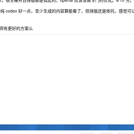
脚本，很生硬并且排版都是错乱的，openai 应该没做专门的优化。4/10 分。
果比纯网页版和纯 codex 好一点，至少生成的内容算能看了，但排版还是依托，感觉可
老师有更好的方案么