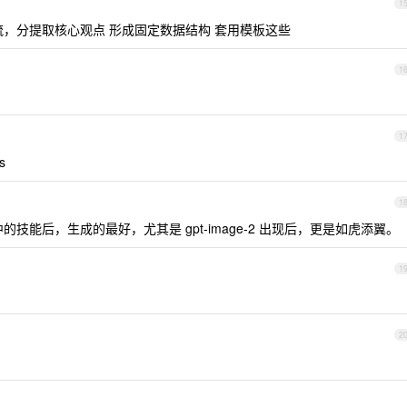
1
作流，分提取核心观点 形成固定数据结构 套用模板这些
1
1
s
1
中的技能后，生成的最好，尤其是 gpt-image-2 出现后，更是如虎添翼。
1
2