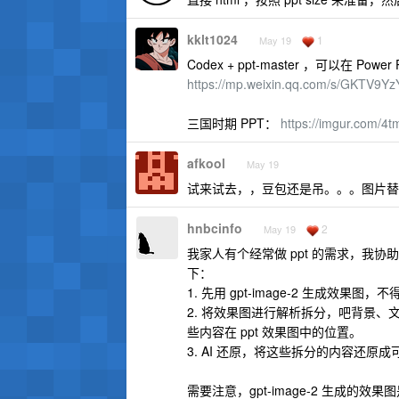
kklt1024
1
May 19
Codex + ppt-master ，可以在 
https://mp.weixin.qq.com/s/GKTV9Y
三国时期 PPT：
https://imgur.com/4
afkool
May 19
试来试去，，豆包还是吊。。。图片替
hnbcinfo
2
May 19
我家人有个经常做 ppt 的需求，我协助做
下：
1. 先用 gpt-image-2 生成效
2. 将效果图进行解析拆分，吧背景
些内容在 ppt 效果图中的位置。
3. AI 还原，将这些拆分的内容还原成可编
需要注意，gpt-image-2 生成