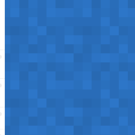
，
2
3
4