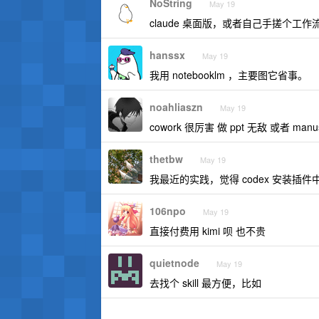
NoString
May 19
claude 桌面版，或者自己手搓个工
hanssx
May 19
我用 notebooklm ，主要图它省事。
noahliaszn
May 19
cowork 很厉害 做 ppt 无敌 或者 manu
thetbw
May 19
我最近的实践，觉得 codex 安装插件
106npo
May 19
直接付费用 kimi 呗 也不贵
quietnode
May 19
去找个 skill 最方便，比如