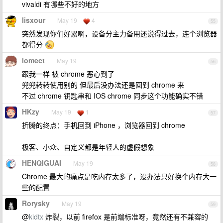
vivaldi 有哪些不好的地方
lisxour
May 19
4
55
突然发现你们好累啊，设备分主力备用还说得过去，连个浏览器
都得分
iomect
May 19
56
跟我一样 被 chrome 恶心到了
兜兜转转使用别的 但最后没办法还是回到 chrome 来
不过 chrome 钥匙串和 IOS chrome 同步这个功能确实不错
HKzy
May 19
1
57
折腾的终点：手机回到 iPhone ，浏览器回到 chrome
极客、小众、自定义都是年轻人的虚假想象
HENQIGUAI
May 19
58
Chrome 最大的痛点是吃内存太多了，没办法只好换个内存大一
些的配置
Rorysky
May 19
59
@
kidtx
炸裂，以前 firefox 是前端标准呀，竟然还有不兼容的