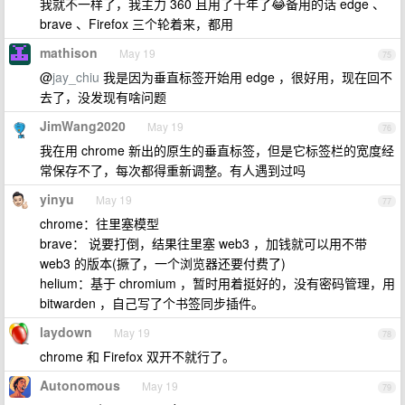
我就不一样了，我主力 360 且用了十年了😂备用的话 edge 、
brave 、Firefox 三个轮着来，都用
mathison
May 19
75
@
jay_chiu
我是因为垂直标签开始用 edge ，很好用，现在回不
去了，没发现有啥问题
JimWang2020
May 19
76
我在用 chrome 新出的原生的垂直标签，但是它标签栏的宽度经
常保存不了，每次都得重新调整。有人遇到过吗
yinyu
May 19
77
chrome：往里塞模型
brave： 说要打倒，结果往里塞 web3 ，加钱就可以用不带
web3 的版本(撅了，一个浏览器还要付费了)
helium：基于 chromium ，暂时用着挺好的，没有密码管理，用
bitwarden ，自己写了个书签同步插件。
laydown
May 19
78
chrome 和 Firefox 双开不就行了。
Autonomous
May 19
79