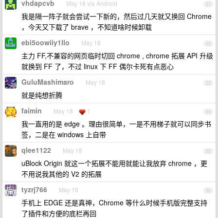
vhdapcvb
May 18 via Android
31
我是隔一阵子就会尝试一下新的，然后过几天就又换回 Chrome
，今天又下载了 brave ，不知道啥时候卸载
ebi5oowiiy1llo
May 18
32
主力 FF,不兼容的网页临时切回 chrome , chrome 拓展 API 升级
就换到 FF 了，不过 linux 下 FF 偶尔卡死有点恶心
GuluMashimaro
May 18
33
就是纯想折腾
faimin
May 18
1
34
我一直用的是 edge 。理由很简单，一是不用梯子就可以同步书
签，二是在 windows 上自带
qlee1122
May 18
35
uBlock Origin 就这一个拓展不能用就能让我放弃 chrome ，更
不用说我其他的 V2 的拓展
tyzrj766
May 18
36
手机上 EDGE 还是真神，Chrome 等什么时候手机版完整支持
了插件和方便的底栏再回