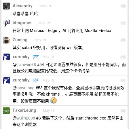
Alexandry
May 19
60
恭喜恭喜 哈哈
idragonet
May 19
61
日常上网 Microsoft Edge ，AI 问答专用 Mozilla Firefox
Zuming
May 19
62
其实 safari 很好用，可惜没有 win 版本。
xuromky
May 19
OP
63
@
jjianwen68
#54 自定义设置虽然很多，但是部分不能同步，而
且我公司电脑配置比较低，用这个卡卡的😭
xuromky
May 19
OP
64
@
laoyutang
#53 这个我深有体会，全局鼠标手势真的很提高效
率很吸引我，不像 chrome ，扩展页面不能用 新标签页不能
用，设置页面不能用
FakerLeung
May 19
65
@
wulin2008
#6 我装了这个，然后 start chrome.exe 居然弹出
来这个浏览器