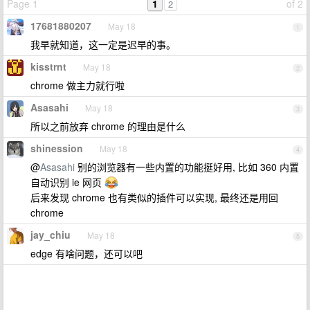
Page 1
1
of 2
2
17681880207
May 18
1
我早就知道，这一定是迟早的事。
kisstrnt
May 18
2
chrome 做主力就行啦
Asasahi
May 18
3
所以之前放弃 chrome 的理由是什么
shinession
May 18
4
@
Asasahi
别的浏览器有一些内置的功能挺好用, 比如 360 内置
自动识别 ie 网页
后来发现 chrome 也有类似的插件可以实现, 最终还是用回
chrome
jay_chiu
May 18
5
edge 有啥问题，还可以吧