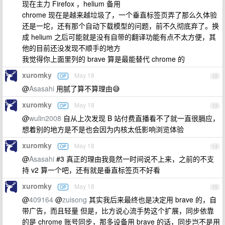
现在主力 Firefox ，helium 备用
chrome 现在是越来越垃圾了，一个垂直标签页弄了那么久体验
还是一坨，还有那个自动下载模型的问题，前不久彻底弃了。换
成 helium 之后可能就是没有自带的翻译功能有点不太方便，其
他的目前还没发现不顺手的地方
我觉得你上面里列的 brave 算是最能替代 chrome 的
xuromky
May 18
OP
12
@
Asasahi
用腻了算不算理由😅
xuromky
May 18
OP
13
@
wulin2008
自从上次发现 B 站付费直播看不了就一直很膈应，
想着别的地方是不是也会因为内核太低影响浏览体验
xuromky
May 18
OP
14
@
Asasahi
#3 真正的理由我竟然一时间说不上来，之前的不支
持 v2 算一个吧，还有就是垂直标签页不好看
xuromky
May 18
OP
15
@
409164
@
zuisong
其实我后来最终也是决定用 brave 的，自
带广告，而且轻量 但是，比方说心流手势这个扩展，同步依靠
的是 chrome 账号同步，那多设备用 brave 的话，同步岂不是用