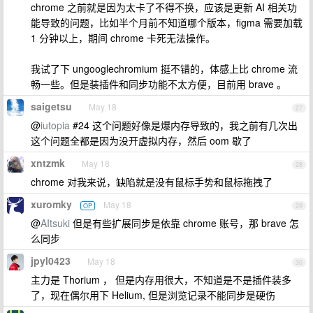
chrome 之前就是因为太卡了不得不换，应该是更新 AI 相关功
能导致的问题，比如半个月前不知道哪个版本，figma 需要加载
1 分钟以上，期间 chrome 卡死无法操作。
我试了下 ungooglechromium 挺不错的，体感上比 chrome 流
畅一些。但是装插件和同步功能不太方便，目前用 brave 。
saigetsu
May 18
27
@
iutopia
#24 这个问题好像是爆内存导致的，我之前有几次出
这个问题全都是因为没开虚拟内存，然后 oom 歇了
xntzmk
May 18
28
chrome 对我来说，缺陷就是没有鼠标手势和鼠标拖拽了
xuromky
May 18
OP
29
@
AItsuki
但是有些扩展同步是依靠 chrome 账号，那 brave 怎
么同步
jpyl0423
May 18
30
主力是 Thorium ， 但是内存用很大，不知道是不是插件装多
了，现在偶尔用下 Helium, 但是浏览记录不能同步是硬伤