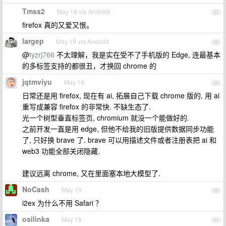
Tmss2
May 18 via Android
37
firefox 真的又爱又恨。
largep
May 19 via Android
38
@
tyzrj766
不太理解，我是实在受不了手机版的 Edge, 连最基本
的多标签支持的都很丑，才换回 chrome 的
jqtmviyu
May 19
39
日常还是用 firefox, 现在有 ai, 拓展自己下载 chrome 版的, 用 ai
重写成兼容 firefox 的非常快. 不缺生态了.
光一个树型垂直标签页, chromium 就没一个能做好的.
之前开发一直是用 edge, 但他不给我的旧版提供数据同步功能
了, 只好换 brave 了. brave 可以用描述文件或者注册表把 ai 和
web3 功能全部关闭隐藏.
建议远离 chrome, 又在里面塞本地大模型了.
NoCash
May 19
40
i2ex 为什么不用 Safari ？
osilinka
May 19
41