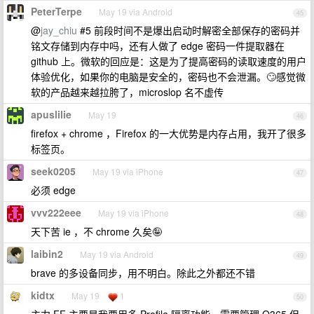
PeterTerpe
May 19 via Android
45
@
jay_chiu
#5 前段时间不是爆出启动时解密全部保存的密码并
铭文存储到内存中吗，还有人做了 edge 密码一件提取器在
github 上。微软的回应是：这是为了提高密码的读取速度的用户
体验优化，如果你的电脑是安全的，密码也不会泄漏。🙄感觉微
软的产品越来越拉胯了，microslop 名不虚传
apuslilie
May 19
46
firefox + chrome ，Firefox 的一大优势是内存占用，我开了很多
标签页。
seek0205
May 19 via iPhone
47
必须 edge
vvv222eee
May 19 via iPhone
48
天下苦 ie ，不 chrome 久矣🤪
laibin2
May 19 via Android
49
brave 的多设备同步，用不明白。除此之外都还不错
kidtx
May 19
1
50