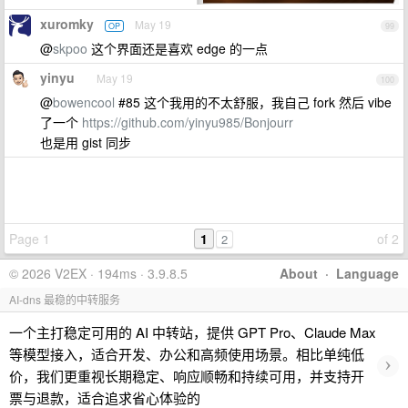
xuromky
May 19
OP
99
@
skpoo
这个界面还是喜欢 edge 的一点
yinyu
May 19
100
@
bowencool
#85 这个我用的不太舒服，我自己 fork 然后 vibe
了一个
https://github.com/yinyu985/Bonjourr
也是用 gist 同步
Page 1
1
of 2
2
© 2026 V2EX · 194ms · 3.9.8.5
About
·
Language
AI-dns 最稳的中转服务
一个主打稳定可用的 AI 中转站，提供 GPT Pro、Claude Max
等模型接入，适合开发、办公和高频使用场景。相比单纯低
›
价，我们更重视长期稳定、响应顺畅和持续可用，并支持开
票与退款，适合追求省心体验的