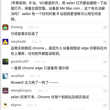
(苹果官网、B 站、V2)都是秒开，用 safari 打开都会缓顿一下加
载打开，用着总感觉慢。设备是 M4 Mac mini ，这个有办法解
决吗？ safari 有一个好的的看 B 站视频更清晰可以用空间音
频。
thedog
May 19
93
已经是事实标准了
maybedk
May 19
94
这两天刚换回 chrome 。是因为 b 站看视频说 edge 的密码在内
存上裸奔，任何软件都能读取到。
guanhui07
May 19
95
一直用 chrome edge 只是备用 偶尔用
mvdfish
May 19
96
librewolf 主力用了一阵了~~~~~
wangbingxu
May 19
97
safari 好用干净，Chrome 仅限个别网站及网页调试
skpoo
May 19
98