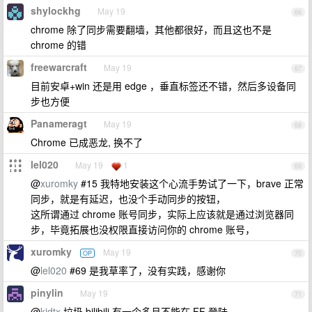
shylockhg
May 19
66
chrome 除了同步需要翻墙，其他都很好，而且这也不是
chrome 的错
freewarcraft
May 19
67
目前安卓+win 还是用 edge ，垂直标签还不错，然后多设备同
步也方便
Panameragt
May 19
68
Chrome 已成恶龙, 换不了
lel020
May 19
1
69
@
xuromky
#15 我特地安装这个心流手势试了一下，brave 正常
同步，就是有延迟，也没个手动同步的按钮，
这所谓通过 chrome 账号同步，实际上应该就是通过浏览器同
步，毕竟拓展也没权限直接访问你的 chrome 账号，
xuromky
May 19
OP
70
@
lel020
#69 是我草率了，没有实践，感谢你
pinylin
May 19
71
@
kidtx
垃圾 bilibili 有一个多月不能在 FF 登陆