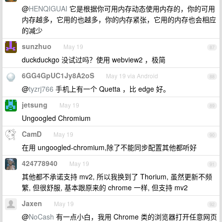
@
HENQIGUAI
它是根据你可用内存动态使用内存的，你的可用
内存越多，它用的也越多，你的内存紧张，它用的内存也会相应
的减少
sunzhuo
May 19
87
duckduckgo 没试过吗？使用 webview2 ，极简
6GG4GpUC1Jy8A2oS
May 19 via Android
88
@
tyzrj766
手机上有一个 Quetta ，比 edge 好。
jetsung
May 19
89
Ungoogled Chromium
CamD
May 19
90
在用 ungoogled-chromium,除了不能同步配置其他都听好
424778940
May 19
91
其他都不承诺支持 mv2, 所以我换到了 Thorium, 虽然更新不频
繁, 但很舒服, 基本跟原来的 chrome 一样, 但支持 mv2
Jaxen
May 19
92
@
NoCash
有一点小白，我用 Chrome 类的浏览器打开任意网页