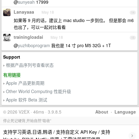
@
sunyeah
17999
Lanayaaa
May 18
14
如果等 9 月的话，建议上 mac studio 一步到位。 但是那会 m6
也出了，可以一起对比看看
trainingloadai
May 18
15
@
yuzhiboprogram
我也是 14 寸 pro M5 32G + 1T
Support
根据产品序列号查看状态
›
有用链接
Apple 产品更新周期
›
Other World Computing 性能升级
›
Apple 软件 Beta 测试
›
© 2026 V2EX · 46ms · 3.9.8.5
About
·
Language
停止死记硬背,开始自然“吸收”
支持学习英语,日语,韩语 / 支持自定义 API Key / 支持
›