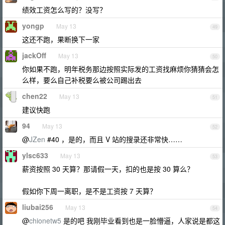
绩效工资怎么写的？没写？
yongp
May 13
49
这还不跑，果断换下一家
jackOff
May 13
50
你如果不跑，明年税务那边按照实际发的工资找麻烦你猜猜会怎
么样，要么自己补税要么被公司踢出去
chen22
May 13
51
建议快跑
94
May 13
52
@
JZen
#40 ，是的，而且 V 站的搜录还非常快……
ylsc633
May 13
53
薪资按照 30 天算？那请假一天，扣的也是按 30 算么？
假如你下周一离职，是不是工资按 7 天算？
liubai256
May 13
54
@
chionetw5
是的吧 我刚毕业看到也是一脸懵逼，人家说是都这