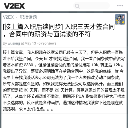
V2EX
职场话题
›
[接上篇入职后续同步] 入职三天才签合同
，合同中的薪资与面试谈的不符
By
wusong
at May 13 · 6796 views
接上篇文章，我入职现在这家公司已经有三天了，但是入职后一直拖
着不给我签合同，今天 hr 才来找我签合同，我一看合同条款中薪资写
着基本薪资 2330 ，但是但是面试约定的是试用期 10k, 转正后 12k 。
我提出了异议，薪资必须明确写在劳动合同中，这是我的底线，hr 今
天早上来找我谈话表示公司无法为了我一个人去修改劳动合同条款，
所有人都是这么签的。如果我觉得无法接受可以选择离开。而且他们
的薪资是按 30 天算，而不是 22 天计算。感觉这家公司的管理太不规
范了，从每个环节都透着不靠谱，期间还 PUA 我如果我们是大厂根本
不会选你的。反正就是各种画饼。遇到这种情况我该留下还是现在就
跑路啊，求 v 友们指点。。。