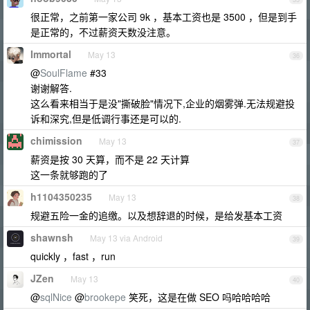
很正常，之前第一家公司 9k ，基本工资也是 3500 ，但是到手
是正常的，不过薪资天数没注意。
Immortal
May 13
36
@
SoulFlame
#33
谢谢解答.
这么看来相当于是没"撕破脸"情况下,企业的烟雾弹.无法规避投
诉和深究,但是低调行事还是可以的.
chimission
May 13
37
薪资是按 30 天算，而不是 22 天计算
这一条就够跑的了
h1104350235
May 13
38
规避五险一金的追缴。以及想辞退的时候，是给发基本工资
shawnsh
May 13 via Android
39
quickly ，fast ，run
JZen
May 13
40
@
sqlNice
@
brookepe
笑死，这是在做 SEO 吗哈哈哈哈