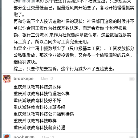
@
Immortal
#30 这个做法其实减少不了社保支出，只是现实大
部分企业交最低而已，但最近风向开始变了，各地开始慢慢抓实
缴了。
再和你说下个人投诉追缴社保的现状：社保部门追缴的时候并不
单以你合同工资作为社保基数认定，而是会看你 个税申报数
额、银行工资流水 来作为社保缴纳基数认定，这些数据就是实
际工资了，所以合同少写工资完全无用。
如果企业个税申报数额少了（只申报基本工资）、工资发放拆分
公私账发放，那这企业被投诉后，又会多一个偷税漏税的罪名，
继续罚这块。
综上，只要你想去投诉，这个行为减少不了五险支出。
brookepe
May 13
34
重庆瀚联教育科技怎么样
重庆瀚联教育科技待遇怎么样
重庆瀚联教育科技好不好
重庆瀚联教育科技加班多吗
重庆瀚联教育科技公司福利待遇
重庆瀚联教育科技咋样
重庆瀚联教育科技薪资待遇
noob9030
May 13
35