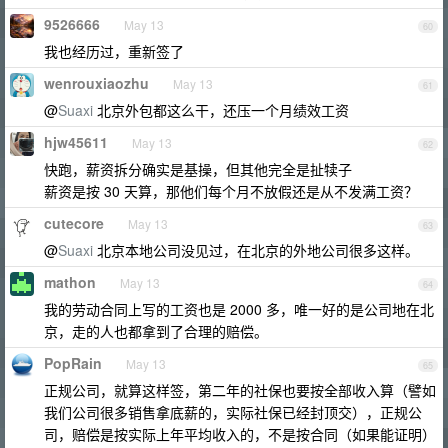
9526666
May 13
60
我也经历过，重新签了
wenrouxiaozhu
May 13
61
@
Suaxi
北京外包都这么干，还压一个月绩效工资
hjw45611
May 13
62
快跑，薪资拆分确实是基操，但其他完全是扯犊子
薪资是按 30 天算，那他们每个月不放假还是从不发满工资？
cutecore
May 13
63
@
Suaxi
北京本地公司没见过，在北京的外地公司很多这样。
mathon
May 13
64
我的劳动合同上写的工资也是 2000 多，唯一好的是公司地在北
京，走的人也都拿到了合理的赔偿。
PopRain
May 13
65
正规公司，就算这样签，第二年的社保也要按全部收入算（譬如
我们公司很多销售拿底薪的，实际社保已经封顶交），正规公
司，赔偿是按实际上年平均收入的，不是按合同（如果能证明）