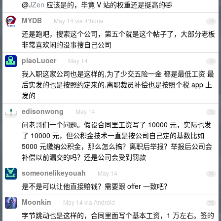
@
JZen
应该是的，毕竟 V 站的权重还是挺高的🤣
MYDB
May 14 via iPhone
71
还是跑吧，搜索这个公司，第五个就是这个帖子了，大部分老板
非常喜欢闲的没事搜自己公司
piaoLuoer
May 14
72
我入职这家公司也是这样的,为了少交五险一金 都是最低工资 最
后实发的也是按照约定来的,离职裁员补偿也是按照个税 app 上
发的
edisonwong
May 14
73
问老哥们一个问题。假设合同里工资写了 10000 元，实际也发
了 10000 元，但公积金技术一直是按公司自己定的基数比如
5000 元缴纳公积金，那么怎么搞？离职后举报？举报后公司会
补偿以前漏交的吗？还是公司会受到罚款
someonelikeyouah
May 14
74
是不是可以让他直接赔钱？需要跟 offer 一致吧？
Moonkin
May 14 via Android
75
字节跳动也是这样的，合同里面写个基本工资，1 万左右。签的