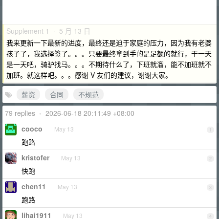
Supplement 1 · 5 月 13 日
我来更新一下最新的进度，最终还是迫于家庭的压力，因为我有老婆
孩子了，我选择签了。。。只要最终拿到手的是足额的就行，干一天
是一天吧，骑驴找马。。。不期待什么了，下班就溜，能不加班就不
加班。就这样吧。。。感谢 V 友们的建议，谢谢大家。
薪资
合同
不规范
79 replies
•
2026-06-18 20:11:49 +08:00
cooco
May 13
1
跑路
kristofer
May 13
2
快跑
chen11
May 13
3
跑路
lihai1911
May 13
4