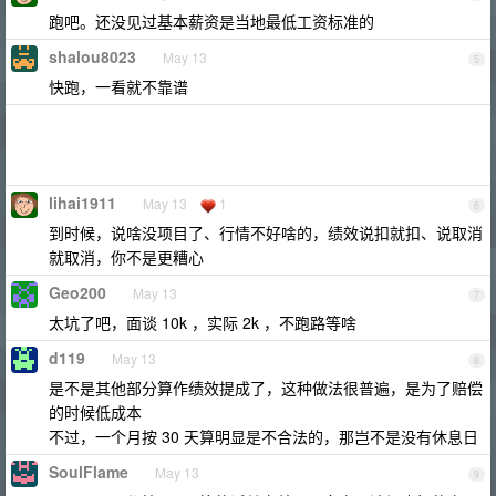
跑吧。还没见过基本薪资是当地最低工资标准的
shalou8023
May 13
5
快跑，一看就不靠谱
lihai1911
May 13
1
6
到时候，说啥没项目了、行情不好啥的，绩效说扣就扣、说取消
就取消，你不是更糟心
Geo200
May 13
7
太坑了吧，面谈 10k ，实际 2k ，不跑路等啥
d119
May 13
8
是不是其他部分算作绩效提成了，这种做法很普遍，是为了赔偿
的时候低成本
不过，一个月按 30 天算明显是不合法的，那岂不是没有休息日
SoulFlame
May 13
9