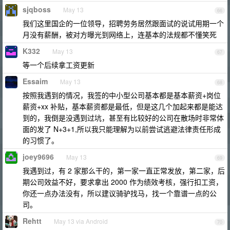
sjqboss
May 13
66
我们这里国企的一位领导，招聘劳务居然跟面试的说试用期一个
月没有薪酬，被对方曝光到网络上，连基本的法规都不懂笑死
K332
May 13
67
等一个后续拿工资更新
Essaim
May 13
68
按照我遇到的情况，我签的中小型公司基本都是基本薪资+岗位
薪资+xx 补贴，基本薪资都是最低，但是这几个加起来都是能达
到的，我倒是没遇到过坑，甚至有比较好的公司在散场时非常体
面的发了 N+3+1,所以我只能理解为以前尝试逃避法律责任形成
的习惯了。
joey9696
May 13
69
我遇到过，有 2 家那么干的，第一家一直正常发放，第二家，后
期公司效益不好，要求拿出 2000 作为绩效考核，强行扣工资，
你还一点办法没有，所以建议骑驴找马，找一个靠谱一点的公
司。
Rehtt
May 13 via Android
70