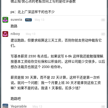
微正规/良心点的老板合同上写的是社评基数
ps：北上广深这样干的也不少
suweia
May 13
PRO
46
跑路
niboy
May 13
47
建议跑路，但要求结算这三天工资，否则你就去劳动仲裁告它
们。
写基本薪资 2330 有点低，如果说写 6-8k 这样我还能勉强理解.
按基本工资给你交社保和公积金的，这样公司能少交很多，以后
想办法裁员也按这个 2330 给你补。
薪资是按 30 天算，而不是 22 天计算，这样干还是第一次听
说。就问一个问题：我一个月要上班 30 天才能拿到这些工资
嘛？如果不是的话，我请 1 天事假，扣多少钱？
跑路吧
Vegetable
May 13
48