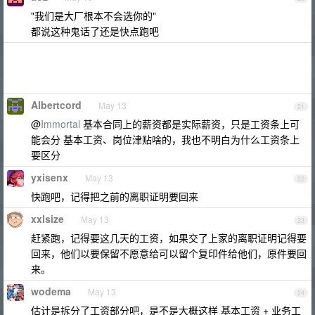
"我们是大厂根本不会选你的"
都说这种鬼话了还是快点跑吧
Albertcord
May 13
21
@
Immortal
基本合同上的薪资都是实际薪资，只是工资条上可
能会分 基本工资、岗位津贴啥的，我也不明白为什么工资条上
要区分
yxisenx
May 13
22
快跑吧，记得把之前的离职证明要回来
xxlsize
May 13
23
赶紧跑，记得要这几天的工资，如果交了上家的离职证明记得要
回来，他们以要保留不愿意给可以留个复印件给他们，原件要回
来。
wodema
May 13
24
估计是拆分了工资部分吧，是不是大概这样 基本工资 + 业务工