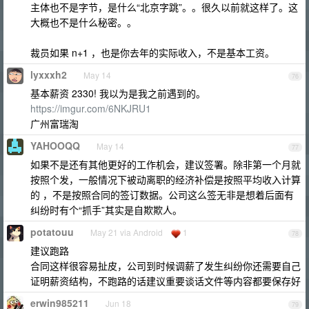
主体也不是字节，是什么“北京字跳”。。很久以前就这样了。这
大概也不是什么秘密。。
裁员如果 n+1 ，也是你去年的实际收入，不是基本工资。
lyxxxh2
May 14
76
基本薪资 2330! 我以为是我之前遇到的。
https://imgur.com/6NKJRU1
广州富瑞淘
YAHOOQQ
May 14
77
如果不是还有其他更好的工作机会，建议签署。除非第一个月就
按照个发，一般情况下被动离职的经济补偿是按照平均收入计算
的 ，不是按照合同的签订数据。公司这么签无非是想着后面有
纠纷时有个“抓手”其实是自欺欺人。
potatouu
May 21 via Android
1
78
建议跑路
合同这样很容易扯皮，公司到时候调薪了发生纠纷你还需要自己
证明薪资结构，不跑路的话建议重要谈话文件等内容都要保存好
erwin985211
Jun 18
79