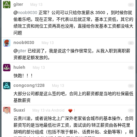
giter
May 13
41
@
noob9030
正常？公司可以只给你发薪水 3500 ，到时候你就
偷着乐吧。现在正常，不代表以后就正常，基本工资低，其它的
绩效工资和岗位工资再高也没用，直接给你发基本工资都没啥大
问题
noob9030
May 13
42
@
giter
已经润了，我是说这个操作很常见，从我入职到离职薪
资都是足额发放的。
huieh
May 13
43
快跑！！！
congcong1228
May 13
44
大部分公司都是这么签的吧，合同上的薪资都是当地的社保最低
基数薪资
Suaxi
May 13 via Android
1
45
云贵川渝，或者说除北上广深外老家省会城市的基本操作，合同
薪资写的是当地最低社评工资，面试谈的/转正薪资由各种花里
胡哨的部分组成（包括不限于餐补、话费补贴、全勤等等），稍