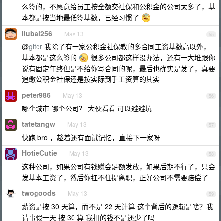
么签的，不愿意给员工按全额交社保和公积金的公司太多了，基
本都是按当地最低签基数，已经习惯了
liubai256
May 13
55
@
giter
我除了有一家公积金社保教的多合同工资基数高以外，
基本都是这么签的
很多公司都这样没办法，还有一大堆跟你
说有固定年终但是不给你写合同的呢，最后也确实是发了，真要
追缴公积金社保还是按实际到手工资算的其实
peter986
May 13
56
哪个城市 哪个公司？ 大伙看看 可以避避坑
tatetangw
May 13
57
快跑 bro ，趁着还有面试记忆，直接下一家呀
HotieCutie
May 13
58
这种公司，如果公司有钱赚会足额发放，如果后期不行了，只会
发基本工资了，然后你扛不住提离职，正好公司不需要赔偿了
twogoods
May 13
59
薪资是按 30 天算，而不是 22 天计算 这个背后的逻辑是啥？我
请事假一天 按 30 算 我扣的钱不是还少了吗