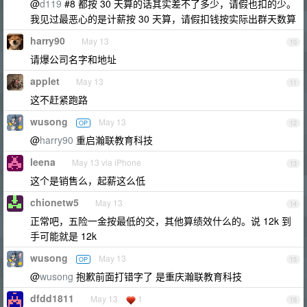
@
d119
#8 都按 30 天算的话其实差不了多少，请假也扣的少。
我见过最恶心的是计薪按 30 天算，请假扣钱按实际出群天数算
harry90
May 13
10
请爆公司名字和地址
applet
May 13
11
这不赶紧跑路
wusong
May 13
OP
12
@
harry90
重启瀚联教育科技
leena
May 13 via iPhone
13
这个是销售么，起薪这么低
chionetw5
May 13
14
正常吧，五险一金按最低的交，其他算绩效什么的。说 12k 到
手可能就是 12k
wusong
May 13
OP
15
@
wusong
抱歉前面打错字了 是重庆瀚联教育科技
dfdd1811
May 13
1
16