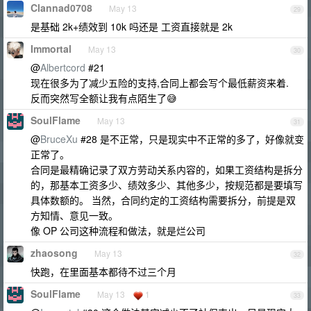
Clannad0708
May 13
29
是基础 2k+绩效到 10k 吗还是 工资直接就是 2k
Immortal
May 13
30
@
Albertcord
#21
现在很多为了减少五险的支持,合同上都会写个最低薪资来着.
反而突然写全额让我有点陌生了😅
SoulFlame
May 13
31
@
BruceXu
#28 是不正常，只是现实中不正常的多了，好像就变
正常了。
合同是最精确记录了双方劳动关系内容的，如果工资结构是拆分
的，那基本工资多少、绩效多少、其他多少，按规范都是要填写
具体数额的。 当然，合同约定的工资结构需要拆分，前提是双
方知情、意见一致。
像 OP 公司这种流程和做法，就是烂公司
zhaosong
May 13
32
快跑，在里面基本都待不过三个月
SoulFlame
May 13
1
33