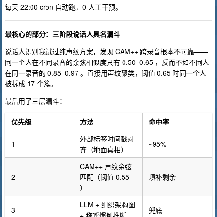
每天 22:00 cron 自动跑，0 人工干预。
最核心的部分：三阶段说话人具名漏斗
说话人识别我试过纯声纹方案，发现 CAM++ 跨录音根本不可靠——
同一个人在不同录音的余弦相似度只有 0.50–0.65 ，反而不如不同人
在同一录音的 0.85–0.97 。直接用声纹聚类，阈值 0.65 时同一个人
被拆成 17 个簇。
最后用了三层漏斗：
优先级
方法
命中率
外部标签时间戳对
1
~95%
齐（地面真相）
CAM++ 声纹余弦
2
匹配（阈值 0.55
填补剩余
）
LLM + 组织架构图
3
兜底
+ 称呼惯例推断