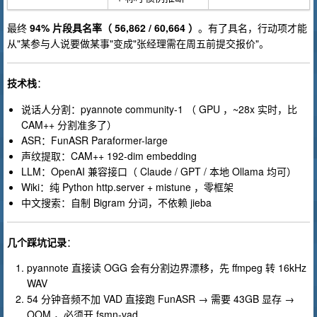
最终
94% 片段具名率（ 56,862 / 60,664 ）
。有了具名，行动项才能
从"某参与人说要做某事"变成"张经理需在周五前提交报价"。
技术栈
：
说话人分割：pyannote community-1 （ GPU ，~28x 实时，比
CAM++ 分割准多了）
ASR：FunASR Paraformer-large
声纹提取：CAM++ 192-dim embedding
LLM：OpenAI 兼容接口（ Claude / GPT / 本地 Ollama 均可）
Wiki：纯 Python http.server + mistune ，零框架
中文搜索：自制 Bigram 分词，不依赖 jieba
几个踩坑记录
：
pyannote 直接读 OGG 会有分割边界漂移，先 ffmpeg 转 16kHz
WAV
54 分钟音频不加 VAD 直接跑 FunASR → 需要 43GB 显存 →
OOM ，必须开 fsmn-vad