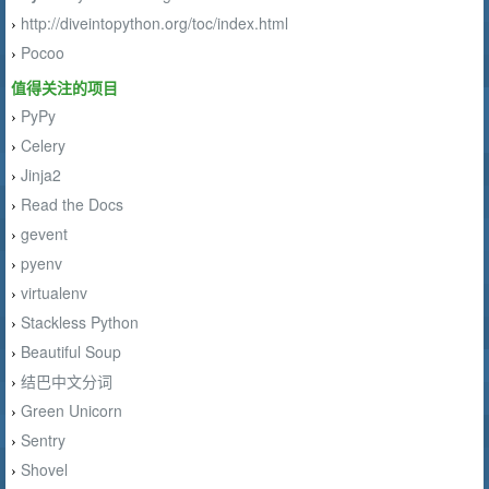
http://diveintopython.org/toc/index.html
›
Pocoo
›
值得关注的项目
PyPy
›
Celery
›
Jinja2
›
Read the Docs
›
gevent
›
pyenv
›
virtualenv
›
Stackless Python
›
Beautiful Soup
›
结巴中文分词
›
Green Unicorn
›
Sentry
›
Shovel
›