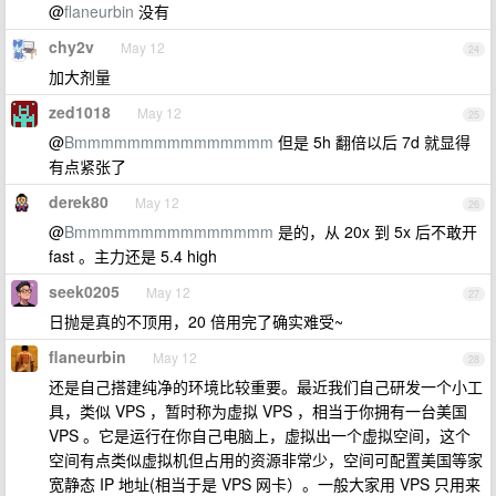
@
flaneurbin
没有
chy2v
May 12
24
加大剂量
zed1018
May 12
25
@
Bmmmmmmmmmmmmmmm
但是 5h 翻倍以后 7d 就显得
有点紧张了
derek80
May 12
26
@
Bmmmmmmmmmmmmmmm
是的，从 20x 到 5x 后不敢开
fast 。主力还是 5.4 high
seek0205
May 12
27
日抛是真的不顶用，20 倍用完了确实难受~
flaneurbin
May 12
28
还是自己搭建纯净的环境比较重要。最近我们自己研发一个小工
具，类似 VPS ，暂时称为虚拟 VPS ，相当于你拥有一台美国
VPS 。它是运行在你自己电脑上，虚拟出一个虚拟空间，这个
空间有点类似虚拟机但占用的资源非常少，空间可配置美国等家
宽静态 IP 地址(相当于是 VPS 网卡）。一般大家用 VPS 只用来