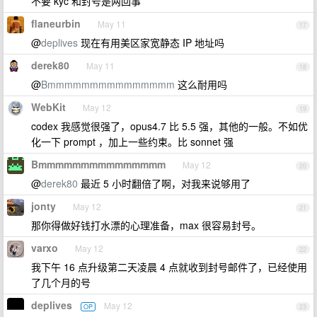
不要 kyc 和封号是两回事
flaneurbin
May 11
17
@
deplives
现在有用美区家宽静态 IP 地址吗
derek80
May 11
18
@
Bmmmmmmmmmmmmmmm
这么耐用吗
WebKit
May 12
19
codex 我感觉很强了，opus4.7 比 5.5 强，其他的一般。不如优
化一下 prompt ，加上一些约束。比 sonnet 强
Bmmmmmmmmmmmmmmm
May 12
20
@
derek80
最近 5 小时翻倍了啊，对我来说够用了
jonty
May 12
21
那你得做好钱打水漂的心理准备，max 很容易封号。
varxo
May 12
22
我下午 16 点升级第二天凌晨 4 点就收到封号邮件了，已经使用
了几个月的号
deplives
May 12
OP
23