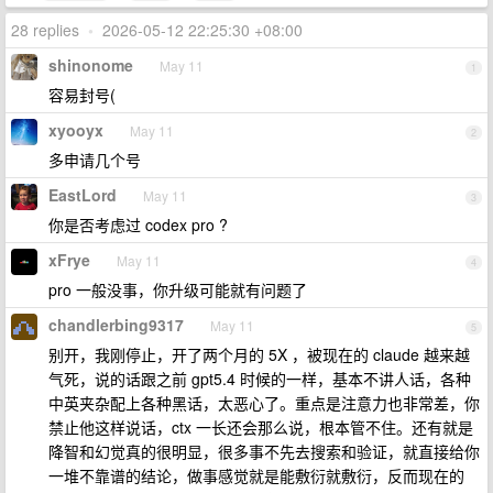
28 replies
•
2026-05-12 22:25:30 +08:00
shinonome
May 11
1
容易封号(
xyooyx
May 11
2
多申请几个号
EastLord
May 11
3
你是否考虑过 codex pro ?
xFrye
May 11
4
pro 一般没事，你升级可能就有问题了
chandlerbing9317
May 11
5
别开，我刚停止，开了两个月的 5X ，被现在的 claude 越来越
气死，说的话跟之前 gpt5.4 时候的一样，基本不讲人话，各种
中英夹杂配上各种黑话，太恶心了。重点是注意力也非常差，你
禁止他这样说话，ctx 一长还会那么说，根本管不住。还有就是
降智和幻觉真的很明显，很多事不先去搜索和验证，就直接给你
一堆不靠谱的结论，做事感觉就是能敷衍就敷衍，反而现在的