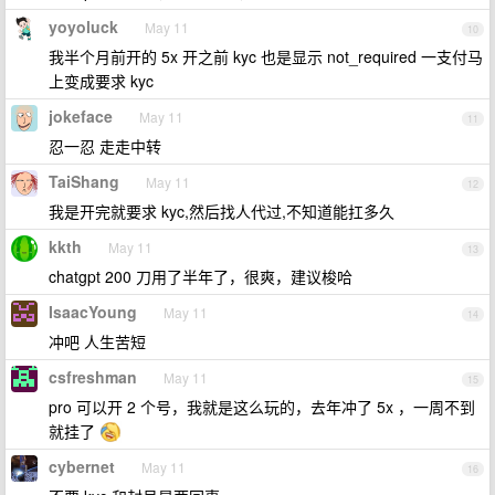
yoyoluck
May 11
10
我半个月前开的 5x 开之前 kyc 也是显示 not_required 一支付马
上变成要求 kyc
jokeface
May 11
11
忍一忍 走走中转
TaiShang
May 11
12
我是开完就要求 kyc,然后找人代过,不知道能扛多久
kkth
May 11
13
chatgpt 200 刀用了半年了，很爽，建议梭哈
IsaacYoung
May 11
14
冲吧 人生苦短
csfreshman
May 11
15
pro 可以开 2 个号，我就是这么玩的，去年冲了 5x ，一周不到
就挂了
cybernet
May 11
16