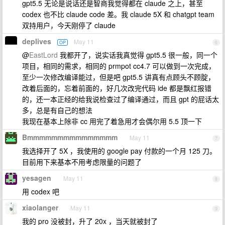
gpt5.5 无论是说话还是智商我觉得都在 claude 之上，甚至
codex 也不比 claude code 差。我 claude 5X 和 chatgpt team
双持用户，今天刚停了 claude
deplives
May 11
OP
6
@
EastLord
我都开了，说实话我真觉得 gpt5.5 很一般，同一个
项目，相同的需求，相同的 prmpot cc4.7 可以做到一次完成，
至少一次修改编译能过，但是吧 gpt5.5 讲真有点顾头不顾腚，
改着后面的，忘着前面的，好几次改完代码 ide 都是飘红报错
的，还一本正经的给我说检查过了编译通过，而且 gpt 的屁话太
多，总是有自己的想法
我现在基本上除非 cc 用完了着急用才会偶尔用 5.5 顶一下
Bmmmmmmmmmmmmmmm
May 11
7
我选择开了 5X ，我使用的 google pay 付款的一个月 125 刀。
目前用下来基本不用考虑限量的问题了
yesagen
May 11
8
用 codex 吧
xiaolanger
May 11
9
我的 pro 没被封，升了 20x ，当天就被封了