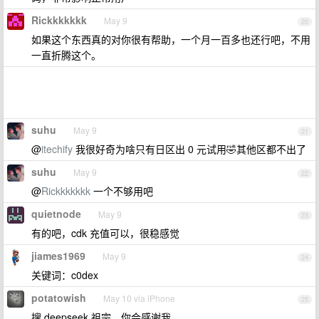
Rickkkkkkk
May 9
20
如果这个东西真的对你很有帮助，一个月一百多也还行吧，不用
一直折腾这个。
suhu
May 9
21
@
itechify
我很好奇为啥只有日区出 0 元试用🤣其他区都不出了
suhu
May 9
22
@
Rickkkkkkk
一个不够用吧
quietnode
May 9
23
有的吧，cdk 充值可以，很稳感觉
jiames1969
May 9
24
关键词：c0dex
potatowish
May 10 via iPhone
25
搜 deepseek 祖宗，你会感谢我