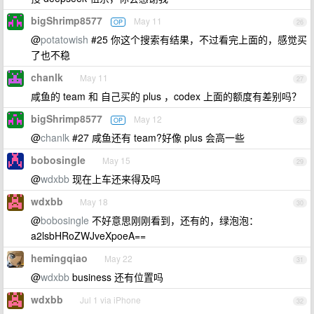
bigShrimp8577
May 11
OP
26
@
potatowish
#25 你这个搜索有结果，不过看完上面的，感觉买
了也不稳
chanlk
May 11
27
咸鱼的 team 和 自己买的 plus ，codex 上面的额度有差别吗？
bigShrimp8577
May 12
OP
28
@
chanlk
#27 咸鱼还有 team?好像 plus 会高一些
bobosingle
May 15
29
@
wdxbb
现在上车还来得及吗
wdxbb
May 18
30
@
bobosingle
不好意思刚刚看到，还有的，绿泡泡：
a2lsbHRoZWJveXpoeA==
hemingqiao
May 22
31
@
wdxbb
business 还有位置吗
wdxbb
Jul 1 via iPhone
32