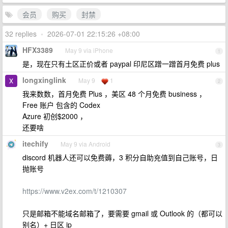
会员
购买
封禁
32 replies
•
2026-07-01 22:15:26 +08:00
HFX3389
May 9 via iPhone
1
是，现在只有土区正价或者 paypal 印尼区蹭一蹭首月免费 plus
longxinglink
May 9
1
2
我来数数，首月免费 Plus ，美区 48 个月免费 business ，
Free 账户 包含的 Codex
Azure 初创$2000 ，
还要啥
itechify
May 9 via Android
3
discord 机器人还可以免费薅，3 积分自助充值到自己账号，日
抛账号
https://www.v2ex.com/t/1210307
只是邮箱不能域名邮箱了，要需要 gmail 或 Outlook 的（都可以
别名）+ 日区 ip