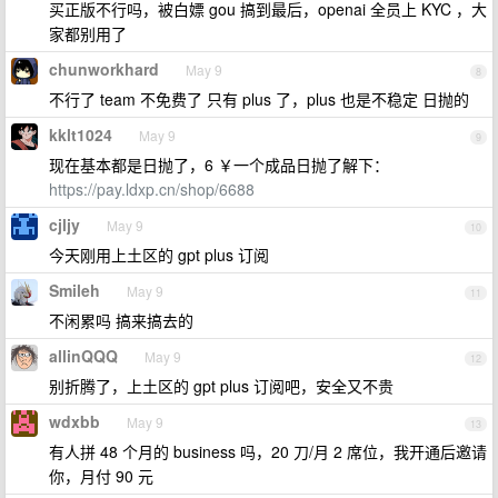
买正版不行吗，被白嫖 gou 搞到最后，openai 全员上 KYC ，大
家都别用了
chunworkhard
May 9
8
不行了 team 不免费了 只有 plus 了，plus 也是不稳定 日抛的
kklt1024
May 9
9
现在基本都是日抛了，6 ￥一个成品日抛了解下：
https://pay.ldxp.cn/shop/6688
cjljy
May 9
10
今天刚用上土区的 gpt plus 订阅
Smileh
May 9
11
不闲累吗 搞来搞去的
allinQQQ
May 9
12
别折腾了，上土区的 gpt plus 订阅吧，安全又不贵
wdxbb
May 9
13
有人拼 48 个月的 business 吗，20 刀/月 2 席位，我开通后邀请
你，月付 90 元