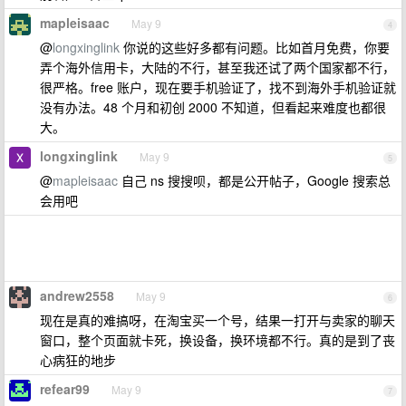
mapleisaac
May 9
4
@
longxinglink
你说的这些好多都有问题。比如首月免费，你要
弄个海外信用卡，大陆的不行，甚至我还试了两个国家都不行，
很严格。free 账户，现在要手机验证了，找不到海外手机验证就
没有办法。48 个月和初创 2000 不知道，但看起来难度也都很
大。
longxinglink
May 9
5
@
mapleisaac
自己 ns 搜搜呗，都是公开帖子，Google 搜索总
会用吧
andrew2558
May 9
6
现在是真的难搞呀，在淘宝买一个号，结果一打开与卖家的聊天
窗口，整个页面就卡死，换设备，换环境都不行。真的是到了丧
心病狂的地步
refear99
May 9
7