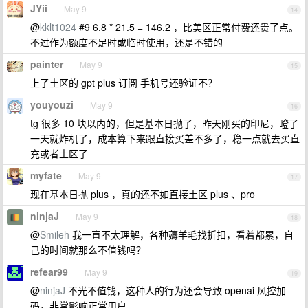
JYii
May 9
14
@
kklt1024
#9 6.8 * 21.5 = 146.2 ，比美区正常付费还贵了点。
不过作为额度不足时或临时使用，还是不错的
painter
May 9
15
上了土区的 gpt plus 订阅 手机号还验证不？
youyouzi
May 9
16
tg 很多 10 块以内的，但是基本日抛了，昨天刚买的印尼，瞪了
一天就炸机了，成本算下来跟直接买差不多了，稳一点就去买直
充或者土区了
myfate
May 9
17
现在基本日抛 plus ，真的还不如直接土区 plus 、pro
ninjaJ
May 9
18
@
Smileh
我一直不太理解，各种薅羊毛找折扣，看着都累，自
己的时间就那么不值钱吗？
refear99
May 9
19
@
ninjaJ
不光不值钱，这种人的行为还会导致 openai 风控加
码，非常影响正常用户