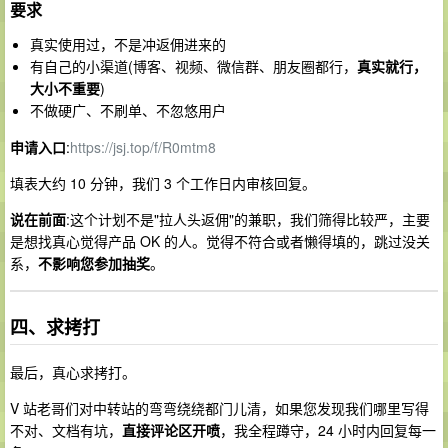
要求
真实使用过，不是冲返佣进来的
有自己的小渠道(博客、视频、微信群、朋友圈都行，
真实就行，
大小不重要
)
不做硬广、不刷单、不忽悠用户
申请入口
:
https://jsj.top/f/R0mtm8
填表大约 10 分钟，我们 3 个工作日内审核回复。
说在前面
:这个计划不是"拉人头返佣"的兼职，我们筛得比较严，主要
是想找真心觉得产品 OK 的人。觉得不符合或者懒得填的，跳过没关
系，
不影响您参加抽奖
。
四、求拷打
最后，真心求拷打。
V 站老哥们对中转站的弯弯绕绕都门儿清，如果您发现我们哪里写得
不对、文档有坑，
直接评论区开喷
，我全程蹲守，24 小时内回复每一