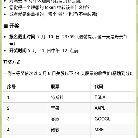
对蒲云 AI 有什么疑问?(我看到都会回)
您觉得一个理想的 token 中转该长什么样?
或者就是来盖楼的，留个"参与"也行(不会歧视)
📅 开奖
报名截止时间
:
（温馨提示:这一天是母亲节
5 月 10 日 23:59
❤️）
开奖时间
:
5 月 11 日中午 12 点前
开奖方式
:
一到三等奖依次以 5 月 8 日美股以下 14 支股票的收盘价(精确到分):
序号
股票
代码
1
特斯拉
TSLA
2
苹果
AAPL
3
谷歌
GOOGL
4
微软
MSFT