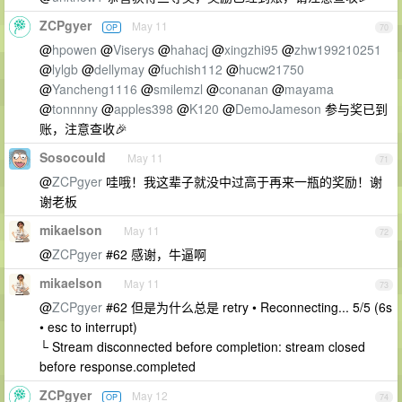
ZCPgyer
May 11
OP
70
@
hpowen
@
Viserys
@
hahacj
@
xingzhi95
@
zhw199210251
@
lylgb
@
dellymay
@
fuchish112
@
hucw21750
@
Yancheng1116
@
smilemzl
@
conanan
@
mayama
@
tonnnny
@
apples398
@
K120
@
DemoJameson
参与奖已到
账，注意查收🎉
Sosocould
May 11
71
@
ZCPgyer
哇哦！我这辈子就没中过高于再来一瓶的奖励！谢
谢老板
mikaelson
May 11
72
@
ZCPgyer
#62 感谢，牛逼啊
mikaelson
May 11
73
@
ZCPgyer
#62 但是为什么总是 retry • Reconnecting... 5/5 (6s
• esc to interrupt)
└ Stream disconnected before completion: stream closed
before response.completed
ZCPgyer
May 12
OP
74