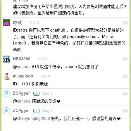
建议增加注册用户给少量试用额度，因为要先测试通才能走后面
的付费意愿，至少给用户测速的机会吧。
zyqfj
May 8
16
ID:1181,你可以看下 chathub ，它提供的模型大部分是最新的
了，而且还有几个冷门的，如 perplexity sonar 、Mistral
Large3 ，我感觉它蛮有特色的，尤其在对话领域达到比较高的
高度
HFX3389
May 8
17
@
senooo
#15 就这个倍率，claude 就别想测了
mikaelson
May 8
18
ID：1191 谢谢老板
ZCPgyer
May 8
OP
19
@
senooo
感谢您的反馈❤️
ZCPgyer
May 8
OP
20
@
zhanyunqing2008
好的，我们研究一下，感谢您的建议❤️