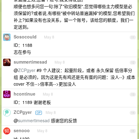
顺便也想多问您一句:除了"砍旧模型",您觉得哪些主力模型是必
须保留的?或者说,有哪些"被中转站普遍漏掉"的模型,您希望我们
补上?如果没有也没关系，留一个账号，该给您的额度，我们一
定送到。
Sosocould
May 8
11
ID：1188
志在参与
summertimesad
May 8
12
@
ZCPgyer
#9 个人建议：起量阶段，或者 永久保留 低倍率分
组 是必须的，因为这是先有鸡还是先有蛋的问题：没人--》成本
cover 不住-->倍率高-->更加没人
hcontinue
May 8
13
ID：1189 谢谢老板
ZCPgyer
May 8
OP
14
@
summertimesad
感谢您的反馈
senooo
May 8
15
id: 1190