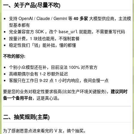
一、关于产品(尽量不吹)
支持 OpenAI / Claude / Gemini 等
40 多家
大模型供应商，主流模
型基本都有
完全兼容官方 SDK ，改个
就能跑，不需要重写代码
base_url
按量计费，1 块钱也能用，不强制套餐
稳定性我们「钱」能补拙，懂的都懂
不吹的部分:
个别小众模型还在补，目前没法 100% 对齐官方
高峰期偶尔会有 1-2 秒额外延迟
客服只在工作日 9-22 点 1 小时内响应，夜间会慢一点
要是您的业务对稳定性要求极高(比如生产环境关键服务)，
建议同时
备一个备用平台
，这是真心话。
二、抽奖规则(主菜)
为了感谢愿意点进来看完的 V 友，搞个抽奖。