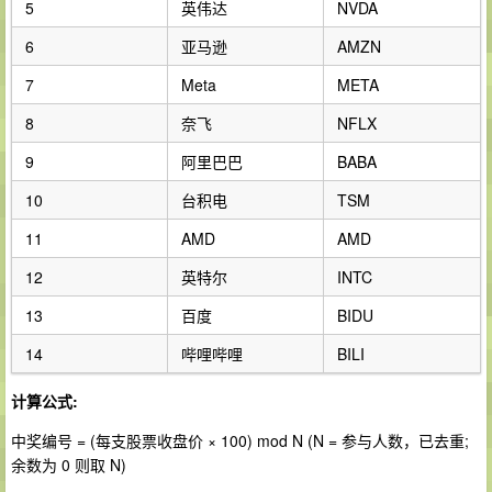
5
英伟达
NVDA
6
亚马逊
AMZN
7
Meta
META
8
奈飞
NFLX
9
阿里巴巴
BABA
10
台积电
TSM
11
AMD
AMD
12
英特尔
INTC
13
百度
BIDU
14
哔哩哔哩
BILI
计算公式:
中奖编号 = (每支股票收盘价 × 100) mod N (N = 参与人数，已去重;
余数为 0 则取 N)