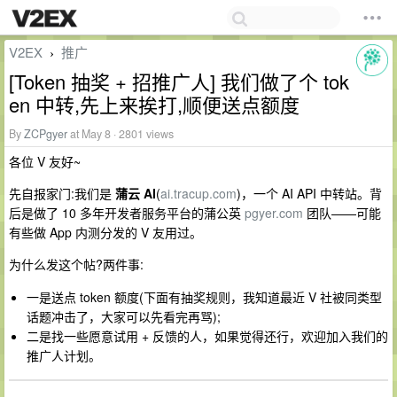
V2EX
推广
›
[Token 抽奖 + 招推广人] 我们做了个 tok
en 中转,先上来挨打,顺便送点额度
By
ZCPgyer
at May 8 · 2801 views
各位 V 友好~
先自报家门:我们是
蒲云 AI
(
ai.tracup.com
)，一个 AI API 中转站。背
后是做了 10 多年开发者服务平台的蒲公英
pgyer.com
团队——可能
有些做 App 内测分发的 V 友用过。
为什么发这个帖?两件事:
一是送点 token 额度(下面有抽奖规则，我知道最近 V 社被同类型
话题冲击了，大家可以先看完再骂);
二是找一些愿意试用 + 反馈的人，如果觉得还行，欢迎加入我们的
推广人计划。