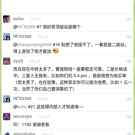
suhu
May 8
21
@
HFX3389
#7 很好奇顶层站是哪个
HFX3389
May 8
22
@
zhanyunqing2008
#16 别想了他接不了，一看就是二级站，
得上游加了他才能加
zyqfj
May 8
23
而且现在中转太多了，要我掏钱一是要稳定可靠，二是价格适
中，三是人无我有，比如你们的 5.4 pro ，我就很想为他买单
（但太贵了，也在犹豫，这种其实你可以按次收费，比如 1 元一
次，当然了你们自己要测算的了）
HFX3389
May 8
24
@
suhu
#21 这就得内部人才知道咯~~
lancevps
May 8
25
ID：1192 谢谢老板
qianghaha
May 8
26