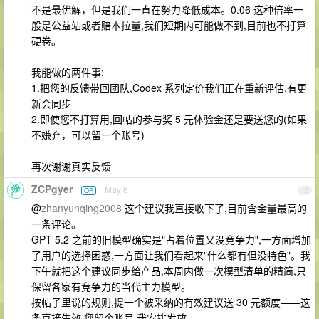
不是最优解，但是我们一直在努力降低成本。0.06 这种倍率一
般是公益站或者赔本拉量,我们短期内可能做不到,目前也不打算
硬卷。
我能做的两件事:
1.把您的反馈带回团队,Codex 系列定价我们正在重新评估,有更
新会同步
2.即使您不打算用,回帖的参与奖 5 元体验金还是要送您的(如果
不嫌弃，可以留一个账号)
再次谢谢真实反馈
ZCPgyer
May 8
OP
10
@
zhanyunqing2008
这个建议我直接收下了,目前含金量最高的
一条评论。
GPT-5.2 之前的旧模型确实是"占着位置又没竞争力",一方面增加
了用户的选择困惑,一方面让我们看起来"什么都有但没特色"。我
下午就把这个建议同步给产品,本周内做一次模型清单的精简,只
保留各家有竞争力的当代主力模型。
按帖子里说的规则,提一个被采纳的有效建议送 30 元额度——这
条直接生效,您留个账号,我安排发放。