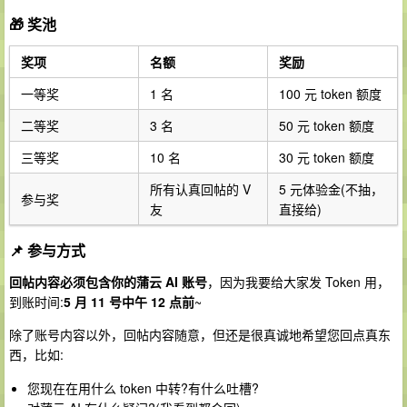
🎁 奖池
奖项
名额
奖励
一等奖
1 名
100 元 token 额度
二等奖
3 名
50 元 token 额度
三等奖
10 名
30 元 token 额度
所有认真回帖的 V
5 元体验金(不抽，
参与奖
友
直接给)
📌 参与方式
回帖内容必须包含你的蒲云 AI 账号
，因为我要给大家发 Token 用，
到账时间:
5 月 11 号中午 12 点前
~
除了账号内容以外，回帖内容随意，但还是很真诚地希望您回点真东
西，比如:
您现在在用什么 token 中转?有什么吐槽?