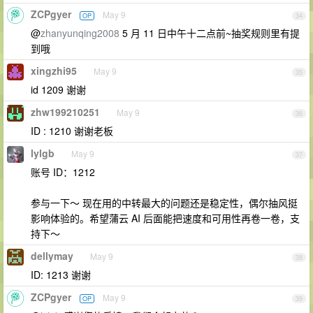
ZCPgyer
May 9
OP
34
@
zhanyunqing2008
5 月 11 日中午十二点前~抽奖规则里有提
到哦
xingzhi95
May 9
35
id 1209 谢谢
zhw199210251
May 9
36
ID : 1210 谢谢老板
lylgb
May 9
37
账号 ID：1212
参与一下～ 现在用的中转最大的问题还是稳定性，偶尔抽风挺
影响体验的。希望蒲云 AI 后面能把速度和可用性再卷一卷，支
持下～
dellymay
May 9
38
ID: 1213 谢谢
ZCPgyer
May 9
OP
39