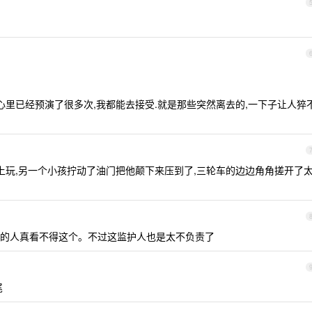
心里已经预演了很多次,我都能去接受.就是那些突然离去的,一下子让人猝
玩,另一个小孩拧动了油门把他颠下来压到了,三轮车的边边角角搓开了
娃的人真看不得这个。不过这监护人也是太不负责了
尾