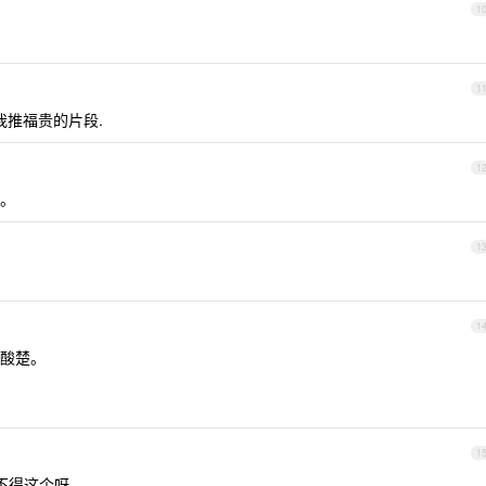
1
1
我推福贵的片段.
1
。
1
1
酸楚。
1
不得这个呀，