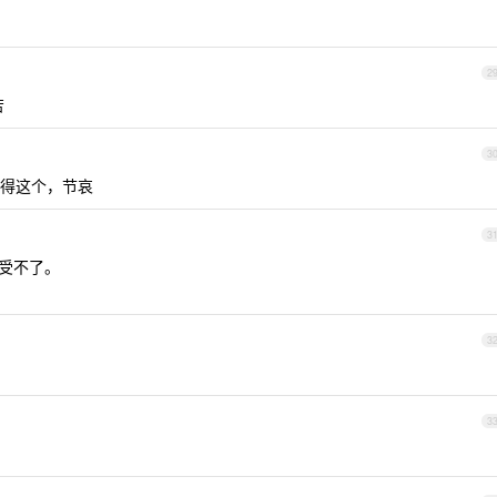
2
苦
3
不得这个，节哀
3
真受不了。
3
3