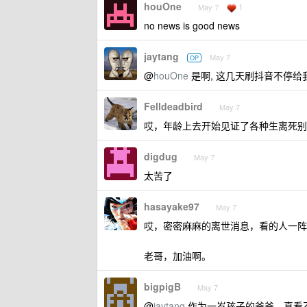
houOne
1
May 7
no news is good news
jaytang
May 7
OP
@
houOne
是啊, 这几天刷抖音不停给
Felldeadbird
May 7
哎，年龄上去开始见证了各种生离死别
digdug
May 7
太苦了
hasayake97
May 7
哎，密密麻麻的离世消息，看的人一阵
老哥，加油啊。
bigpigB
May 7
@
jaytang
作为一岁孩子的爸爸，真看