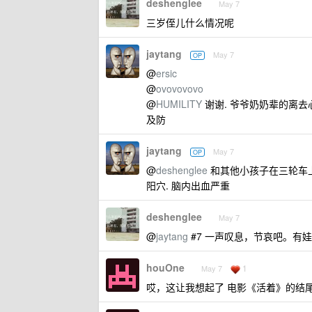
deshenglee
May 7
三岁侄儿什么情况呢
jaytang
May 7
OP
@
ersic
@
ovovovovo
@
HUMILITY
谢谢. 爷爷奶奶辈的离去
及防
jaytang
May 7
OP
@
deshenglee
和其他小孩子在三轮车上
阳穴. 脑内出血严重
deshenglee
May 7
@
jaytang
#7 一声叹息，节哀吧。有
houOne
1
May 7
哎，这让我想起了 电影《活着》的结