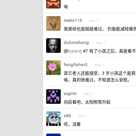
唉
make115
May 7
我曾经也是超级难过， 钓鱼能减轻痛
duluosheng
May 7
@
jaytang
#7 有了小孩之后，真是看
fengfisher3
May 7
其它老人还能接受，3 岁小孩这个是
唉，真的很难过，不知道怎么安慰。
signin
May 7
向前看吧，太阳照常升起
x86
May 7
哎，活着