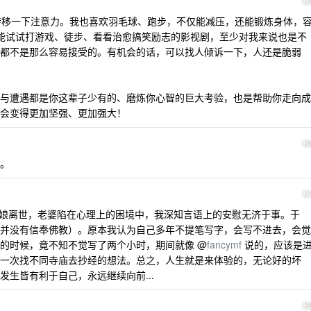
2
个爱好转移一下注意力。我也喜欢羽毛球、跑步，不仅能减压，还能锻炼身体，
，还能试试打游戏、徒步、看看治愈搞笑励志的影视剧，至少对我来说也是不
都不是那么容易接受的。有机会的话，可以找人倾诉一下，人还是脆弱
与遭遇都是你这辈子少有的、磨炼你心智的巨大考验，也是帮助你走向成
会变得更加坚强、更加强大！
2
。
2
母娘离世，老婆陷在心理上的困境中，我深知言语上的安慰无济于事。于
并没有信奉佛教）。原本我认为自己多年不提笔写字，会写不进去，会觉
的时候，竟不知不觉写了两个小时，期间就像 @
fancymf
说的，应该是
一次找不同寺庙去抄经的想法。总之，人生就是来体验的，无论好的坏
生皆有利于自己，永远继续向前...
2