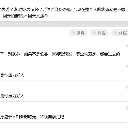
想去游个泳,防水袋又坏了,手机给泡水报废了.现在整个人的状态就是不想
门, 回去怕催婚,不回去又孤单.
倒霉
离世
休假
了，别灰心，如果不是低谷，就接受现实，等尘埃落定，都会过去的
感觉你压力好大
感觉你压力好大
身边亲人相处的时光，继续向前走吧