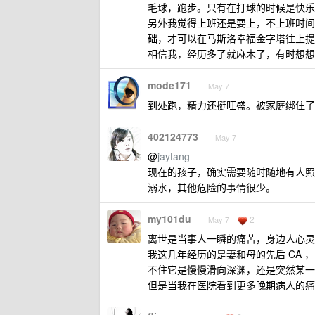
毛球，跑步。只有在打球的时候是快乐
另外我觉得上班还是要上，不上班时间
础，才可以在马斯洛幸福金字塔往上提
相信我，经历多了就麻木了，有时想想
mode171
May 7
到处跑，精力还挺旺盛。被家庭绑住了
402124773
May 7
@
jaytang
现在的孩子，确实需要随时随地有人照
溺水，其他危险的事情很少。
my101du
2
May 7
离世是当事人一瞬的痛苦，身边人心灵
我这几年经历的是妻和母的先后 CA
不住它是慢慢滑向深渊，还是突然某一
但是当我在医院看到更多晚期病人的痛