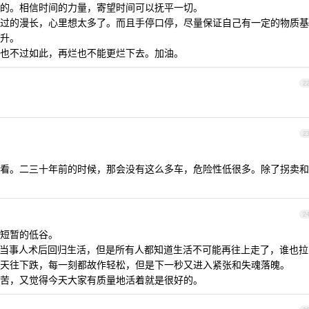
的。相信时间的力量，寄望时间可以抚平一切。
过的漫长，心里想太多了。而且手停口停，尽量保证自己有一定的物质基
升。
也不过如此，再烂也不能更烂下去。加油。
2
2
看。二三十年前的时候，那会没有这么多车，危险性低很多。除了拐卖和
2
短暂的低谷。
 ，当事人术后回归生活，但是所有人都知道生活不可能再往上走了，谁也拉
天往下跌，每一刻都故作轻松，但是下一秒又进入紧张和失魂落魄。
苦，又觉得今天大家有质量地活着就是很好的。