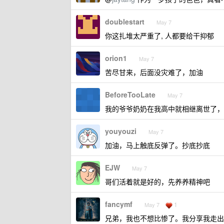
doublestart
May 7
你这扎堆太严重了, 人都要给干抑郁
orion1
May 7
苦尽甘来，后面没灾难了，加油
BeforeTooLate
May 7
我的爷爷奶奶在我高中就相继离世了，
youyouzi
May 7
加油，马上触底反弹了。抄底抄底
EJW
May 7
哥们活着就是好的，先养养精神吧
fancymf
1
May 7
兄弟，我也不想比惨了。我分享我走出