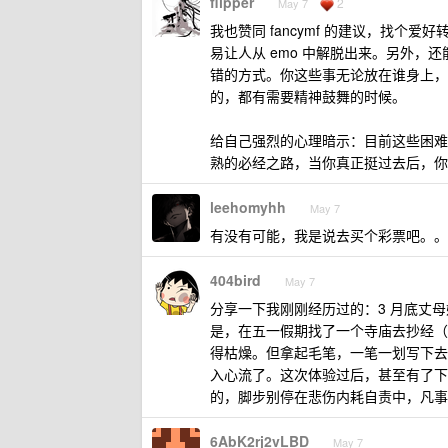
flipper
2
May 7
我也赞同 fancymf 的建议，找
易让人从 emo 中解脱出来。另外
错的方式。你这些事无论放在谁身上，
的，都有需要精神鼓舞的时候。
给自己强烈的心理暗示：目前这些困难
熟的必经之路，当你真正挺过去后，你
leehomyhh
May 7
有没有可能，我是说去买个彩票吧。。
404bird
May 7
分享一下我刚刚经历过的：3 月底丈
是，在五一假期找了一个寺庙去抄经（
得枯燥。但拿起毛笔，一笔一划写下去
入心流了。这次体验过后，甚至有了下
的，脚步别停在悲伤内耗自责中，凡事发
6AbK2rj2vLBD
May 7