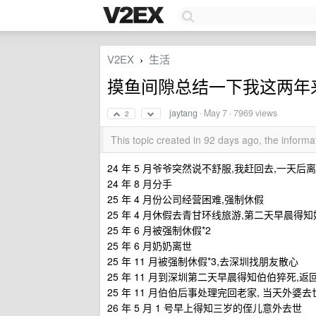
V2EX
生活
›
摸鱼间隙总结一下我这两年
jaytang
·
May 7
· 7969 views
2
This topic created in 92 days ago, the infor
24 年 5 月爷爷突然说不舒服,我赶回去,一天后
24 年 8 月分手
25 年 4 月份公司经营困难,强制休假
25 年 4 月休假去青甘环线旅游,第二天早晨得
25 年 6 月被强制休假*2
25 年 6 月奶奶离世
25 年 11 月被强制休假*3,去深圳找朋友散心
25 年 11 月到深圳第二天早晨得知伯伯猝死,返
25 年 11 月伯伯后事处理完回老家, 当天外婆去
26 年 5 月 1 号早上得知三岁的侄儿意外去世