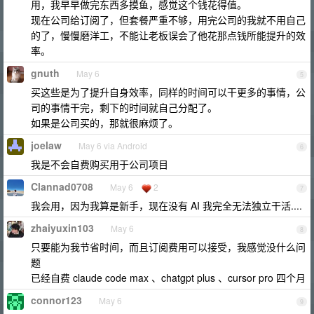
用，我早早做完东西多摸鱼，感觉这个钱花得值。
现在公司给订阅了，但套餐严重不够，用完公司的我就不用自己
的了，慢慢磨洋工，不能让老板误会了他花那点钱所能提升的效
率。
gnuth
May 6
5
买这些是为了提升自身效率，同样的时间可以干更多的事情，公
司的事情干完，剩下的时间就自己分配了。
如果是公司买的，那就很麻烦了。
joelaw
May 6 via Android
6
我是不会自费购买用于公司项目
Clannad0708
May 6
2
7
我会用，因为我算是新手，现在没有 AI 我完全无法独立干活....
zhaiyuxin103
May 6
8
只要能为我节省时间，而且订阅费用可以接受，我感觉没什么问
题
已经自费 claude code max 、chatgpt plus 、cursor pro 四个月
connor123
May 6
9