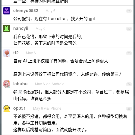
差一些，等待的时间简直折磨
chenyu0532
May 6
21
公司报销，现在有 trae ultra 、找人开的 gpt
nancyii
May 6
22
我自己花钱，那省下来的时间是我的。
公司花钱，省下来的时间是公司的。
tf2
May 6
23
自费 AI 上班不仅脑子有问题，合法合规上问题更大
原则上来说等效于把公司代码资产，未经允许，传给第三方
labubu
May 6 via Android
24
@
tf2
你说的对，但大部分人都是在小公司，草台班子，都是屎
山代码，谁管这么多
op351
May 6 via iPhone
25
不论报不报销，都得会用，甚至要深入的用，各种模型切换着
用，各种工具切换着用。
这样以后跳槽写简历，面试就能开吹了。