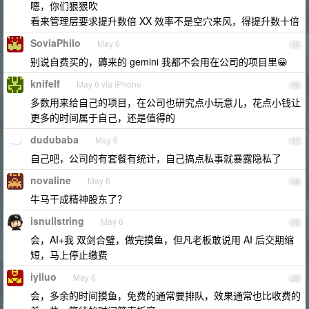
嗯，你们狠狠吹
看来管理层要求提升数倍 XX 效率不是空穴来风，得提升数十倍
SoviaPhilo
May 6
15
别说自费买的，薅来的 gemini 我都不会用在公司的项目里😀
knifelf
May 6 via iPhone
16
多数用来给自己的项目，在公司也研究点小玩意儿，花点小钱让
更多的时间属于自己，还是值得的
dudubaba
May 6
17
自己吧，公司的有套餐有统计，自己搞点私事就暴露隐私了
novaline
May 6
18
牛马干成精神股东了？
isnullstring
May 6
19
会，AI+我 双剑合璧，做完摸鱼，但凡老板敢说用 AI 后交期缩
短，马上停止缴费
iyiluo
May 6
20
会，多余的时间摸鱼，免费的通常要排队，效果通常也比收费的