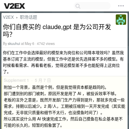
V2EX
职场话题
›
你们自费买的 claude,gpt 是为公司开发
吗？
By
skuuhui
at May 6 · 4742 views
你们在工作中会选择最好的模型来为岗位和公司降本增效吗？虽然我
基本订阅了主流的模型，但我工作中还是优先选择差不多的模型。有
时候看看需求、再看看老板，觉得这模型差不多也能配得上这岗位
了。
Supplement 1 · 5 月 7 日
附加一个背景，虽然是个例，但是我觉得资本都是趋同的。
部门遭到别的部门被刺，原因开发是用了 AI ，被投诉效率不够。
老板的言外之意是，既然开发部门生产力得到提升，那就多完成一些
需求，排期以后减少。2 周/人，工期被压缩到一天开发完成（其实能
完成，无非就只质量和细节不太行，也没摸鱼时间了）。
所以其实说什么用 AI 快速完成工作，然后自己摸鱼在私企基本是不
可能的长久的，短暂的假象罢了。