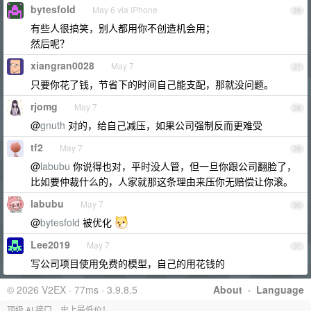
bytesfold
May 6 via iPhone
26
有些人很搞笑，别人都用你不创造机会用；
然后呢？
xiangran0028
May 7
27
只要你花了钱，节省下的时间自己能支配，那就没问题。
rjomg
May 7
28
@
gnuth
对的，给自己减压，如果公司强制反而更难受
tf2
May 7
29
@
labubu
你说得也对，平时没人管，但一旦你跟公司翻脸了，
比如要仲裁什么的，人家就那这条理由来压你无赔偿让你滚。
labubu
May 7
30
@
bytesfold
被优化
Lee2019
May 7
31
写公司项目使用免费的模型，自己的用花钱的
© 2026 V2EX · 77ms · 3.9.8.5
About
·
Language
顶级 AI 接口，史上最低价！