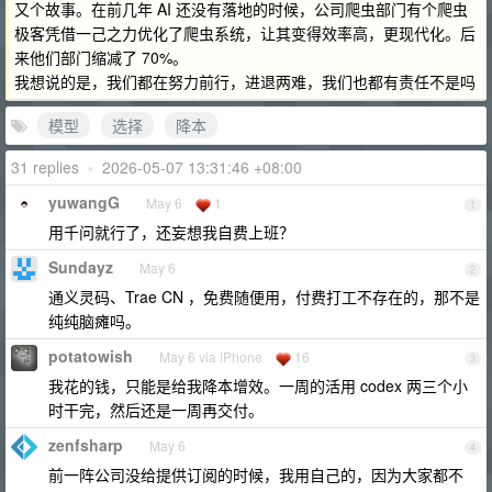
又个故事。在前几年 AI 还没有落地的时候，公司爬虫部门有个爬虫
极客凭借一己之力优化了爬虫系统，让其变得效率高，更现代化。后
来他们部门缩减了 70%。
我想说的是，我们都在努力前行，进退两难，我们也都有责任不是吗
模型
选择
降本
31 replies
•
2026-05-07 13:31:46 +08:00
yuwangG
May 6
1
1
用千问就行了，还妄想我自费上班？
Sundayz
May 6
2
通义灵码、Trae CN ，免费随便用，付费打工不存在的，那不是
纯纯脑瘫吗。
potatowish
May 6 via iPhone
16
3
我花的钱，只能是给我降本增效。一周的活用 codex 两三个小
时干完，然后还是一周再交付。
zenfsharp
May 6
4
前一阵公司没给提供订阅的时候，我用自己的，因为大家都不