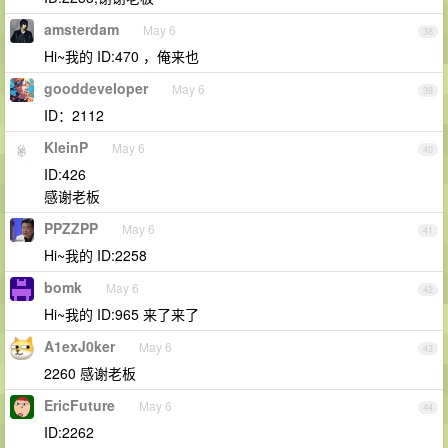
amsterdam
May 6
38
Hi~我的 ID:470 ，俺来也
gooddeveloper
May 6
39
ID：2112
KleinP
May 6
40
ID:426
感谢老板
PPZZPP
May 6
41
Hi~我的 ID:2258
bomk
May 6
42
Hi~我的 ID:965 来了来了
A1exJ0ker
May 6
43
2260 感谢老板
EricFuture
May 6
44
ID:2262