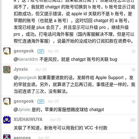
阅不了，我就把 chatgpt 的账号切换到 b 账号，b 账号显示订阅
扣款成功，但又提示错误，说 apple id 关联的不是 b 账号，是
早期的账号（也就是 a 账号），这时切回 chatgpt 的 a 账号，
发现已经是 plus 会员了，并且显示可以升级 pro ，继续升级
pro ，成功。打电话问海外客服（国内客服解决不理，但是可以
帮忙连通海外客服），说最开始的没成功的订阅扣款在退费中。
georgeok
Apr 30
OP
7
@
kierankihn
不是风控，就是 chatgpt 账号的关联 bug
Jynxio
Apr 30
8
@
georgeok
如果需要退款的话，发邮件给 Apple Support ，发
的早就会退。另外，就算退了之后再订阅，事情还是一样的，我
当初连退了三次，没有解法。
georgeok
Apr 30
OP
9
@
Jynxio
是的，苹果的客服想踢皮球给 chatgpt
XUEHAIWUYA
Apr 30
10
关联了不知道，新账号可以用我们的 VCC 卡付款
aarones
Apr 30
11