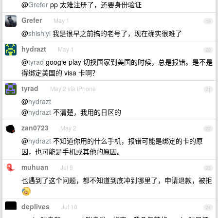
@
Grefer
pp 太难注册了，还要身份验证
Grefer
May 1
19
@
shishiyi
我是很早之前搞的老号了，现在确实很难了
hydrazt
May 1
20
@
tyrad
google play 切换国家到美国的时候，总是报错。是不是
得绑定美国的 visa 卡啊？
tyrad
May 2 via iPhone
21
@
hydrazt
@
hydrazt
不清楚，我用的日区的
zan0723
May 2
22
@
hydrazt
不知道你用的什么手机，报错可能是绑定的卡的原
因，也可能是手机或其他的原因。
muhuan
Jul 9
23
也遇到了这个问题，都不知道到底冲到哪里了，申请退款，被拒
deplives
Jul 10
24