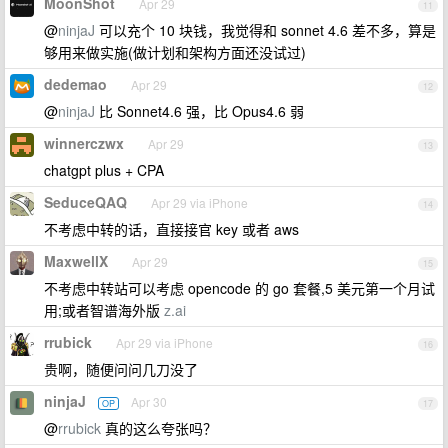
MoonShot
Apr 29
11
@
ninjaJ
可以充个 10 块钱，我觉得和 sonnet 4.6 差不多，算是
够用来做实施(做计划和架构方面还没试过)
dedemao
Apr 29
12
@
ninjaJ
比 Sonnet4.6 强，比 Opus4.6 弱
winnerczwx
Apr 29
13
chatgpt plus + CPA
SeduceQAQ
Apr 29 via iPhone
14
不考虑中转的话，直接接官 key 或者 aws
MaxwellX
Apr 29
15
不考虑中转站可以考虑 opencode 的 go 套餐,5 美元第一个月试
用;或者智谱海外版
z.ai
rrubick
Apr 29 via iPhone
16
贵啊，随便问问几刀没了
ninjaJ
Apr 30
OP
17
@
rrubick
真的这么夸张吗？