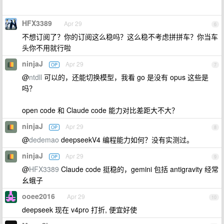
HFX3389
Apr 29
6
不想订阅了？你的订阅这么稳吗？这么稳不考虑拼拼车？你当车
头你不用就行啦
ninjaJ
Apr 29
OP
7
@
ntdll
可以的，还能切换模型，我看 go 是没有 opus 这些是
吗？
open code 和 Claude code 能力对比差距大不大？
ninjaJ
Apr 29
OP
8
@
dedemao
deepseekV4 编程能力如何？没有实测过。
ninjaJ
Apr 29
OP
9
@
HFX3389
Claude code 挺稳的，gemini 包括 antigravity 经常
幺蛾子
ooee2016
Apr 29
10
deepseek 现在 v4pro 打折, 便宜好使