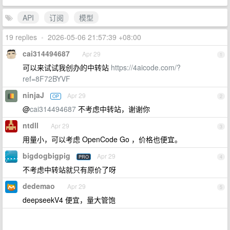
API
订阅
模型
19 replies
•
2026-05-06 21:57:39 +08:00
cai314494687
Apr 29
1
可以来试试我创办的中转站
https://4aicode.com/?
ref=8F72BYVF
ninjaJ
Apr 29
OP
2
@
cai314494687
不考虑中转站，谢谢你
ntdll
Apr 29
3
用量小，可以考虑 OpenCode Go ，价格也便宜。
bigdogbigpig
Apr 29
PRO
4
不考虑中转站就只有原价了呀
dedemao
Apr 29
5
deepseekV4 便宜，量大管饱