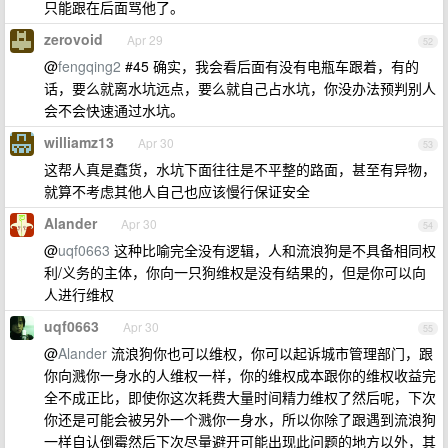
只能跟在后面骂他了。
zerovoid
Apr 29
52
@
fengqing2
#45 确实，我会看后面有没有电瓶车跟着，有的
话，要么就离水坑远点，要么就自己占水坑，你没办法预判别人
会不会快速通过水坑。
williamz13
Apr 30
53
这帮人真是蠢货，水坑下面往往是不平整的路面，甚至有异物，
就算不考虑其他人自己也应该慢行保证安全
Alander
Apr 30
54
@
uqf0663
这种比喻完全没有逻辑，人和流浪狗是不具备相同权
利/义务的主体，你向一只狗维权是没有结果的，但是你可以向
人进行维权
uqf0663
Apr 30
55
@
Alander
流浪狗你也可以维权，你可以起诉城市管理部门，跟
你向溅你一身水的人维权一样，你的维权成本跟你的维权收益完
全不成正比，即使你这次耗费大量时间精力维权了然后呢，下次
你还是可能会被另外一个溅你一身水，所以你除了跟遇到流浪狗
一样自认倒霉然后下次尽量避开可能出现此问题的地方以外，其