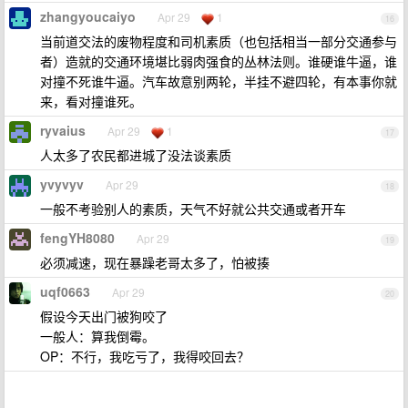
zhangyoucaiyo
Apr 29
1
16
当前道交法的废物程度和司机素质（也包括相当一部分交通参与
者）造就的交通环境堪比弱肉强食的丛林法则。谁硬谁牛逼，谁
对撞不死谁牛逼。汽车故意别两轮，半挂不避四轮，有本事你就
来，看对撞谁死。
ryvaius
Apr 29
1
17
人太多了农民都进城了没法谈素质
yvyvyv
Apr 29
18
一般不考验别人的素质，天气不好就公共交通或者开车
fengYH8080
Apr 29
19
必须减速，现在暴躁老哥太多了，怕被揍
uqf0663
Apr 29
20
假设今天出门被狗咬了
一般人：算我倒霉。
OP：不行，我吃亏了，我得咬回去？