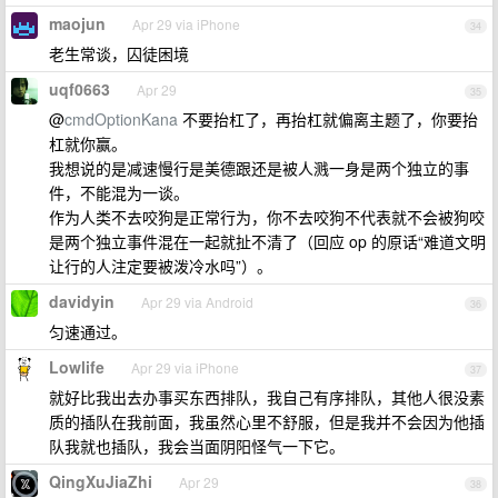
maojun
Apr 29 via iPhone
34
老生常谈，囚徒困境
uqf0663
Apr 29
35
@
cmdOptionKana
不要抬杠了，再抬杠就偏离主题了，你要抬
杠就你赢。
我想说的是减速慢行是美德跟还是被人溅一身是两个独立的事
件，不能混为一谈。
作为人类不去咬狗是正常行为，你不去咬狗不代表就不会被狗咬
是两个独立事件混在一起就扯不清了（回应 op 的原话“难道文明
让行的人注定要被泼冷水吗”）。
davidyin
Apr 29 via Android
36
匀速通过。
Lowlife
Apr 29 via iPhone
37
就好比我出去办事买东西排队，我自己有序排队，其他人很没素
质的插队在我前面，我虽然心里不舒服，但是我并不会因为他插
队我就也插队，我会当面阴阳怪气一下它。
QingXuJiaZhi
Apr 29
38