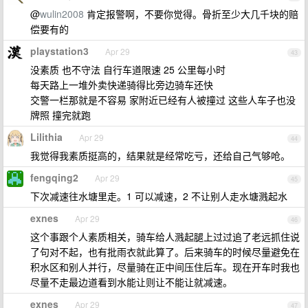
@
wulin2008
肯定报警啊，不要你觉得。骨折至少大几千块的赔
偿要有的
playstation3
Apr 29
43
没素质 也不守法 自行车道限速 25 公里每小时
每天路上一堆外卖快递骑得比旁边骑车还快
交警一栏那就是不容易 家附近已经有人被撞过 这些人车子也没
牌照 撞完就跑
Lilithia
Apr 29
44
我觉得我素质挺高的，结果就是经常吃亏，还给自己气够呛。
fengqing2
Apr 29
45
下次减速往水塘里走。1 可以减速，2 不让别人走水塘溅起水
exnes
Apr 29
46
这个事跟个人素质相关，骑车给人溅起腿上过过追了老远抓住说
了句对不起，也有批雨衣就此算了。后来骑车的时候尽量避免在
积水区和别人并行，尽量骑在正中间压住后车。现在开车时我也
尽量不走最边道看到水能让则让不能让就减速。
exnes
Apr 29
47