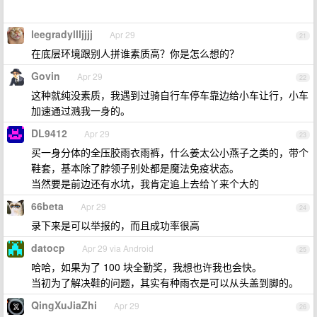
leegradyllljjjj
Apr 29
21
在底层环境跟别人拼谁素质高？你是怎么想的？
Govin
Apr 29
22
这种就纯没素质，我遇到过骑自行车停车靠边给小车让行，小车
加速通过溅我一身的。
DL9412
Apr 29
23
买一身分体的全压胶雨衣雨裤，什么姜太公小燕子之类的，带个
鞋套，基本除了脖领子别处都是魔法免疫状态。
当然要是前边还有水坑，我肯定追上去给丫来个大的
66beta
Apr 29
24
录下来是可以举报的，而且成功率很高
datocp
Apr 29 via Android
25
哈哈，如果为了 100 块全勤奖，我想也许我也会快。
当初为了解决鞋的问题，其实有种雨衣是可以从头盖到脚的。
QingXuJiaZhi
Apr 29
26