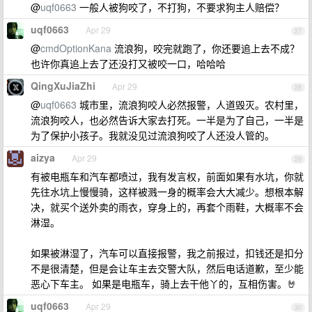
@
uqf0663
一般人被狗咬了，不打狗，不要求狗主人赔偿？
uqf0663
Apr 29
27
@
cmdOptionKana
流浪狗，咬完就跑了，你还要追上去不成？
也许你真追上去了还没打又被咬一口，哈哈哈
QingXuJiaZhi
Apr 29
28
@
uqf0663
城市里，流浪狗咬人必然报警，人道毁灭。农村里，
流浪狗咬人，也必然告诉大家去打死。一半是为了自己，一半是
为了保护小孩子。我就没见过流浪狗咬了人还没人管的。
aizya
Apr 29
29
有被电瓶车和汽车都喷过，我有发言权，前面如果有水坑，你就
先往水坑上慢慢骑，这样被溅一身的概率会大大减少。想根本解
决，就买个送外卖的雨衣，穿身上的，再套个雨鞋，大概率不会
淋湿。
如果被淋湿了，汽车可以直接报警，我之前报过，扣钱还是扣分
不是很清楚，但是会让车主去交警大队，然后电话道歉，至少能
恶心下车主。 如果是电瓶车，骑上去干他丫的，互相伤害。🤘
uqf0663
Apr 29
30