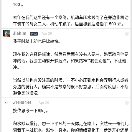
100 。
去年在我们这里还有一个案例，机动车压水贱到了在旁边非机动
车骑车的母女二人，机动车跑了，后面抓到后赔偿了 500 元。
Jiahim
Apr 29
PRO
3
我平时骑电驴也是比较快。
现在我的选择是减速，然后看后面有没有人要冲，路宽敞且他要
冲的话，我会主动躲开躲远点，如果路窄**我会别他**，不让他
冲。
当然以前也有没注意的时候，一不小心压到水也会弄到行人或者
旁边的骑行人，确实不是故意的很不好意思，后面有反思，不断
避免类似情况。
z1645444
Apr 29
4
换位思考一下即可。
积水默认慢行。想一下平凡的一天你走在路上，突然来一哥们儿
骑着车冲过积水，溅你一身水，你的情绪变化下一步是开心还是