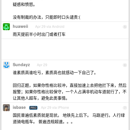
疑惑和愤怒。
没有制裁的办法，只能即时口头谴责:(
huaweii
Apr 29 via Android
5
雨天提前半小时出门或者打车
Sundayz
Apr 29
6
谁素质高谁吃亏，素质高也就感动一下自己了。
回归正题，如果你性格比较冲，直接加速上去把他拦下来，然后
报警；如果你性格比较保守，一个人占满非机动车道就行了，不
让其他人超车，避免此类事情。
isbase
Apr 29 via iPhone
PRO
7
国民普遍低素质就是现状。 地铁先上后下。 马路逆行。人行绿
道骑电瓶车。 普遍违规超速。。。