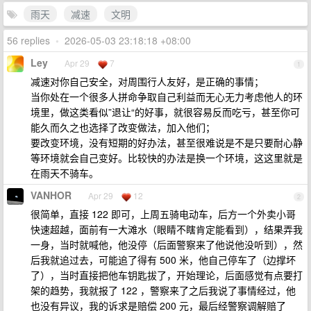
雨天
减速
文明
56 replies
•
2026-05-03 23:18:18 +08:00
Ley
Apr 29
7
1
减速对你自己安全，对周围行人友好，是正确的事情；
当你处在一个很多人拼命争取自己利益而无心无力考虑他人的环
境里，做这类看似”退让“的好事，就很容易反而吃亏，甚至你可
能久而久之也选择了改变做法，加入他们；
要改变环境，没有短期的好办法，甚至很难说是不是只要耐心静
等环境就会自己变好。比较快的办法是换一个环境，这这里就是
在雨天不骑车。
VANHOR
Apr 29
12
2
很简单，直接 122 即可，上周五骑电动车，后方一个外卖小哥
快速超越，面前有一大滩水（眼睛不瞎肯定能看到），结果弄我
一身，当时就喊他，他没停（后面警察来了他说他没听到），然
后我就追过去，可能追了得有 500 米，他自己停车了（边撑坏
了），当时直接把他车钥匙拔了，开始理论，后面感觉有点要打
架的趋势，我就报了 122 ，警察来了之后我说了事情经过，他
也没有异议，我的诉求是赔偿 200 元，最后经警察调解赔了