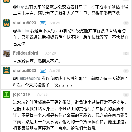
@
Ley
没有买车的话就是公交或者打车了，打车成本单趟估计得
二三十左右，感觉为了迁就别人苦了自己，显得更委屈了😢
shalou8023
Apr 29
OP
12
@
Jiahim
我这里不太行，非机动车较宽能并排行驶 3-4 辆电动
车，只能说通过后视镜看后车快不快，后车快就等等，不快就自
己先过
Felldeadbird
Apr 29
13
肯定减速啊。溅到人不好。
shalou8023
Apr 29
OP
14
@
Felldeadbird
所以我就成了被溅的那个，前两周有一天被溅了
2 次，今天又被溅了 1 次。。。。
jojo1216
Apr 29
15
过水坑的时候减速是正确的做法，避免速度过快打滑不好控车，
也防止水溅到路人身上。不过路上的其他社会车辆真的素质不
详，不是每一个人都是有你这么高的素质的，我之前在南京碰到
下雨，路边上一个大水坑，他妈的一个货拉拉右转，他还加速，
把我跟我朋友直接溅了一身水，给我们气着哦。