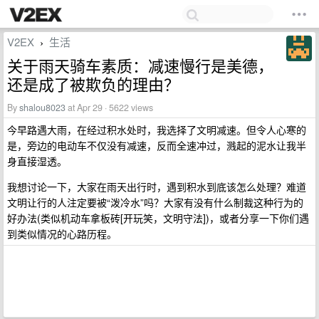
V2EX
生活
›
关于雨天骑车素质：减速慢行是美德，
还是成了被欺负的理由？
By
shalou8023
at Apr 29 · 5622 views
今早路遇大雨，在经过积水处时，我选择了文明减速。但令人心寒的
是，旁边的电动车不仅没有减速，反而全速冲过，溅起的泥水让我半
身直接湿透。
我想讨论一下，大家在雨天出行时，遇到积水到底该怎么处理？难道
文明让行的人注定要被“泼冷水”吗？大家有没有什么制裁这种行为的
好办法(类似机动车拿板砖[开玩笑，文明守法])，或者分享一下你们遇
到类似情况的心路历程。