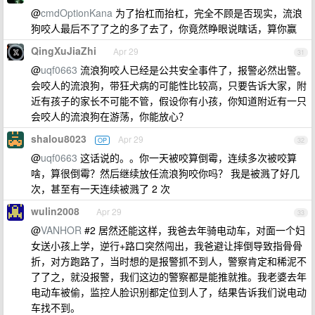
@
cmdOptionKana
为了抬杠而抬杠，完全不顾是否现实，流浪
狗咬人最后不了了之的多了去了，你竟然睁眼说瞎话，算你赢
QingXuJiaZhi
Apr 29
31
@
uqf0663
流浪狗咬人已经是公共安全事件了，报警必然出警。
会咬人的流浪狗，带狂犬病的可能性比较高，只要告诉大家，附
近有孩子的家长不可能不管，假设你有小孩，你知道附近有一只
会咬人的流浪狗在游荡，你能放心？
shalou8023
Apr 29
OP
32
@
uqf0663
这话说的。。你一天被咬算倒霉，连续多次被咬算
啥，算很倒霉？然后继续放任流浪狗咬你吗？ 我是被溅了好几
次，甚至有一天连续被溅了 2 次
wulin2008
Apr 29
33
@
VANHOR
#2 居然还能这样，我爸去年骑电动车，对面一个妇
女送小孩上学，逆行+路口突然闯出，我爸避让摔倒导致指骨骨
折，对方跑路了，当时想的是报警抓不到人，警察肯定和稀泥不
了了之，就没报警，我们这边的警察都是能推就推。我老婆去年
电动车被偷，监控人脸识别都定位到人了，结果告诉我们说电动
车找不到。