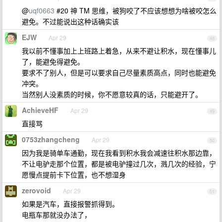
@
uqf0663
#20 神 TM 思维，被狗咬了不应该想想为啥被咬怎么
避免。不过能说出这种话确实该
EJW
Apr 29
48
我以前不懂事加上上班路上着急，从来不避让积水，现在懂事儿
了，能避免得避免。
要求不了别人，但是可以要求自己尽量素质高点，同时也能避免
冲突。
当然别人没素质的时候，你不愿意较真的话，只能避开了。
AchieveHF
Apr 29
49
直接骂
0753zhangcheng
Apr 29
50
因为我是骑单车通勤，现在我看到积水我会减速往积水那边靠，
不让电驴走那个位置，都是被电驴撞过几次，溅几次的经验，宁
愿慢点提前卡下位置，也不想湿身
zerovoid
Apr 29
51
如果是汽车，直接报警抓得到。
电瓶车那就没办法了，