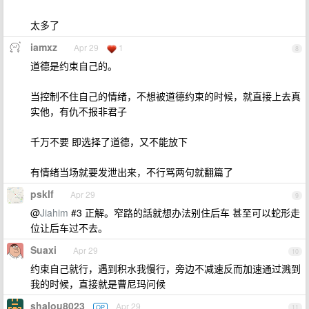
太多了
iamxz
Apr 29
1
8
道德是约束自己的。
当控制不住自己的情绪，不想被道德约束的时候，就直接上去真
实他，有仇不报非君子
千万不要 即选择了道德，又不能放下
有情绪当场就要发泄出来，不行骂两句就翻篇了
psklf
Apr 29
9
@
Jiahim
#3 正解。窄路的話就想办法别住后车 甚至可以蛇形走
位让后车过不去。
Suaxi
Apr 29
10
约束自己就行，遇到积水我慢行，旁边不减速反而加速通过溅到
我的时候，直接就是曹尼玛问候
shalou8023
Apr 29
OP
11