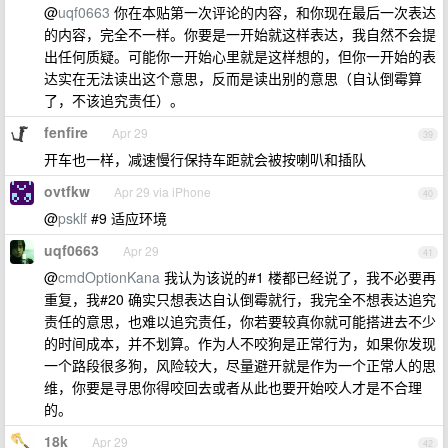
@
uqf0663
你在本贴第一次评论的内容，和你现在最后一次表达
的内容，完全不一样。你要是一开始就这样表达，我自然不会提
出任何质疑。可能你一开始心里就是这样想的，但你一开始的表
达实在无法读出这个意思，反而是读出别的意思（自认倒霉算
了，不该追究责任）。
fenfire
Apr 29
39
开车也一样，减速慢行保持车距就会被按喇叭和插队
ovtfkw
Apr 29 via iPhone
40
@
psklf
#9 适应环境
uqf0663
Apr 29
41
@
cmdOptionKana
我认为该说的#1 楼都已经说了，我不必要再
重复，我#20 确实只想表达自认倒霉就行，我完全不想表达追究
责任的意思，也难以追究责任，你若要较真你就可能搭进去不少
的时间成本，并不划算。作为人不咬狗是正常行为，如果你发现
一个路段很多狗，风险较大，尽量避开就是作为一个正常人的思
维，你要是寻思你得咬回去或者从此也要开始咬人才是不合理
的。
18k
Apr 29
42