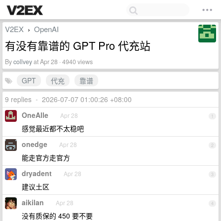
V2EX
OpenAI
›
有没有靠谱的 GPT Pro 代充站
By
collvey
at Apr 28 · 4940 views
GPT
代充
靠谱
9 replies
•
2026-07-07 01:00:26 +08:00
OneAlle
Apr 28
1
感觉最近都不太稳吧
onedge
Apr 28
2
能走官方走官方
dryadent
Apr 28
3
建议土区
aikilan
Apr 28
4
没有质保的 450 要不要