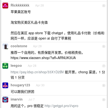
Rickkkkkkk
Apr 28
5
苹果美区账号
淘宝购买美区礼品卡充值
然后在美区 app store 下载 chatgpt ，使用礼品卡付款（价格和
网页一样，应该是 open ai 自付了苹果税
coolstone
Apr 28
6
推荐一个自用的，有质保能开发票。价格稍贵些。
https://www.xiaosen.shop/?aff=ARNUK3UA
leegoo
Apr 28
7
https://pay.ldxp.cn/shop/33X1D2BV
能开票，chong 渠道，1 分
钱 1 分货
hougary123
Apr 30
8
可以跟我们拼团
imarvin
Jul 7
9
用的这个，pro 很稳定
http://getgpt.pro/i/vpro