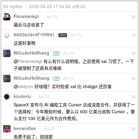
24 replies
•
2026-04-25 17:54:45 +08:00
Panameragt
Apr 22
1
最近马总收紧了
940i3s34v4F1HW41
Apr 22
PRO
2
这是好事啊
NiGuAnHeShang
Apr 22
OP
3
@
Panameragt
有么有什么说明哦，之前使用 xai 习惯了，一下
子被限制了还真有点难搞
NiGuAnHeShang
Apr 22
OP
4
@
sddyzm
好啥哦？实时检索 xai 比 chatgpt 还厉害
kinderiu
Apr 22
5
SpaceX 宣布与 AI 编程工具 Cursor 达成深度合作，并获得了一
个选择权：今年晚些时候，要么以 600 亿美元收购 Cursor ，要
么支付 100 亿美元作为合作费用。
benandlee
Apr 22
6
免费不起了，烧钱那