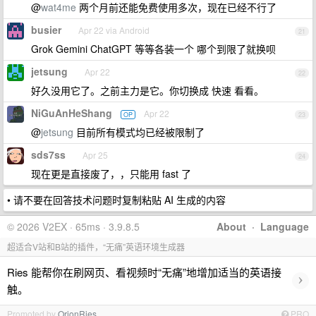
@
wat4me
两个月前还能免费使用多次，现在已经不行了
busier
Apr 22 via Android
21
Grok Gemini ChatGPT 等等各装一个 哪个到限了就换呗
jetsung
Apr 22
22
好久没用它了。之前主力是它。你切换成 快速 看看。
NiGuAnHeShang
Apr 22
OP
23
@
jetsung
目前所有模式均已经被限制了
sds7ss
Apr 25
24
现在更是直接废了，，只能用 fast 了
• 请不要在回答技术问题时复制粘贴 AI 生成的内容
© 2026 V2EX · 65ms · 3.9.8.5
About
·
Language
超适合V站和B站的插件，“无痛”英语环境生成器
Ries 能帮你在刷网页、看视频时“无痛”地增加适当的英语接
›
触。
Promoted by
OrionRies
PRO