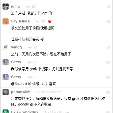
iorilu
Apr 22
7
没咋用过, 我都是问 gpt 的
SayHelloHi
Apr 22
1
8
很久没使用了 刚刚使用提问
让我排队和开会员 😂
yangg
Apr 22
9
之前一天用几次还不错，现在不给用了
Sezxy
Apr 22
10
我最信号用 grok 来搜索，尤其是找番号
Sezxy
Apr 22
11
@
Sezxy
#10 信号--》》喜欢
potatowish
Apr 22 via iPhone
12
用来查找推文，解释推文很方便，只有 grok 才有数据访问权
限，google 都不允许收录
Bxiswiwbdydux
Apr 22 via iPhone
13