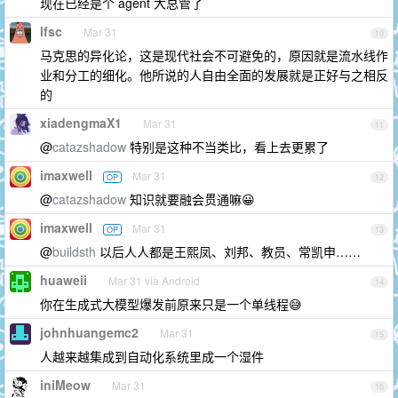
现在已经是个 agent 大总管了
lfsc
Mar 31
10
马克思的异化论，这是现代社会不可避免的，原因就是流水线作
业和分工的细化。他所说的人自由全面的发展就是正好与之相反
的
xiadengmaX1
Mar 31
11
@
catazshadow
特别是这种不当类比，看上去更累了
imaxwell
Mar 31
OP
12
@
catazshadow
知识就要融会贯通嘛😀
imaxwell
Mar 31
OP
13
@
buildsth
以后人人都是王熙凤、刘邦、教员、常凯申……
huaweii
Mar 31 via Android
14
你在生成式大模型爆发前原来只是一个单线程😅
johnhuangemc2
Mar 31
15
人越来越集成到自动化系统里成一个湿件
iniMeow
Mar 31
16