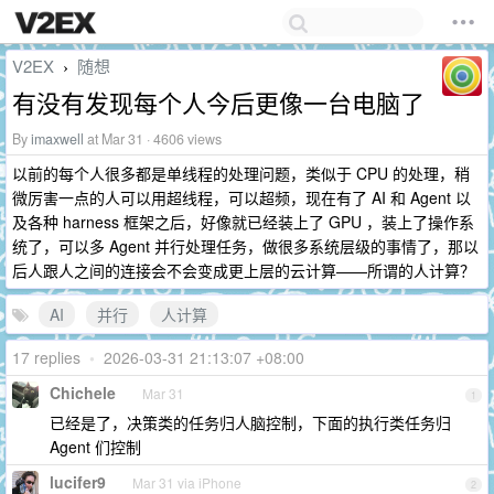
V2EX
随想
›
有没有发现每个人今后更像一台电脑了
By
imaxwell
at Mar 31 · 4606 views
以前的每个人很多都是单线程的处理问题，类似于 CPU 的处理，稍
微厉害一点的人可以用超线程，可以超频，现在有了 AI 和 Agent 以
及各种 harness 框架之后，好像就已经装上了 GPU ，装上了操作系
统了，可以多 Agent 并行处理任务，做很多系统层级的事情了，那以
后人跟人之间的连接会不会变成更上层的云计算——所谓的人计算？
AI
并行
人计算
17 replies
•
2026-03-31 21:13:07 +08:00
Chichele
Mar 31
1
已经是了，决策类的任务归人脑控制，下面的执行类任务归
Agent 们控制
lucifer9
Mar 31 via iPhone
2