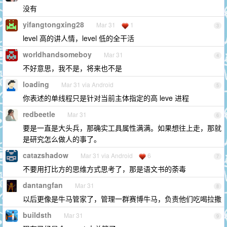
没有
yifangtongxing28
Mar 31
1
3
level 高的讲人情，level 低的全干活
worldhandsomeboy
Mar 31
4
不好意思，我不是，将来也不是
loading
Mar 31 via Android
5
你表述的单线程只是针对当前主体指定的高 leve 进程
redbeetle
Mar 31
6
要是一直是大头兵，那确实工具属性满满。如果想往上走，那就
是研究怎么做人的事了。
catazshadow
Mar 31 via Android
6
7
不要用打比方的思维方式思考了，那是语文书的荼毒
dantangfan
Mar 31
8
以后更像是牛马管家了，管理一群赛博牛马，负责他们吃喝拉撒
buildsth
Mar 31
9