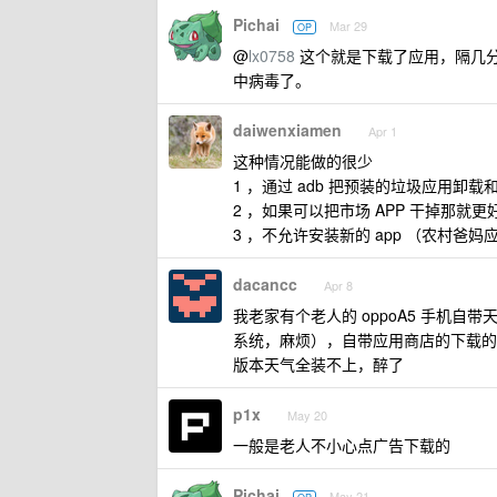
Pichai
Mar 29
OP
@
lx0758
这个就是下载了应用，隔几
中病毒了。
daiwenxiamen
Apr 1
这种情况能做的很少
1 ，通过 adb 把预装的垃圾应用卸
2 ，如果可以把市场 APP 干掉那就更
3 ，不允许安装新的 app （农村
dacancc
Apr 8
我老家有个老人的 oppoA5 手机自
系统，麻烦），自带应用商店的下载的
版本天气全装不上，醉了
p1x
May 20
一般是老人不小心点广告下载的
Pichai
May 21