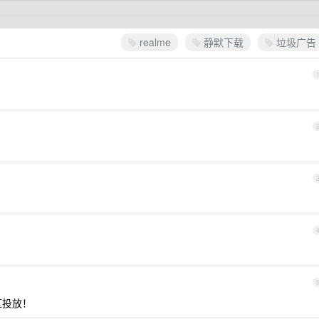
realme
静默下载
垃圾广告
区投放！