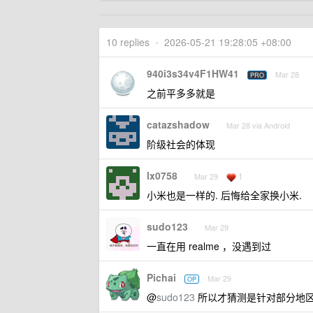
10 replies
•
2026-05-21 19:28:05 +08:00
940i3s34v4F1HW41
Mar 28
PRO
之前平多多就是
catazshadow
Mar 28 via Android
阶级社会的体现
lx0758
1
Mar 29
小米也是一样的. 后悔给全家换小米.
sudo123
Mar 29
一直在用 realme ，没遇到过
Pichai
Mar 29
OP
@
sudo123
所以才猜测是针对部分地