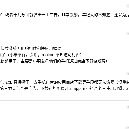
分钟或者十几分钟就弹出一个广告，非常频繁。年纪大的不知道，还以为
载和卸载系统无用的组件和快应用框架
好了（小米不行，会崩，realme 不知道可行否）
爸妈应该够用了，主要是小朋友拿他们的手机通过商店下载游戏玩）
带天气 app 直接没了，去手机自带的应用商店下载等手段都无法恢复（没重
第三方天气全是广告，下载别的免费开源 app 又不符合老人使用习惯，
1